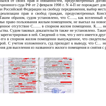
азался от своих прав и обязанностей, предусмотренных догов
ционного суда РФ от 2 февраля 1998 г. N 4-П не порождает для
ан Российской Федерации на свободу передвижения, выбор мест
реализации прав и свобод граждан, предусмотренных Конс
аким образом, судом установлено, что С….., как вселенный н
мьи право пользования жилым помещением, не выехал на новое 
енное отсутствие С…… в спорном жилом помещении. К….. не п
ьства. Судом таковых доказательств также не установлено. Таки
 зарегистрирован в ней. Сведений о том, что у него имеется друг
 его в спорном жилом помещении вынужденное, что свидетельст
тирой. С учетом изложенного, суд приходит к выводу, что С… 
ния для выселения из названного жилого помещения и снятия с 