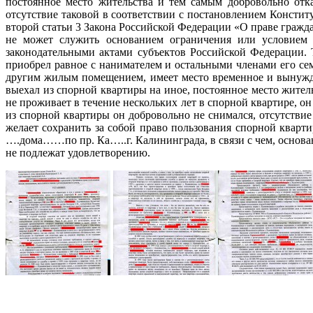
постоянное место жительства и тем самым добровольно отк
отсутствие таковой в соответствии с постановлением Конститу
второй статьи 3 Закона Российской Федерации «О праве гражд
не может служить основанием ограничения или условием 
законодательными актами субъектов Российской Федерации. Т
приобрел равное с нанимателем и остальными членами его се
другим жилым помещением, имеет место временное и вынужд
выехал из спорной квартиры на иное, постоянное место жител
не проживает в течение нескольких лет в спорной квартире, он
из спорной квартиры он добровольно не снимался, отсутствие
желает сохранить за собой право пользования спорной квар
….дома……по пр. Ка…..г. Калининграда, в связи с чем, основа
не подлежат удовлетворению.