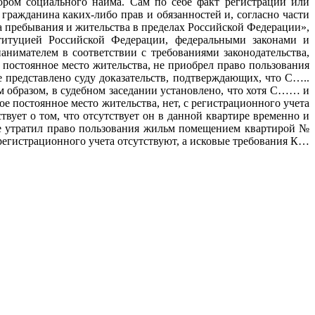
ором социального найма. Сам по себе факт регистрации или
 гражданина каких-либо прав и обязанностей и, согласно части
а пребывания и жительства в пределах Российской Федерации»,
титуцией Российской Федерации, федеральными законами и
анимателем в соответствии с требованиями законодательства,
постоянное место жительства, не приобрел право пользования
редставлено суду доказательств, подтверждающих, что С…..
м образом, в судебном заседании установлено, что хотя С…… и
ое постоянное место жительства, нет, с регистрационного учета
вует о том, что отсутствует он в данной квартире временно и
не утратил право пользования жильм помещением квартирой №
регистрационного учета отсутствуют, а исковые требования К…