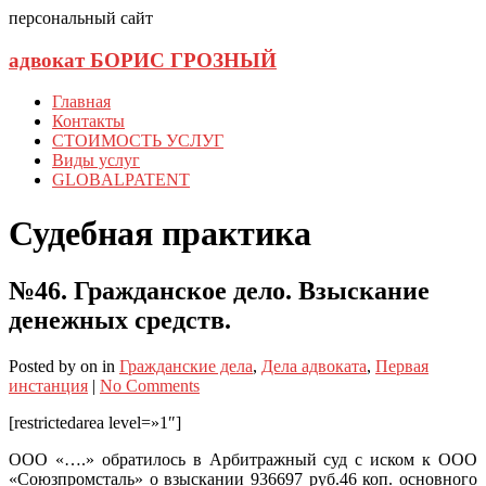
персональный сайт
адвокат БОРИС ГРОЗНЫЙ
Главная
Контакты
СТОИМОСТЬ УСЛУГ
Виды услуг
GLOBALPATENT
Судебная практика
№46. Гражданское дело. Взыскание
денежных средств.
Posted
by
on
in
Гражданские дела
,
Дела адвоката
,
Первая
инстанция
|
No Comments
[restrictedarea level=»1″]
ООО «….» обратилось в Арбитражный суд с иском к ООО
«Союзпромсталь» о взыскании 936697 руб.46 коп. основного