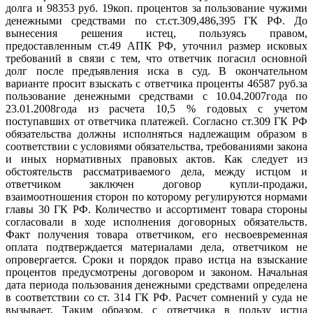
долга и 98353 руб. 19коп. процентов за пользование чужими
денежными средствами по ст.ст.309,486,395 ГК РФ. До
вынесения решения истец, пользуясь правом,
предоставленным ст.49 АПК РФ, уточнил размер исковых
требований в связи с тем, что ответчик погасил основной
долг после предъявления иска в суд. В окончательном
варианте просит взыскать с ответчика проценты 46587 руб.за
пользование денежными средствами с 10.04.2007года по
23.01.2008года из расчета 10,5 % годовых с учетом
поступавших от ответчика платежей. Согласно ст.309 ГК РФ
обязательства должны исполняться надлежащим образом в
соответствии с условиями обязательства, требованиями закона
и иных нормативных правовых актов. Как следует из
обстоятельств рассматриваемого дела, между истцом и
ответчиком заключен договор купли-продажи,
взаимоотношения сторон по которому регулируются нормами
главы 30 ГК РФ. Количество и ассортимент товара стороны
согласовали в ходе исполнения договорных обязательств.
Факт получения товара ответчиком, его несвоевременная
оплата подтверждается материалами дела, ответчиком не
опровергается. Сроки и порядок право истца на взыскание
процентов предусмотрены договором и законом. Начальная
дата периода пользования денежными средствами определена
в соответствии со ст. 314 ГК РФ. Расчет сомнений у суда не
вызывает. Таким образом, с ответчика в пользу истца