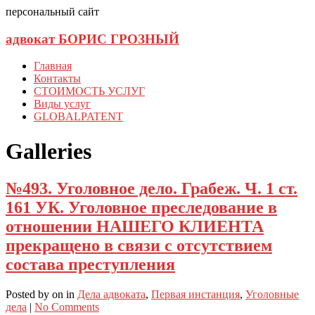
персональный сайт
адвокат БОРИС ГРОЗНЫЙ
Главная
Контакты
СТОИМОСТЬ УСЛУГ
Виды услуг
GLOBALPATENT
Galleries
№493. Уголовное дело. Грабеж. Ч. 1 ст.
161 УК. Уголовное преследование в
отношении НАШЕГО КЛИЕНТА
прекращено в связи с отсутствием
состава преступления
Posted
by
on
in
Дела адвоката
,
Первая инстанция
,
Уголовные
дела
|
No Comments