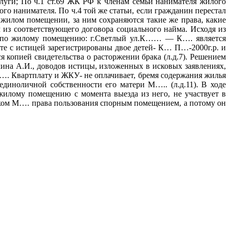
луги; По ч.1 ст.69 ЖК РФ к членам семьи нанимателя жилого
го нанимателя. По ч.4 той же статьи, если гражданин перестал
жилом помещении, за ним сохраняются такие же права, какие
 из соответствующего договора социального найма. Исходя из
ты по жилому помещению: г.Светлый ул.К…… — К…. является
те с истицей зарегистрированы двое детей- К… П…-2000г.р. и
я копией свидетельства о расторжении брака (л.д.7). Решением
хина А.И., доводов истицы, изложенных в исковых заявлениях,
М…. Квартплату и ЖКУ- не оплачивает, бремя содержания жилья
единоличной собственности его матери М….. (л.д.11). В ходе
жилому помещению с момента выезда из него, не участвует в
иком М…. права пользования спорным помещением, а потому он