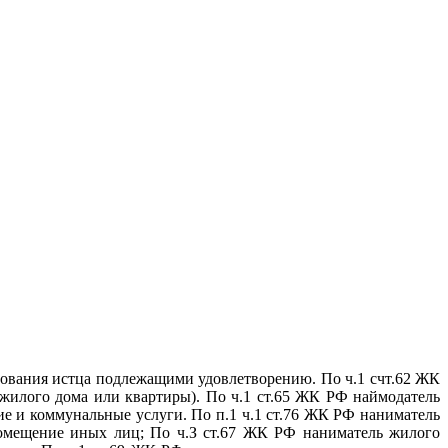
ебования истца подлежащими удовлетворению. По ч.1 счт.62 ЖК
жилого дома или квартиры). По ч.1 ст.65 ЖК РФ наймодатель
е и коммунальные услуги. По п.1 ч.1 ст.76 ЖК РФ наниматель
помещение иных лиц; По ч.З ст.67 ЖК РФ наниматель жилого