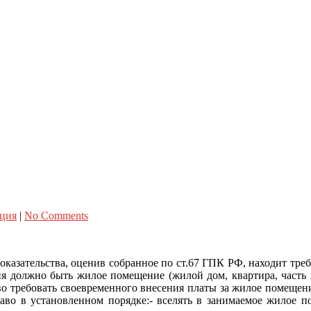
нция
|
No Comments
оказательства, оценив собранное по ст.67 ГПК РФ, находит тр
 должно быть жилое помещение (жилой дом, квартира, часть 
о требовать своевременного внесения платы за жилое помещени
аво в установленном порядке:- вселять в занимаемое жилое 