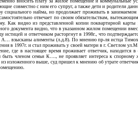
еменно вносить плату за жилое помещение и коммунальные ус
ие совместно с ним его супруг, а также дети и родители данно
у социального найма, но продолжает проживать в занимаемом 
амостоятельно отвечает по своим обязательствам, вытекающим
щему. Как видно из представленной копии поквартирной кар
нного документа видно, что в указанном жилом помещении вмес
у истицей и ответчиком расторгнут в 1998г., что подтверждаетс
на А… взысканы алименты (л.д.8). По мнению пр-ля истца Тимо
ия в 1997г. и стал проживать у своей матери в г. Светлом ул.
ие, где в настоящее время проживает ответчик, находится в 
л быть членом семьи К…., не проявляет интереса к спорному 
дя из изложенного выше, суд пришел к мнению об утрате ответч
 помещению.