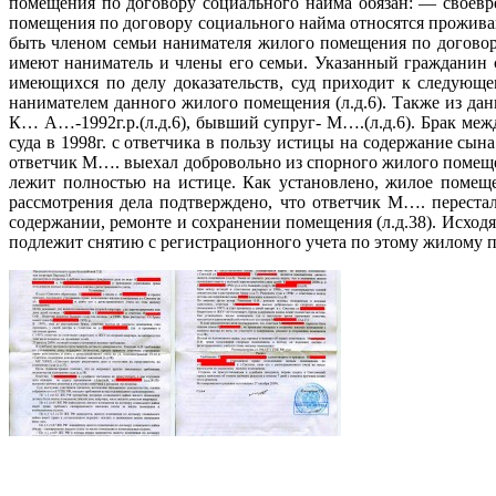
помещения по договору социального найма обязан: — своевр
помещения по договору социального найма относятся проживающ
быть членом семьи нанимателя жилого помещения по договор
имеют наниматель и члены его семьи. Указанный гражданин с
имеющихся по делу доказательств, суд приходит к следую
нанимателем данного жилого помещения (л.д.6). Также из да
К… А…-1992г.р.(л.д.6), бывший супруг- М….(л.д.6). Брак межд
суда в 1998г. с ответчика в пользу истицы на содержание сы
ответчик М…. выехал добровольно из спорного жилого помещен
лежит полностью на истице. Как установлено, жилое помещен
рассмотрения дела подтверждено, что ответчик М…. переста
содержании, ремонте и сохранении помещения (л.д.38). Исхо
подлежит снятию с регистрационного учета по этому жилому