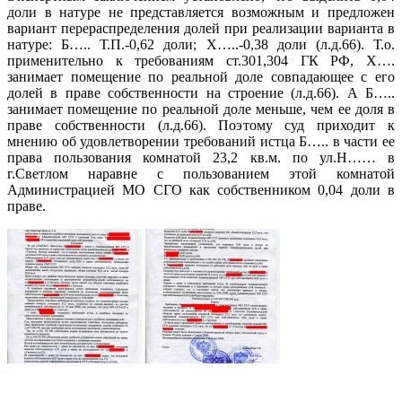
доли в натуре не представляется возможным и предложен
вариант перераспределения долей при реализации варианта в
натуре: Б….. Т.П.-0,62 доли; Х…..-0,38 доли (л.д.66). Т.о.
применительно к требованиям ст.301,304 ГК РФ, Х….
занимает помещение по реальной доле совпадающее с его
долей в праве собственности на строение (л.д.66). А Б…..
занимает помещение по реальной доле меньше, чем ее доля в
праве собственности (л.д.66). Поэтому суд приходит к
мнению об удовлетворении требований истца Б….. в части ее
права пользования комнатой 23,2 кв.м. по ул.Н…… в
г.Светлом наравне с пользованием этой комнатой
Администрацией МО СГО как собственником 0,04 доли в
праве.