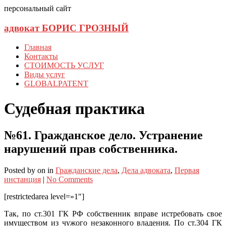
персональный сайт
адвокат БОРИС ГРОЗНЫЙ
Главная
Контакты
СТОИМОСТЬ УСЛУГ
Виды услуг
GLOBALPATENT
Судебная практика
№61. Гражданское дело. Устранение
нарушений прав собственника.
Posted
by
on
in
Гражданские дела
,
Дела адвоката
,
Первая
инстанция
|
No Comments
[restrictedarea level=»1″]
Так, по ст.301 ГК РФ собственник вправе истребовать свое
имуществом из чужого незаконного владения. По ст.304 ГК