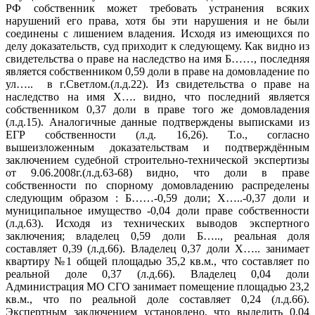
РФ собственник может требовать устранения всяких
нарушений его права, хотя бы эти нарушения и не были
соединены с лишением владения. Исходя из имеющихся по
делу доказательств, суд приходит к следующему. Как видно из
свидетельства о праве на наследство на имя Б……, последняя
является собственником 0,59 доли в праве на домовладение по
ул….. в г.Светлом.(л.д.22). Из свидетельства о праве на
наследство на имя Х…. видно, что последний является
собственником 0,37 доли в праве того же домовладения
(л.д.15). Аналогичные данные подтверждены выписками из
ЕГР собственности (л.д. 16,26). Т.о., согласно
вышеизложенным доказательствам и подтверждённым
заключением судебной строительно-технической экспертизы
от 9.06.2008г.(л.д.63-68) видно, что доли в праве
собственности по спорному домовладению распределены
следующим образом : Б……-0,59 доли; Х…..-0,37 доли и
муниципальное имущество -0,04 доли праве собственности
(л.д.63). Исходя из технических выводов экспертного
заключения; владелец 0,59 доли Б….., реальная доля
составляет 0,39 (л.д.66). Владелец 0,37 доли Х….. занимает
квартиру №1 общей площадью 35,2 кв.м., что составляет по
реальной доле 0,37 (л.д.66). Владелец 0,04 доли
Администрация МО СГО занимает помещение площадью 23,2
кв.м., что по реальной доле составляет 0,24 (л.д.66).
Экспертным заключением установлено, что выделить 0,04