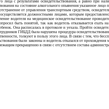
го лица с результатами освидетельствования, а равно при нал
ствования на состояние алкогольного опьянения указанное лицо
 отстранение от управления транспортным средством, освидетел
 осуществляется должностными лицами, которым предоставлено 
ение водителя на медицинское освидетельствование проводитс
опросил быть понятой, так как водитель отказывается ехать н
 ребенок. Она расписалась в протоколе и уехала. Пройти освидет
сотрудников ГИБДД была нарушена процедура освидетельствовани
венности, толкуют в пользу этого лица. В связи с тем, что бесс
твования были законны и водитель отказался от прохождения м
одлежащим прекращению в связи с отсутствием состава админист