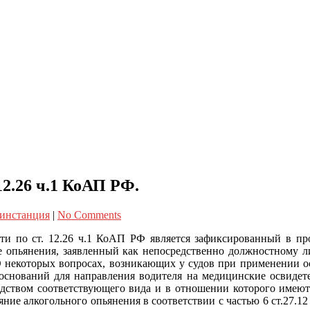
2.26 ч.1 КоАП РФ.
 инстанция
|
No Comments
ти по ст. 12.26 ч.1 КоАП РФ является зафиксированный в пр
е опьянения, заявленный как непосредственно должностному л
 некоторых вопросах, возникающих у судов при применении о
оснований для направления водителя на медицинские освидетел
дством соответствующего вида и в отношении которого имеютс
яние алкогольного опьянения в соответствии с частью 6 ст.27.1