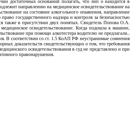
ичии достаточных оснований полагать, что лип о находится в
 подлежит направлению на медицинское освидетельствование на
ьствование на состояние алкогольного опьянения, направление
право государственного надзора и контроля за безопасностью
я также в присутствии двух понятых. Свидетель Попова О.А.
а медицинское освидетельствование. Когда подошла к машине,
ельствование при помощи алкотестера водителю не предлагали..
я. В соответствии со ст. 1.5 КоАП РФ неустранимые сомнения
порных доказательств свидетельствующих о том, что требования
едицинского освидетельствования в суд не представлено и при
ративного правонарушения.