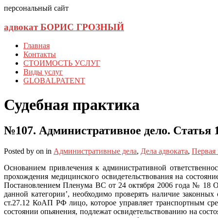
персональный сайт
адвокат БОРИС ГРОЗНЫЙ
Главная
Контакты
СТОИМОСТЬ УСЛУГ
Виды услуг
GLOBALPATENT
Судебная практика
№107. Административное дело. Статья 1
Posted
by
on
in
Административные дела
,
Дела адвоката
,
Первая
Основанием привлечения к административной ответственнос
прохождения медицинского освидетельствования на состояни
Постановлением Пленума ВС от 24 октября 2006 года № 18 О
данной категории’, необходимо проверять наличие законных 
ст.27.12 КоАП РФ лицо, которое управляет транспортным сре
состоянии опьянения, подлежат освидетельствованию на состо