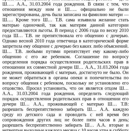
Ш….. А.А., 31.03.2004 года рождения. В связи с тем, что
отношения между ним и Ш….. официально не были
зарегистрированы, дочь была записана на фамилию матери —
Ш…. Кроме того Ш… Т.В. сама изъявила желание стать
матерью одиночкой, так как матерям данной категории
предоставляются льготы. В период с 2006 года по весну 2010
года Ш… Т.В. не препятствовала его общению с дочерью.
Однако весной 2010 года ответчица в категорической форме
запретила ему общение с дочерью без каких либо объяснений.
Ш… Т.В. любыми путями препятствует ему какому-либо
общению с его же ребенком. Соглашение по вопросу
определения порядка осуществления родительских прав в
отношении их совместной дочери Ш… А.А., 31.03.2004 года
рождения, проживающей с матерью, достигнуто не было. Он
не может обратиться в органы опеки и попечительства по
вопросу общения с ребенком, поскольку не установлено его
отцовство. Просил установить, что он является отцом Ш…
А.А., 31.03.2004 года рождения, определить следующий
порядок осуществления родительских прав в отношении его
дочери Ш… А.А., проживающей с матерью Ш… Т.В:
разрешить беспрепятственно забирать Ш… А.А. каждую
среду из детского сада и проводить с ней время без
сопровождения других лиц не более пяти часов в день;
разрешить беспрепятственно забирать Ш… А.А. вторые и
четвертые выходные каждого месяца с 10 часов утра в субботу