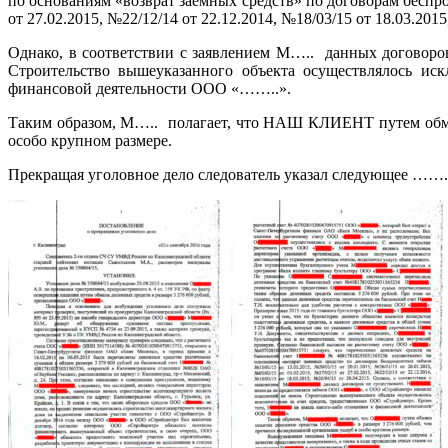
по основаниям «возврат заемных средств» по договорам беспроц
от 27.02.2015, №22/12/14 от 22.12.2014, №18/03/15 от 18.03.2015
Однако, в соответствии с заявлением М….. данных договор
Строительство вышеуказанного объекта осуществлялось ис
финансовой деятельности ООО «……..».
Таким образом, М….. полагает, что НАШ КЛИЕНТ путем обма
особо крупном размере.
Прекращая уголовное дело следователь указал следующее …….