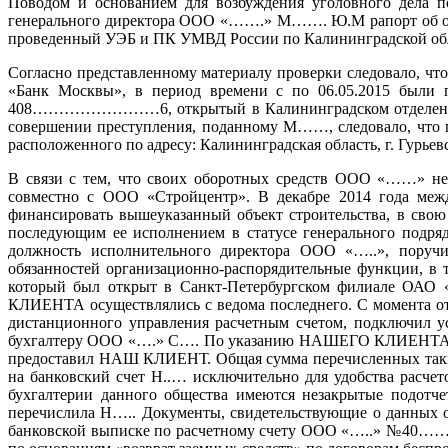
Поводом и основанием для возбуждения уголовного дела по
генерального директора ООО «…….» М……. Ю.М рапорт об обна
проведенный УЭБ и ПК УМВД России по Калининградской об
Согласно представленному материалу проверки следовало, ч
«Банк Москвы», в период времени с по 06.05.2015 были 
408……………………6, открытый в Калининградском отделении №86
совершении преступления, поданному М……, следовало, что 
расположенного по адресу: Калининградская область, г. Гурьевск
В связи с тем, что своих оборотных средств ООО «……» не 
совместно с ООО «Стройцентр». В декабре 2014 года меж
финансировать вышеуказанный объект строительства, в свою
последующим ее исполнением в статусе генерального подря
должность исполнительного директора ООО «…..», поручив
обязанностей организационно-распорядительные функции, в
который был открыт в Санкт-Петербургском филиале ОАО 
КЛИЕНТА осуществлялись с ведома последнего. С момента о
дистанционного управления расчетным счетом, подключил у
бухгалтеру ООО «….» С…. По указанию НАШЕГО КЛИЕНТА С…..
предоставил НАШ КЛИЕНТ. Общая сумма перечисленных таким 
на банковский счет Н..… исключительно для удобства расче
бухгалтерии данного общества имеются незакрытые подотче
перечислила Н….. Документы, свидетельствующие о данных 
банковской выписке по расчетному счету ООО «…..» №40…