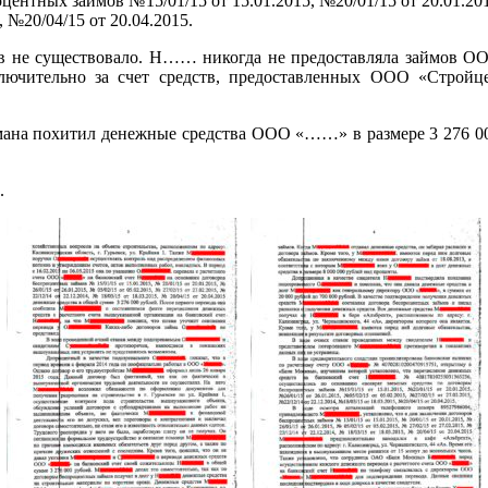
ентных займов №15/01/15 от 15.01.2015, №20/01/15 от 20.01.2015
, №20/04/15 от 20.04.2015.
ов не существовало. Н…… никогда не предоставляла займов О
ключительно за счет средств, предоставленных ООО «Стройц
на похитил денежные средства ООО «……» в размере 3 276 00
.