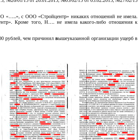
, №26/01/15 от 26.01.2015, №05/02/15 от 05.02.2015, №27/02/15
ОО «…..», с ООО «Стройцентр» никаких отношений не имела.
ентр». Кроме того, Н…. не имела какого-либо отношения к
0 рублей, чем причинил
в
ышеуказанной организации ущерб в