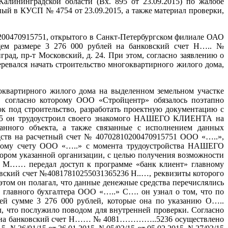
лининградской области (Вх. 895 от 23.09.2015) по жалобе
й в КУСП № 4754 от 23.09.2015, а также материал проверки,
200470915751, открытого в Санкт-Петербургском филиале ОАО
щем размере 3 276 000 рублей на банковский счет Н….. №
 пр-т Московский, д. 24. При этом, согласно заявлению о
вался начать строительство многоквартирного жилого дома,
оквартирного жилого дома на выделенном земельном участке
 согласно которому ООО «Стройцентр» обязалось поэтапно
к под строительство, разработать проектную документацию с
2015 он трудоустроил своего знакомого НАШЕГО КЛИЕНТА на
занного объекта, а также связанные с исполнением данных
дств на расчетный счет № 40702810200470915751 ООО «…..»,
тному счету ООО «…..» с момента трудоустройства НАШЕГО
ом указанной организации, с целью получения возможности
та М…… передал доступ к программе «банк клиент» главному
кий счет №40817810255031365236 Н..…, реквизиты которого
ом он полагал, что данные денежные средства перечислялись
 главного бухгалтера ООО «…..» С…. он узнал о том, что по
ей сумме 3 276 000 рублей, которые она по указанию О…..
 что послужило поводом для внутренней проверки. Согласно
в на банковский счет Н…… № 4081…………..5236 осуществлено