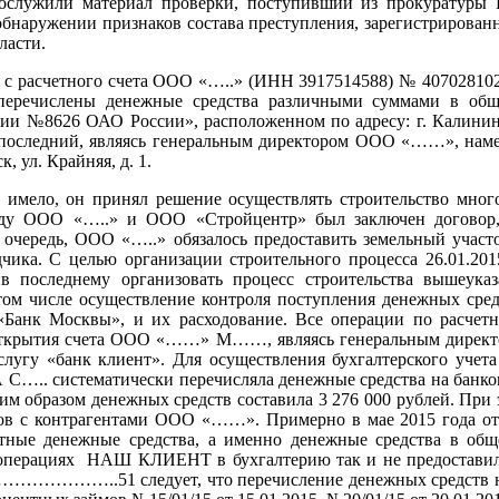
служили материал проверки, поступивший из прокуратуры Ка
ружении признаков состава преступления, зарегистрированны
ласти.
то с расчетного счета ООО «…..» (ИНН 3917514588) № 40702810
перечислены денежные средства различными суммами в об
26 ОАО России», расположенном по адресу: г. Калининград,
последний, являясь генеральным директором ООО «……», намере
, ул. Крайняя, д. 1.
имело, он принял решение осуществлять строительство мног
ду ООО «…..» и ООО «Стройцентр» был заключен договор,
 очередь, ООО «…..» обязалось предоставить земельный участо
дчика. С целью организации строительного процесса 26.01.
 последнему организовать процесс строительства вышеука
 том числе осуществление контроля поступления денежных сре
«Банк Москвы», и их расходование. Все операции по расче
ткрытия счета ООО «……» М……, являясь генеральным директор
слугу «банк клиент». Для осуществления бухгалтерского уче
 систематически перечисляла денежные средства на банковс
образом денежных средств составила 3 276 000 рублей. При эт
тов с контрагентами ООО «……». Примерно в мае 2015 года от
тные денежные средства, а именно денежные средства в общ
операциях НАШ КЛИЕНТ в бухгалтерию так и не предоставил,
…………………..51 следует, что перечисление денежных средст