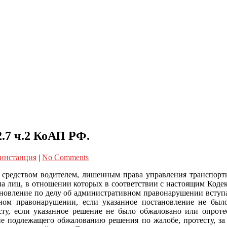
.7 ч.2 КоАП РФ.
 инстанция
|
No Comments
 средством водителем, лишенным права управления транспорт
а лиц, в отношении которых в соответствии с настоящим Кодек
ановление по делу об административном правонарушении вступае
ом правонарушении, если указанное постановление не было 
сту, если указанное решение не было обжаловано или опротес
не подлежащего обжалованию решения по жалобе, протесту, за