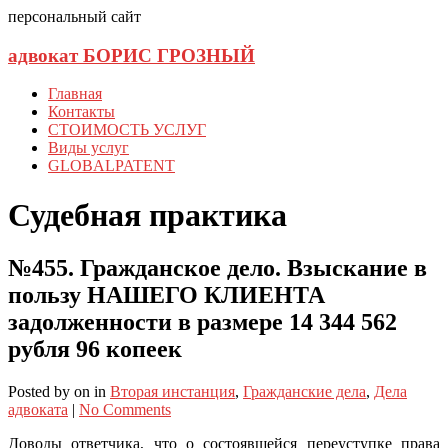
персональный сайт
адвокат БОРИС ГРОЗНЫЙ
Главная
Контакты
СТОИМОСТЬ УСЛУГ
Виды услуг
GLOBALPATENT
Судебная практика
№455. Гражданское дело. Взыскание в
пользу НАШЕГО КЛИЕНТА
задолженности в размере 14 344 562
рубля 96 копеек
Posted
by
on
in
Вторая инстанция
,
Гражданские дела
,
Дела
адвоката
|
No Comments
Доводы ответчика, что о состоявшейся переуступке права