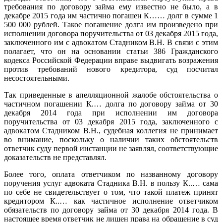
требования по договору займа ему известно не было, а в
декабре 2015 года им частично погашен К…… долг в сумме 1
500 000 рублей. Такое погашение долга им произведено при
исполнении договора поручительства от 03 декабря 2015 года,
заключенного им с адвокатом Стадником В.Н. В связи с этим
полагает, что он на основании статьи 386 Гражданского
кодекса Российской Федерации вправе выдвигать возражения
против требований нового кредитора, суд посчитал
несостоятельными.
Так приведенные в апелляционной жалобе обстоятельства о
частичном погашении К.… долга по договору займа от 30
декабря 2014 года при исполнении им договора
поручительства от 03 декабря 2015 года, заключенного с
адвокатом Стадником В.Н., судебная коллегия не принимает
во внимание, поскольку о наличии таких обстоятельств
ответчик суду первой инстанции не заявлял, соответствующие
доказательств не представлял.
Более того, оплата ответчиком по названному договору
поручения услуг адвоката Стадника В.Н. в пользу К..… сама
по себе не свидетельствует о том, что такой платеж принят
кредитором К..… как частичное исполнение ответчиком
обязательств по договору займа от 30 декабря 2014 года. В
настоящее время ответчик не лишен права на обращение в суд