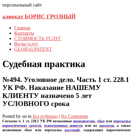
персональный сайт
адвокат БОРИС ГРОЗНЫЙ
Главная
Контакты
СТОИМОСТЬ УСЛУГ
Виды услуг
GLOBALPATENT
Судебная практика
№494. Уголовное дело. Часть 1 ст. 228.1
УК РФ. Наказание НАШЕМУ
КЛИЕНТУ назначено 5 лет
УСЛОВНОГО срока
Posted
by
on
in
Без рубрики
|
No Comments
Согласно ч. 1 ст. 228.1 УК РФ незаконные
производство
,
сбыт
или
пересылка
наркотических средств
,
психотропных веществ
или их
аналогов
, а также
незаконные сбыт или пересылка
растений
, содержащих наркотические