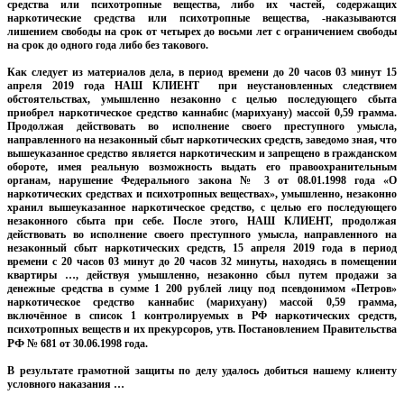
средства или психотропные вещества, либо их частей, содержащих
наркотические средства или психотропные вещества, -наказываются
лишением свободы на срок от четырех до восьми лет с ограничением свободы
на срок до одного года либо без такового.
Как следует из материалов дела, в период времени до 20 часов 03 минут 15
апреля 2019 года НАШ КЛИЕНТ при неустановленных следствием
обстоятельствах, умышленно незаконно с целью последующего сбыта
приобрел наркотическое средство каннабис (марихуану) массой 0,59 грамма.
Продолжая действовать во исполнение своего преступного умысла,
направленного на незаконный сбыт наркотических средств, заведомо зная, что
вышеуказанное средство является наркотическим и запрещено в гражданском
обороте, имея реальную возможность выдать его правоохранительным
органам, нарушение Федерального закона № 3 от 08.01.1998 года «О
наркотических средствах и психотропных веществах», умышленно, незаконно
хранил вышеуказанное наркотическое средство, с целью его последующего
незаконного сбыта при себе. После этого, НАШ КЛИЕНТ, продолжая
действовать во исполнение своего преступного умысла, направленного на
незаконный сбыт наркотических средств, 15 апреля 2019 года в период
времени с 20 часов 03 минут до 20 часов 32 минуты, находясь в помещении
квартиры …, действуя умышленно, незаконно сбыл путем продажи за
денежные средства в сумме 1 200 рублей лицу под псевдонимом «Петров»
наркотическое средство каннабис (марихуану) массой 0,59 грамма,
включённое в список 1 контролируемых в РФ наркотических средств,
психотропных веществ и их прекурсоров, утв. Постановлением Правительства
РФ
№ 681 от 30.06.1998 года.
В результате грамотной защиты по делу удалось добиться нашему клиенту
условного наказания …