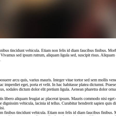
finibus tincidunt vehicula. Etiam non felis id diam faucibus finibus. Mor
. Vivamus sed ipsum rutrum, aliquam ligula sed, suscipit risus. Aliquam 
.
posuere arcu quis, varius mauris. Integer vitae tortor sed sem mollis 
ac imperdiet eget, porta et velit. In hac habitasse platea dictumst. Prae
tellus, sodales dictum dolor elit pretium ligula. Aenean pharetra dolor 
is libero aliquam feugiat ac placerat ipsum. Mauris commodo nisi eget qu
ae dignissim vehicula, lacinia id tellus. Curabitur hendrerit sapien quis 
isi.
m finibus tincidunt vehicula. Etiam non felis id diam faucibus finibus. 