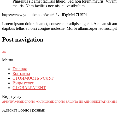
Phasellus sit amet facilisis libero. Sed non lorem mauris. Vivam
mauris. Nam facilisis nec nisi eu vestibulum.
https://www.youtube.com/watch?v=lDgMc17HSPk
Lorem ipsum dolor sit amet, consectetur adipiscing elit. Aenean sit ame
dapibus tellus eu orci congue molestie. Morbi ullamcorper leo suscipit,
Post navigation
←
→
Меню
Главная
Контакты
СТОИМОСТЬ УСЛУГ
Виды услуг
GLOBALPATENT
Виды услуг
АРБИТРАЖНЫЕ СПОРЫ
ЖИЛИЩНЫЕ СПОРЫ
ЗАЩИТА ПО АДМИНИСТРАТИВНЫМ
Адвокат Борис Грозный