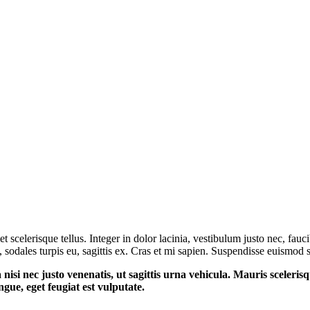
t scelerisque tellus. Integer in dolor lacinia, vestibulum justo nec, fa
 sodales turpis eu, sagittis ex. Cras et mi sapien. Suspendisse euismod 
a nisi nec justo venenatis, ut sagittis urna vehicula. Mauris sceleri
ue, eget feugiat est vulputate.