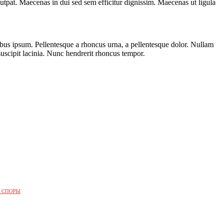
lutpat. Maecenas in dui sed sem efficitur dignissim. Maecenas ut ligula
ucibus ipsum. Pellentesque a rhoncus urna, a pellentesque dolor. Nullam
suscipit lacinia. Nunc hendrerit rhoncus tempor.
 СПОРЫ