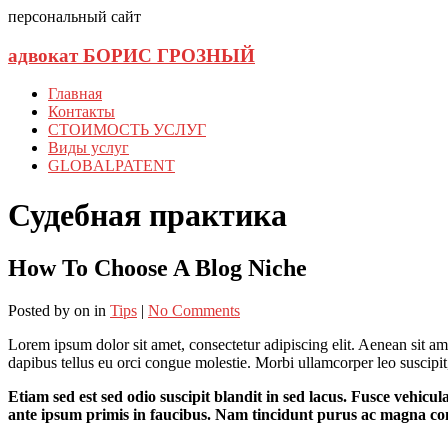
персональный сайт
адвокат БОРИС ГРОЗНЫЙ
Главная
Контакты
СТОИМОСТЬ УСЛУГ
Виды услуг
GLOBALPATENT
Судебная практика
How To Choose A Blog Niche
Posted
by
on
in
Tips
|
No Comments
Lorem ipsum dolor sit amet, consectetur adipiscing elit. Aenean sit ame
dapibus tellus eu orci congue molestie. Morbi ullamcorper leo suscipit,
Etiam sed est sed odio suscipit blandit in sed lacus. Fusce vehicul
ante ipsum primis in faucibus. Nam tincidunt purus ac magna cong