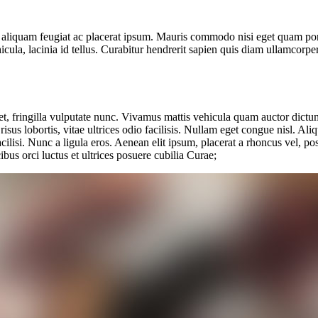
ro aliquam feugiat ac placerat ipsum. Mauris commodo nisi eget quam portt
cula, lacinia id tellus. Curabitur hendrerit sapien quis diam ullamcorper 
 eget, fringilla vulputate nunc. Vivamus mattis vehicula quam auctor dictu
t risus lobortis, vitae ultrices odio facilisis. Nullam eget congue nisl.
cilisi. Nunc a ligula eros. Aenean elit ipsum, placerat a rhoncus vel, po
bus orci luctus et ultrices posuere cubilia Curae;