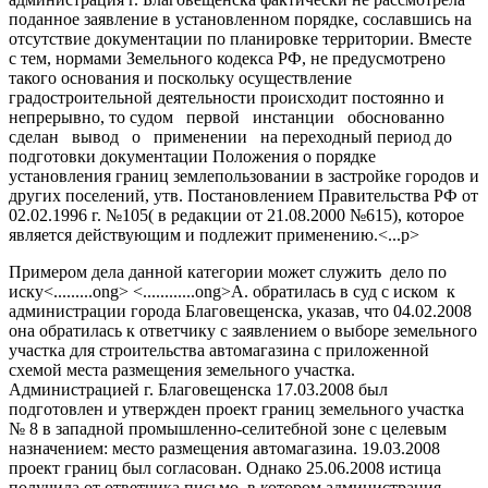
поданное заявление в установленном порядке, сославшись на
отсутствие документации по планировке территории. Вместе
с тем, нормами Земельного кодекса РФ, не предусмотрено
такого основания и поскольку осуществление
градостроительной деятельности происходит постоянно и
непрерывно, то судом первой инстанции обоснованно
сделан вывод о применении на переходный период до
подготовки документации Положения о порядке
установления границ землепользовании в застройке городов и
других поселений, утв. Постановлением Правительства РФ от
02.02.1996 г. №105( в редакции от 21.08.2000 №615), которое
является действующим и подлежит применению.<...p>
Примером дела данной категории может служить дело по
иску<.........ong> <............ong>А. обратилась в суд с иском к
администрации города Благовещенска, указав, что 04.02.2008
она обратилась к ответчику с заявлением о выборе земельного
участка для строительства автомагазина с приложенной
схемой места размещения земельного участка.
Администрацией г. Благовещенска 17.03.2008 был
подготовлен и утвержден проект границ земельного участка
№ 8 в западной промышленно-селитебной зоне с целевым
назначением: место размещения автомагазина. 19.03.2008
проект границ был согласован. Однако 25.06.2008 истица
получила от ответчика письмо, в котором администрация