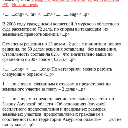
РФ
|
No Comments
<.........ong><...m> <......m><............ong><...p>
В 2008 году гражданской коллегией Амурского областного
суда рассмотрено 72 дела, по спорам вытекающим из
земельных правоотношений.<...p>
Отменены решения по 13 делам, 2 дела с принятием нового
решения, по 59 делам решения оставлены без изменения.
Стабильность составила 82%, что значительно выше по
сравнению с 2007 годом ( 62%).<...p>
<.........ong> <............ong>По категориям можно разбить
следующим образом:<...p>
1. по спорам, связанным с отказом в предоставлении
земельного участка за плату – 2 дела;<...p>
2. по спорам о предоставлении земельного участка по
Закону Амурской области «Об основаниях (случаях)
бесплатного предоставления и предельных размерах
земельных участков, предоставляемых гражданам в
собственность, на территории Амурской области» — дел не
поступало;<...p>