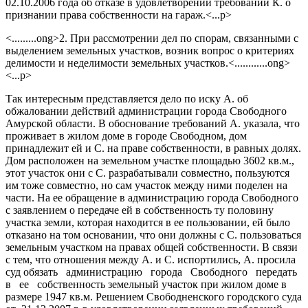
02.10.2006 года об отказе в удовлетворении требований К. о
признании права собственности на гараж.<...p>
<.........ong>2. При рассмотрении дел по спорам, связанными с
выделением земельных участков, возник вопрос о критериях
делимости и неделимости земельных участков.<............ong>
<...p>
Так интересным представляется дело по иску А. об
обжаловании действий администрации города Свободного
Амурской области. В обоснование требований А. указала, что
проживает в жилом доме в городе Свободном, дом
принадлежит ей и С. на праве собственности, в равных долях.
Дом расположен на земельном участке площадью 3602 кв.м.,
этот участок они с С. разрабатывали совместно, пользуются
им тоже совместно, но сам участок между ними поделен на
части. На ее обращение в администрацию города Свободного
с заявлением о передаче ей в собственность ту половину
участка земли, которая находится в ее пользовании, ей было
отказано на том основании, что они должны с С. пользоваться
земельным участком на правах общей собственности. В связи
с тем, что отношения между А. и С. испортились, А. просила
суд обязать администрацию города Свободного передать
в ее собственность земельный участок при жилом доме в
размере 1947 кв.м. Решением Свободненского городского суда