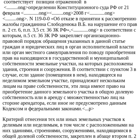
соответствует позиции отраженной в
<.........ong>определении Конституционного суда РФ от 21
февраля <............ong><.........ong>2008 г<............ong>
<.........ong>. N 119-0-0 «Об отказе в принятии к рассмотрению
жалобы гражданина Слободенюка В.Б. на нарушение его прав
п. 2 ст. 6, п.п. 3,5 ст. 36 ЗК РФ»,<............ong> в соответствии с
которым, п.5 ст. 36 ЗК РФ закрепляет организационно-
правовой порядок обращения указанных в данной статье
граждан и юридических лиц в орган исполнительной власти
или орган местного самоуправления по поводу приобретения
прав на находящиеся в государственной и муниципальной
собственности земельные участки, на которых расположены
здания, строения и сооружения. В соответствии с пунктом 3 в
случае, если здание (помещения в нем), находящееся на
неделимом земельном участке, принадлежит нескольким
лицам на праве собственности, эти лица имеют право на
приобретение данного земельного участка в общую долевую
собственность или в аренду с множественностью лиц на
стороне арендатора, если иное не предусмотрено данным
Кодексом и федеральными законами.<...p>
Критерий отнесения тех или иных земельных участков к
делимым или неделимым, в том числе с расположенными на
них зданиями, строениями, сооружениями, находящимися в
общей долевой собственности, закреплен в абзаце втором п. 2