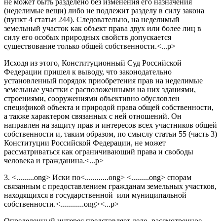
не может быть разделено без изменения его назначения
(неделимые вещи) либо не подлежит разделу в силу закона
(пункт 4 статьи 244). Следовательно, на неделимый
земельный участок как объект права двух или более лиц в
силу его особых природных свойств допускается
существование только общей собственности.<...p>
Исходя из этого, Конституционный Суд Российской
Федерации пришел к выводу, что законодательно
установленный порядок приобретения прав на неделимые
земельные участки с расположенными на них зданиями,
строениями, сооружениями объективно обусловлен
спецификой объекта и природой права общей собственности,
а также характером связанных с ней отношений. Он
направлен на защиту прав и интересов всех участников общей
собственности и, таким образом, по смыслу статьи 55 (часть 3)
Конституции Российской Федерации, не может
рассматриваться как ограничивающий права и свободы
человека и гражданина.<...p>
3. <.........ong> Иски по<............ong> <.........ong> спорам
связанным с предоставлением гражданам земельных участков,
находящихся в государственной или муниципальной
собственности.<............ong><...p>
Определенный интерес представляет дело, рассмотренное