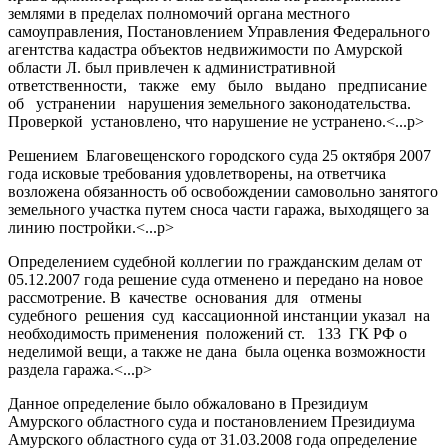
землями в пределах полномочий органа местного
самоуправления, Постановлением Управления Федерального
агентства кадастра объектов недвижимости по Амурской
области Л. был привлечен к административной
ответственности, также ему было выдано предписание
об устранении нарушения земельного законодательства.
Проверкой установлено, что нарушение не устранено.<...p>
Решением Благовещенского городского суда 25 октября 2007
года исковые требования удовлетворены, на ответчика
возложена обязанность об освобождении самовольно занятого
земельного участка путем сноса части гаража, выходящего за
линию постройки.<...p>
Определением судебной коллегии по гражданским делам от
05.12.2007 года решение суда отменено и передано на новое
рассмотрение. В качестве основания для отмены
судебного решения суд кассационной инстанции указал на
необходимость применения положений ст. 133 ГК РФ о
неделимой вещи, а также не дана была оценка возможности
раздела гаража.<...p>
Данное определение было обжаловано в Президиум
Амурского областного суда и постановлением Президиума
Амурского областного суда от 31.03.2008 года определение