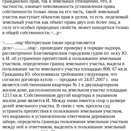
гражданских прав, так и земельных отношений, что, в
частности, означает невозможность установления права
собственности только лишь на его часть, такой земельный
участок выступает объектом прав в целом, то есть неделимый
земельный участок как объект права двух или более лиц, в
силу его особых природных свойств, может находиться только
в общей собственности.<...p>
<.........ong>Интересным также представляется
дело<............ong>, прошедшее проверку в порядке надзора,
рассмотренное Благовещенским городским судом по иску Ю.
к И. об устранении препятствий в пользовании земельным
участком, определении границ земельного участка, выдела в
пользование части земельного участка площадью 808, 67 кв.м.
Гражданка Ю. обосновввала требования следующим, что
согласно договора купли — продажи от 24.07.2007 г. она
является собственником квартиры № 1 в двухквартирном
жилом доме, расположенном на земельном участке площадью
1213 кв.м. Собственником другой квартиры в указанном
жилом доме является И. Между ними имеется спор о размере
долей земельного участка. В связи с чем, просила суд
устранить препятствия в пользовании земельным участком,
что выражено в установленном ответчиком деревянном
заборе, определить границы пользования земельным участком
между ней и ответчиком, выделить в пользование земельный