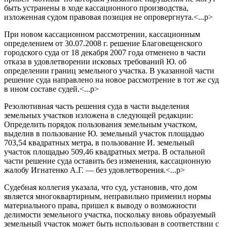
быть устранены в ходе кассационного производства,
изложенная судом правовая позиция не опровергнута.<...p>
При новом кассационном рассмотрении, кассационным
определением от 30.07.2008 г. решение Благовещенского
городского суда от 18 декабря 2007 года отменено в части
отказа в удовлетворении исковых требований Ю. об
определении границ земельного участка. В указанной части
решение суда направлено на новое рассмотрение в тот же суд
в ином составе судей.<...p>
Резолютивная часть решения суда в части выделения
земельных участков изложена в следующей редакции:
Определить порядок пользования земельным участком,
выделив в пользование Ю. земельный участок площадью
703,54 квадратных метра, в пользование И. земельный
участок площадью 509,46 квадратных метра. В остальной
части решение суда оставить без изменения, кассационную
жалобу Игнатенко А.Г. — без удовлетворения.<...p>
Судебная коллегия указала, что суд, установив, что дом
является многоквартирным, неправильно применил нормы
материального права, пришел к выводу о возможности
делимости земельного участка, поскольку вновь образуемый
земельный участок может быть использован в соответствии с