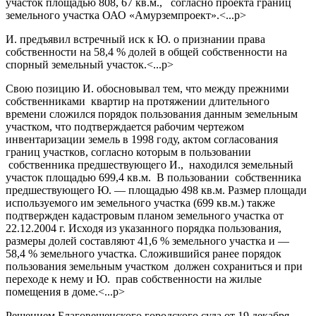
участок площадью 808, 67 кв.м., согласно проекта границ
земельного участка ОАО «Амурземпроект».<...p>
И. предъявил встречный иск к Ю. о признании права
собственности на 58,4 % долей в общей собственности на
спорный земельный участок.<...p>
Свою позицию И. обосновывал тем, что между прежними
собственниками квартир на протяжении длительного
времени сложился порядок пользования данным земельным
участком, что подтверждается рабочим чертежом
инвентаризации земель в 1998 году, актом согласования
границ участков, согласно которым в пользовании
собственника предшествующего И., находился земельный
участок площадью 699,4 кв.м. В пользовании собственника
предшествующего Ю. — площадью 498 кв.м. Размер площади
используемого им земельного участка (699 кв.м.) также
подтвержден кадастровым планом земельного участка от
22.12.2004 г. Исходя из указанного порядка пользования,
размеры долей составляют 41,6 % земельного участка и —
58,4 % земельного участка. Сложившийся ранее порядок
пользования земельным участком должен сохраниться и при
переходе к нему и Ю. прав собственности на жилые
помещения в доме.<...p>
Решением Благовещенского городского суда от 19 декабря