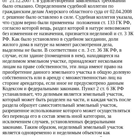
от 21.12.2007 г. в удовлетворении заявленных требований
было отказано. Определением судебной коллегии по
гражданским делам Амурского областного суда от 02.04.2008
г. решение было оставлено в силе. Судебная коллегия указала,
что судом верно были применены положения ст. 133 ГК РФ,
согласно которой вещь, раздел которой в натуре невозможен
без изменения ее назначения, признается неделимой и ст. 3 ЗК
РФ. Как было установлено в судебном заседании, доли
жилого дома в натуре на момент рассмотрения дела,
выделены не были. В соответствии с п. 3 ст. 36 ЗК РФ, в
случае, если здание (помещения в нем), находящееся на
неделимом земельном участке, принадлежит нескольким
лицам на праве собственности, эти лица имеют право на
приобретение данного земельного участка в общую долевую
собственность или в аренду с множественностью лиц на
стороне арендатора, если иное не предусмотрено данным
Кодексом и федеральными законами. Пункт 2 ст. 6 ЗК РФ
устанавливает, что делимым является земельный участок,
который может быть разделен на части, и каждая часть после
раздела образует самостоятельный земельный участок,
разрешенное использование которого может осуществляться
без перевода его в состав земель иной категории, за
исключением случаев, установленных федеральными
законами. Таким образом, неделимый земельный участок
является одновременно и неделимым объектом как