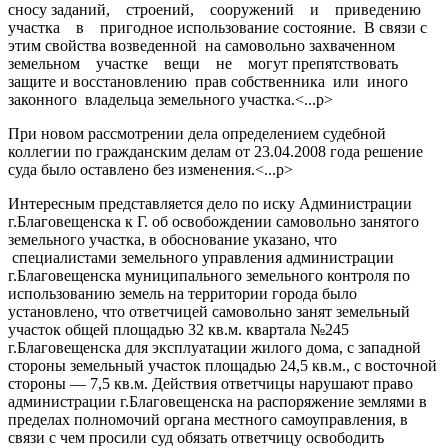
сносу заданий, строений, сооружений и приведению
участка в пригодное использование состояние. В связи с
этим свойства возведенной на самовольно захваченном
земельном участке вещи не могут препятствовать
защите и восстановлению прав собственника или иного
законного владельца земельного участка.<...p>
При новом рассмотрении дела определением судебной
коллегии по гражданским делам от 23.04.2008 года решение
суда было оставлено без изменения.<...p>
Интересным представляется дело по иску Администрации
г.Благовещенска к Г. об освобождении самовольно занятого
земельного участка, в обоснование указано, что
специалистами земельного управления администрации
г.Благовещенска муниципального земельного контроля по
использованию земель на территории города было
установлено, что ответчицей самовольно занят земельный
участок общей площадью 32 кв.м. квартала №245
г.Благовещенска для эксплуатации жилого дома, с западной
стороны земельный участок площадью 24,5 кв.м., с восточной
стороны — 7,5 кв.м. Действия ответчицы нарушают право
администрации г.Благовещенска на распоряжение землями в
пределах полномочий органа местного самоуправления, в
связи с чем просили суд обязать ответчицу освободить