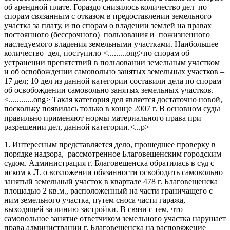
об арендной плате. Гораздо снизилось количество дел по
спорам связанным с отказом в предоставлении земельного
участка за плату, и по спорам о владении землей на правах
постоянного (бессрочного) пользования и пожизненного
наследуемого владения земельными участками. Наибольшее
количество дел, поступило <.........ong>по спорам об
устранении препятствий в пользовании земельным участком
и об освобождении самовольно занятых земельных участков –
17 дел; 10 дел из данной категории составили дела по спорам
об освобождении самовольно занятых земельных участков.
<............ong> Такая категория дел является достаточно новой,
поскольку появилась только в конце 2007 г. В основном суды
правильно применяют нормы материального права при
разрешении дел, данной категории.<...p>
1. Интересным представляется дело, прошедшее проверку в
порядке надзора, рассмотренное Благовещенским городским
судом. Администрация г. Благовещенска обратилась в суд с
иском к Л. о возложении обязанности освободить самовольно
занятый земельный участок в квартале 478 г. Благовещенска
площадью 2 кв.м., расположенный на части граничащего с
ним земельного участка, путем сноса части гаража,
выходящей за линию застройки. В связи с тем, что
самовольное занятие ответчиком земельного участка нарушает
права администрации г. Благовещенска на распоряжение