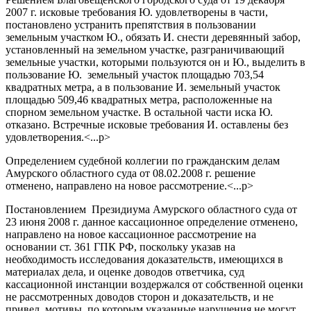
2007 г. исковые требования Ю. удовлетворены в части,
постановлено устранить препятствия в пользовании
земельным участком Ю., обязать И. снести деревянный забор,
установленный на земельном участке, разграничивающий
земельные участки, которыми пользуются он и Ю., выделить в
пользование Ю. земельный участок площадью 703,54
квадратных метра, а в пользование И. земельный участок
площадью 509,46 квадратных метра, расположенные на
спорном земельном участке. В остальной части иска Ю.
отказано. Встречные исковые требования И. оставлены без
удовлетворения.<...p>
Определением судебной коллегии по гражданским делам
Амурского областного суда от 08.02.2008 г. решение
отменено, направлено на новое рассмотрение.<...p>
Постановлением Президиума Амурского областного суда от
23 июня 2008 г. данное кассационное определение отменено,
направлено на новое кассационное рассмотрение на
основании ст. 361 ГПК РФ, поскольку указав на
необходимость исследования доказательств, имеющихся в
материалах дела, и оценке доводов ответчика, суд
кассационной инстанции воздержался от собственной оценки
не рассмотренных доводов сторон и доказательств, и не
привел мотивы по которым указанные нарушения не могут