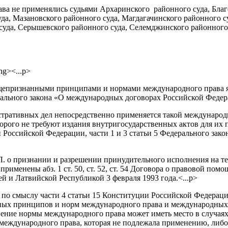
а не применялись судьями Архаринского районного суда, Благо
да, Мазановского районного суда, Магдагачинского районного с
 суда, Серышевского районного суда, Селемджинского районного
ng><...p>
признанными принципами и нормами международного права явля
рального закона «О международных договорах Российской Федера
тративных дел непосредственно применяется такой международ
орого не требуют издания внутригосударственных актов для их 
и Российской Федерации, части 1 и 3 статьи 5 Федерального за
. о признании и разрешении принудительного исполнения на те
именены абз. 1 ст. 50, ст. 52, ст. 54 Договора о правовой по
 и Латвийской Республикой 3 февраля 1993 года.<...p>
о смыслу части 4 статьи 15 Конституции Российской Федерации, 
ых принципов и норм международного права и международных 
ение нормы международного права может иметь место в случаях
международного права, которая не подлежала применению, либо