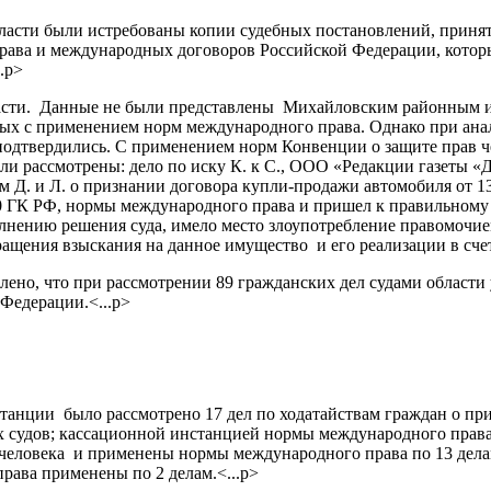
ласти были истребованы копии судебных постановлений, принят
ава и международных договоров Российской Федерации, которы
.p>
ласти. Данные не были представлены Михайловским районным 
нных с применением норм международного права. Однако при ана
подтвердились. С применением норм Конвенции о защите прав ч
рассмотрены: дело по иску К. к С., ООО «Редакции газеты «Два
трам Д. и Л. о признании договора купли-продажи автомобиля от
0 ГК РФ, нормы международного права и пришел к правильному 
нению решения суда, имело место злоупотребление правомочие
ащения взыскания на данное имущество и его реализации в сче
влено, что при рассмотрении 89 гражданских дел судами обла
Федерации.<...p>
станции было рассмотрено 17 дел по ходатайствам граждан о п
 судов; кассационной инстанцией нормы международного права
м человека и применены нормы международного права по 13 дел
ава применены по 2 делам.<...p>