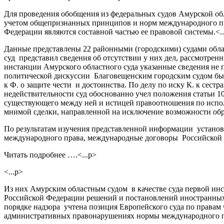
Для проведения обобщения из федеральных судов Амурской об
учетом общепризнанных принципов и норм международного пр
Федерации являются составной частью ее правовой системы.<..
Данные представлены 22 районными (городскими) судами об
суд представил сведения об отсутствии у них дел, рассмотре
инстанции Амурского областного суда указанные сведения не 
политической дискуссии Благовещенским городским судом были 
к Ф. о защите чести и достоинства. По делу по иску К. к сес
недействительности суд обоснованно учел положения статьи 1
существующего между ней и истицей правоотношения по испол
мнимой сделки, направленной на исключение возможности обр
По результатам изучения представленной информации устано
международного права, международные договоры Российской 
Читать подробнее ….<...p>
<...p>
Из них Амурским областным судом в качестве суда первой ин
Российской Федерации решений и постановлений иностранных
порядке надзора учтена позиция Европейского суда по права
административных правонарушениях нормы международного пр