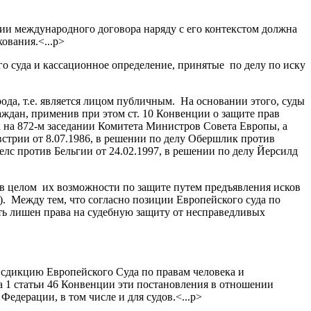
нии международного договора наряду с его контекстом должна
ования.<...p>
о суда и кассационное определение, принятые по делу по иску
да, т.е. является лицом публичным. На основании этого, суды
аждан, применив при этом ст. 10 Конвенции о защите прав
да на 872-м заседании Комитета Министров Совета Европы, а
трии от 8.07.1986, в решении по делу Обершлик против
елс против Бельгии от 24.02.1997, в решении по делу Йерсилд
 в целом их возможности по защите путем предъявления исков
). Между тем, что согласно позиции Европейского суда по
ь лишен права на судебную защиту от несправедливых
исдикцию Европейского Суда по правам человека и
 1 статьи 46 Конвенции эти постановления в отношении
едерации, в том числе и для судов.<...p>