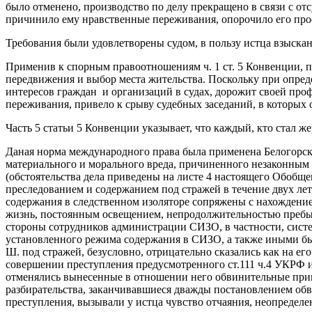
было отменено, производство по делу прекращено в связи с от
причинило ему нравственные переживания, опорочило его проф
Требования были удовлетворены судом, в пользу истца взыскана
Применив к спорным правоотношениям ч. 1 ст. 5 Конвенции, п
передвижения и выбор места жительства. Поскольку при опреде
интересов граждан и организаций в судах, дорожит своей про
переживания, привело к срыву судебных заседаний, в которых 
Часть 5 статьи 5 Конвенции указывает, что каждый, кто стал 
Даная норма международного права была применена Белогорс
материального и морального вреда, причиненного незаконным
(обстоятельства дела приведены на листе 4 настоящего Обобщ
преследованием и содержанием под стражей в течение двух ле
содержания в следственном изоляторе сопряжены с нахождение
жизнь, постоянным освещением, непродолжительностью пребыв
стороны сотрудников администрации СИЗО, в частности, сис
установленного режима содержания в СИЗО, а также иными бы
Ш. под стражей, безусловно, отрицательно сказались как на ег
совершении преступления предусмотренного ст.111 ч.4 УКРФ 
отменялись вынесенные в отношении него обвинительные приго
разбирательства, заканчивавшиеся дважды постановлением обв
преступления, вызывали у истца чувство отчаяния, неопределе