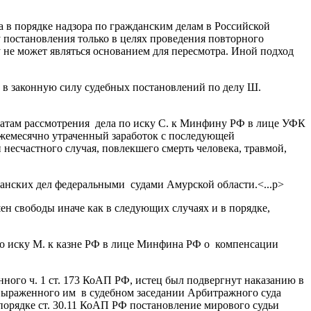
 в порядке надзора по гражданским делам в Российской
у постановления только в целях проведения повторного
 не может являться основанием для пересмотра. Иной подход
 в законную силу судебных постановлений по делу Ш.
татам рассмотрения дела по иску С. к Минфину РФ в лице УФК
ежемесячно утраченный заработок с последующей
и несчастного случая, повлекшего смерть человека, травмой,
анских дел федеральными судами Амурской области.<...p>
ен свободы иначе как в следующих случаях и в порядке,
о иску М. к казне РФ в лице Минфина РФ о компенсации
ного ч. 1 ст. 173 КоАП РФ, истец был подвергнут наказанию в
 выраженного им в судебном заседании Арбитражного суда
 порядке ст. 30.11 КоАП РФ постановление мирового судьи