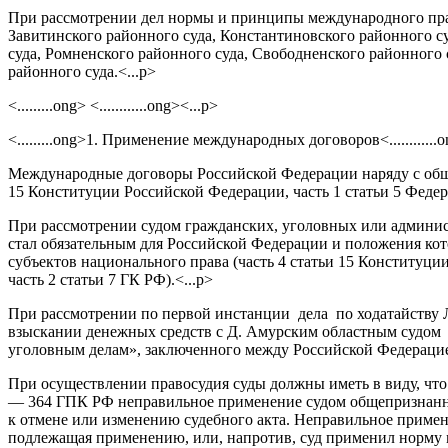
При рассмотрении дел нормы и принципы международного прав
Завитинского районного суда, Константиновского районного су
суда, Ромненского районного суда, Свободненского районного
районного суда.<...p>
<.........ong> <............ong><...p>
<.........ong>1. Применение международных договоров<............o
Международные договоры Российской Федерации наряду с обще
15 Конституции Российской Федерации, часть 1 статьи 5 Феде
При рассмотрении судом гражданских, уголовных или админис
стал обязательным для Российской Федерации и положения кот
субъектов национального права (часть 4 статьи 15 Конституци
часть 2 статьи 7 ГК РФ).<...p>
При рассмотрении по первой инстанции дела по ходатайству Л
взыскании денежных средств с Д. Амурским областным судом пр
уголовным делам», заключенного между Российской Федерацией
При осуществлении правосудия суды должны иметь в виду, что п
— 364 ГПК РФ неправильное применение судом общепризнанн
к отмене или изменению судебного акта. Неправильное примен
подлежащая применению, или, напротив, суд применил норму 