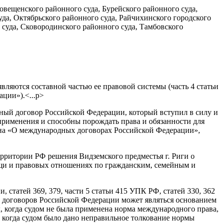
вещенского районного суда, Бурейского районного суда,
уда, Октябрьского районного суда, Райчихинского городского
 суда, Сковородинского районного суда, Тамбовского
ются составной частью ее правовой системы (часть 4 статьи
ции»).<...p>
ный договор Российской Федерации, который вступил в силу и
применения и способны порождать права и обязанности для
кона «О международных договорах Российской Федерации»,
рритории РФ решения Видземского предместья г. Риги о
мощи и правовых отношениях по гражданским, семейным и
статей 369, 379, части 5 статьи 415 УПК РФ, статей 330, 362
договоров Российской Федерации может являться основанием
, когда судом не была применена норма международного права,
 когда судом было дано неправильное толкование нормы