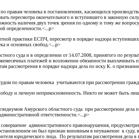
по правам человека в постановлениях, касающихся производства
овать пересмотра окончательного и вступившего в законную сил
жность наличия двух точек зрения по одному и тому же вопросу
й определенности.<...p>
тной практики ЕСПЧ, пересмотр в порядке надзора вступивших
а и основных свобод.<...p>
ного суда и в определении от 14.07.2008, принятого по резуль
ежемесячных платежей и возложении обязанности выплачивать 
атам рассмотрения в порядке надзора дела по иску К. о признани
судом по правам человека учитываются при рассмотрении гражд
свободу и личную неприкосновенность. Никто не может быть лиш
зидиумом Амурского областного суда при рассмотрении дела п
дминистративной ответственности.<...p>
а совершение административного правонарушения, предусмотрен
постановлением он был признан виновным в неуважение к суду,
авителя юридического лица. По результатам рассмотрения дела в