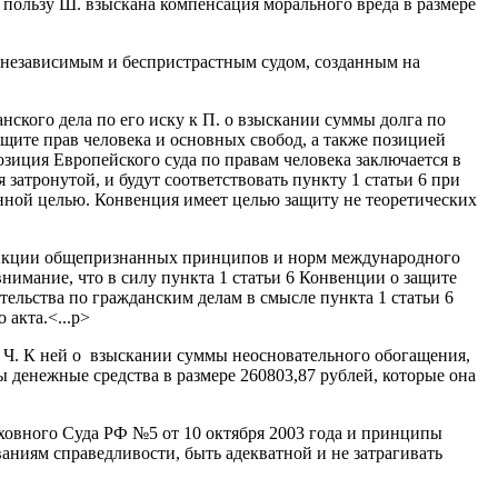
 пользу Ш. взыскана компенсация морального вреда в размере
ла независимым и беспристрастным судом, созданным на
ского дела по его иску к П. о взыскании суммы долга по
ащите прав человека и основных свобод, а также позицией
зиция Европейского суда по правам человека заключается в
 затронутой, и будут соответствовать пункту 1 статьи 6 при
енной целью. Конвенция имеет целью защиту не теоретических
сдикции общепризнанных принципов и норм международного
имание, что в силу пункта 1 статьи 6 Конвенции о защите
тельства по гражданским делам в смысле пункта 1 статьи 6
акта.<...p>
ку Ч. К ней о взыскании суммы неосновательного обогащения,
 денежные средства в размере 260803,87 рублей, которые она
рховного Суда РФ №5 от 10 октября 2003 года и принципы
аниям справедливости, быть адекватной и не затрагивать