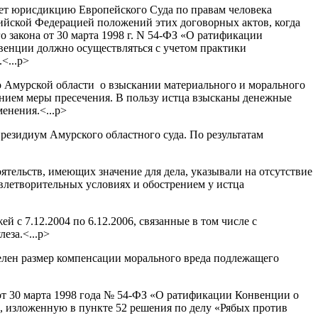
ает юрисдикцию Европейского Суда по правам человека
ийской Федерацией положений этих договорных актов, когда
 закона от 30 марта 1998 г. N 54-ФЗ «О ратификации
венции должно осуществляться с учетом практики
<...p>
о Амурской области о взыскании материального и морального
нием меры пресечения. В пользу истца взысканы денежные
енения.<...p>
резидиум Амурского областного суда. По результатам
ятельств, имеющих значение для дела, указывали на отсутствие
влетворительных условиях и обострением у истца
 с 7.12.2004 по 6.12.2006, связанные в том числе с
еза.<...p>
делен размер компенсации морального вреда подлежащего
от 30 марта 1998 года № 54-ФЗ «О ратификации Конвенции о
а, изложенную в пункте 52 решения по делу «Рябых против