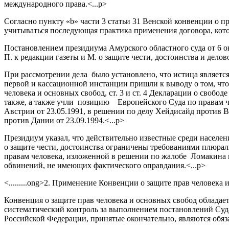
международного права.<...p>
Согласно пункту «b» части 3 статьи 31 Венской конвенции о п
учитываться последующая практика применения договора, котор
Постановлением президиума Амурского областного суда от 6 о
П. к редакции газеты и М. о защите чести, достоинства и делов
При рассмотрении дела было установлено, что истица является
первой и кассационной инстанции пришли к выводу о том, что
человека и основных свобод, ст. 3 и ст. 4 Декларации о своб
также, а также учли позицию Европейского Суда по правам ч
Австрии от 23.05.1991, в решении по делу Хейдисайд против В
против Дании от 23.09.1994.<...p>
Президиум указал, что действительно известные среди населе
о защите чести, достоинства ограничены требованиями плюрал
правам человека, изложенной в решении по жалобе Ломакина 
обвинений, не имеющих фактического оправдания.<...p>
<.........ong>2. Применение Конвенции о защите прав человека и о
Конвенция о защите прав человека и основных свобод облада
систематический контроль за выполнением постановлений Суда
Российской Федерации, принятые окончательно, являются обяза