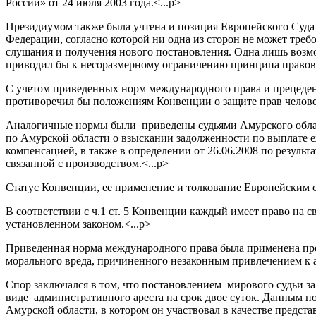
России» от 24 июля 2003 года.<...p>
Президиумом также была учтена и позиция Европейского Суда 
Федерации, согласно которой ни одна из сторон не может треб
слушания и получения нового постановления. Одна лишь возмо
приводил бы к несоразмерному ограничению принципа правово
С учетом приведенных норм международного права и прецеден
противоречил бы положениям Конвенции о защите прав человек
Аналогичные нормы были приведены судьями Амурского област
по Амурской области о взыскании задолженности по выплате 
компенсацией, в также в определении от 26.06.2008 по результ
связанной с производством.<...p>
Статус Конвенции, ее применение и толкование Европейским 
В соответствии с ч.1 ст. 5 Конвенции каждый имеет право на 
установленном законом.<...p>
Приведенная норма международного права была применена пре
морального вреда, причиненного незаконным привлечением к а
Спор заключался в том, что постановлением мирового судьи з
виде административного ареста на срок двое суток. Данным 
Амурской области, в котором он участвовал в качестве предст