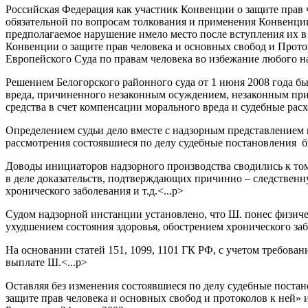
Российская Федерация как участник Конвенции о защите прав 
обязательной по вопросам толкования и применения Конвенции
предполагаемое нарушение имело место после вступления их в 
Конвенции о защите прав человека и основных свобод и Прот
Европейского Суда по правам человека во избежание любого н
Решением Белогорского районного суда от 1 июня 2008 года 
вреда, причиненного незаконным осуждением, незаконным при
средства в счет компенсации морального вреда и судебные рас
Определением судьи дело вместе с надзорным представлением 
рассмотрения состоявшиеся по делу судебные постановления б
Доводы инициаторов надзорного производства сводились к тому
в деле доказательств, подтверждающих причинно – следственн
хронического заболевания и т.д.<...p>
Судом надзорной инстанции установлено, что Ш. понес физическ
ухудшением состояния здоровья, обострением хронического за
На основании статей 151, 1099, 1101 ГК РФ, с учетом требов
выплате Ш.<...p>
Оставляя без изменения состоявшиеся по делу судебные поста
защите прав человека и основных свобод и протоколов к ней»