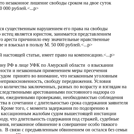
что незаконное лишение свободы сроком на двое суток
 000 рублей.<...p>
тся существенным нарушением его права на свободы
 истец является юристом, занимается представлением
го ареста причинило ему значительные нравственные
 и взыскал в пользу М. 50 000 рублей.<...p>
й настоящей статьи, имеет право на компенсацию.<...p>
ину РФ в лице УФК по Амурской области о взыскании
нности и незаконным применением меры пресечения
 судом принято во внимание, что незаконным уголовным
 неприкосновенность, свободу передвижения. Условия
 количества заключенных, разных по возрасту и взглядам на
 следственными арестованными постоянного надзора со
ми, ежедневными проверками, необходимостью соблюдения
ва в сочетании с длительностью срока содержания заявителя
. Кроме того, с момента задержания по подозрению в
го кассационным жалобам судом вышестоящей инстанции
ду, что длительность содержания под стражей, судебные
ания, незаконное обвинение в совершение особо тяжкого
ла. В связи с предъявленным обвинением он остался без семьи