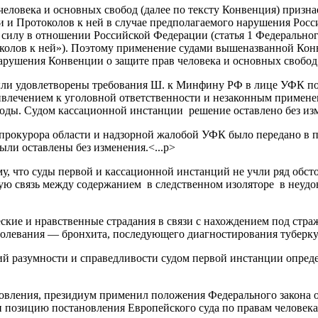
человека и основных свобод (далее по тексту Конвенция) призн
 и Протоколов к ней в случае предполагаемого нарушения Росс
силу в отношении Российской Федерации (статья 1 Федерального
околов к ней»). Поэтому применение судами вышеназванной Кон
арушения Конвенции о защите прав человека и основных свобод.
были удовлетворены требования Ш. к Минфину РФ в лице УФК п
влечением к уголовной ответственности и незаконным примене
ходы. Судом кассационной инстанции решение оставлено без изм
прокурора области и надзорной жалобой УФК было передано в п
ыли оставлены без изменения.<...p>
, что суды первой и кассационной инстанций не учли ряд обсто
ую связь между содержанием в следственном изоляторе в неудо
ие и нравственные страдания в связи с нахождением под стражей
болевания — бронхита, последующего диагностирования туберкул
аний разумности и справедливости судом первой инстанции опре
новления, президиум применил положения Федерального закона 
 и позицию постановления Европейского суда по правам человек