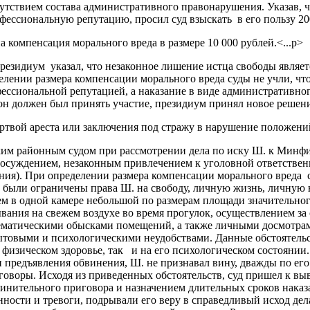
сутствием состава административного правонарушения. Указав, 
ессиональную репутацию, просил суд взыскать в его пользу 200
 компенсация морального вреда в размере 10 000 рублей.<...p>
резидиум указал, что незаконное лишение истца свободы являе
лении размера компенсации морального вреда суды не учли, что
фессиональной репутацией, а наказание в виде административно
он должен был принять участие, президиум принял новое решение
жертвой ареста или заключения под стражу в нарушение положени
ким районным судом при рассмотрении дела по иску Ш. к Минф
 осуждением, незаконным привлечением к уголовной ответстве
ения). При определении размера компенсации морального вреда
т были ограничены права Ш. на свободу, личную жизнь, личную
м в одной камере небольшой по размерам площади значительного
ания на свежем воздухе во время прогулок, осуществлением за
тематическими обысками помещений, а также личными досмотра
товыми и психологическими неудобствами. Данные обстоятельст
о физическом здоровье, так и на его психологическом состоянии
и предъявления обвинения, Ш. не признавал вину, дважды по е
воры. Исходя из приведенных обстоятельств, суд пришел к выво
инительного приговора и назначением длительных сроков наказ
нности и тревоги, подрывали его веру в справедливый исход де