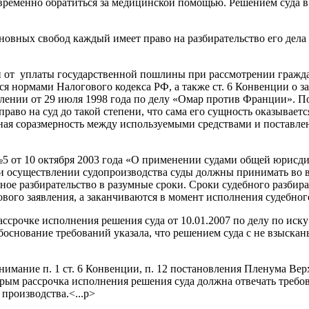
евременно обратиться за медицинской помощью. Решением суда в
основных свобод каждый имеет право на разбирательство его де
н от уплаты государственной пошлины при рассмотрении граждан
я нормами Налогового кодекса РФ, а также ст. 6 Конвенции о з
лении от 29 июля 1998 года по делу «Омар против Франции». По
раво на суд до такой степени, что сама его сущность оказывается
мная соразмерность между используемыми средствами и поставл
№5 от 10 октября 2003 года «О применении судами общей юри
 осуществлении судопроизводства суды должны принимать во вн
ное разбирательство в разумные сроки. Сроки судебного разбира
ого заявления, а заканчиваются в момент исполнения судебного 
рассрочке исполнения решения суда от 10.01.2007 по делу по ис
снование требований указала, что решением суда с не взысканы
нимание п. 1 ст. 6 Конвенции, п. 12 постановления Пленума Ве
орым рассрочка исполнения решения суда должна отвечать требов
производства.<...p>