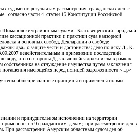
ых судами по результатам рассмотрения гражданских дел с
е согласно части 4 статьи 15 Конституции Российской
и Шимановским районным судами. Благовещенский городской
лизе кассационной практики и практики суда надзорной
еловека и основных свобод, Декларации о свободе
жды два» о защите чести и достоинства; дело по иску Д., К.
 13.09.2007 недействительным и применении последствий
выводу, что со стороны Д., являющейся должником в рамках
м собственника на отчуждение имущества путем заключения
т погашения имеющейся перед истицей задолженности.<...p>
сти учтены общепризнанные принципы и применены нормы
ризнании и принудительном исполнении на территории
 применены по 9 гражданским делам; при рассмотрении дел в
ам. При рассмотрении Амурским областным судом дел об