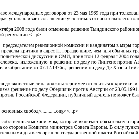
раве международных договоров от 23 мая 1969 года при толкова
ая устанавливает соглашение участников относительно его толк
ктября 2008 года были отменены решение Тындинского районног
ой репутации.<...p>
 председателем ревизионной комиссии и кандидатом в мэры горо
 пределы критики в адрес П. гораздо шире, чем для обычных гр
оде политической дискуссии в СМИ, принятой 12 февраля 2004 го
еловека, изложенную в решении по делу по Лингенс против Авс
еликобритании от 07.12.1976г., решении по делу Де Хаэс и Гийс
ния должностные лица должны терпимее относиться к критике и
изма (решение по делу Обершлик против Австрии от 23.05.1991.
против Российской Федерации, публичный деятель не может быт
сновных свобод<............ong><...p>
ет собственным механизмом, который включает обязательную юр
 со стороны Комитета министров Совета Европы. В силу пункта
тельными для всех органов государственной власти Российской Ф