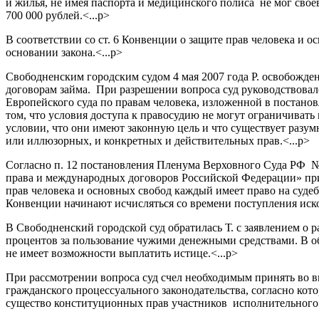
и жилья, не имея паспорта и медицинского полиса не мог сво
700 000 рублей.<...p>
В соответствии со ст. 6 Конвенции о защите прав человека и 
основании закона.<...p>
Свободненским городским судом 4 мая 2007 года Р. освобожде
договорам займа. При разрешении вопроса суд руководствовалс
Европейского суда по правам человека, изложенной в постанов
том, что условия доступа к правосудию не могут ограничивать п
условии, что они имеют законную цель и что существует разу
или иллюзорных, и конкретных и действительных прав.<...p>
Согласно п. 12 постановления Пленума Верховного Суда РФ 
права и международных договоров Российской Федерации» при
прав человека и основных свобод каждый имеет право на судеб
Конвенции начинают исчисляться со времени поступления исков
В Свободненский городской суд обратилась Т. с заявлением о 
процентов за пользование чужими денежными средствами. В обо
не имеет возможности выплатить истице.<...p>
При рассмотрении вопроса суд счел необходимым принять во в
гражданского процессуального законодательства, согласно кот
существо конституционных прав участников исполнительного 