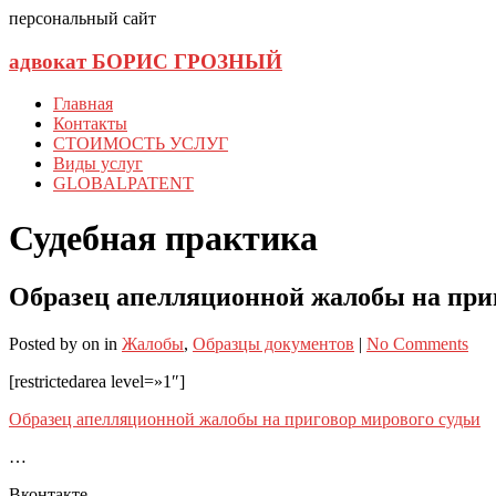
персональный сайт
адвокат БОРИС ГРОЗНЫЙ
Главная
Контакты
СТОИМОСТЬ УСЛУГ
Виды услуг
GLOBALPATENT
Судебная практика
Образец апелляционной жалобы на приг
Posted
by
on
in
Жалобы
,
Образцы документов
|
No Comments
[restrictedarea level=»1″]
Образец апелляционной жалобы на приговор мирового судьи
…
Вконтакте