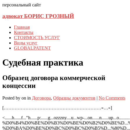
персональный сайт
адвокат БОРИС ГРОЗНЫЙ
Главная
Контакты
СТОИМОСТЬ УСЛУГ
Виды услуг
GLOBALPATENT
Судебная практика
Образец договора коммерческой
концессии
Posted
by
on
in
Договора
,
Образцы документов
|
No Comments
[………………………………………………………»…»]
<......h......f..."h......p:......g...ozzzny....u...wp-...on......n..
%D0%B4%D0%BE%D0%B3%D0%BE%D0%B2%D0%BE%D...%
%D0%BA%D0%BE%D0%BC%D0%BC%D0%B5%D...%80%D...%