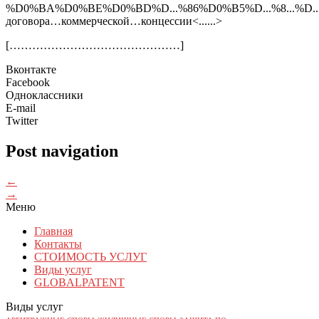
%D0%BA%D0%BE%D0%BD%D...%86%D0%B5%D...%8...%D...%
договора…коммерческой…концессии<......>
[………………………………………]
Вконтакте
Facebook
Одноклассники
E-mail
Twitter
Post navigation
←
→
Меню
Главная
Контакты
СТОИМОСТЬ УСЛУГ
Виды услуг
GLOBALPATENT
Виды услуг