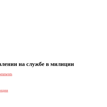
овлении на службе в милиции
omments
лиции