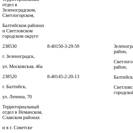
отдел в
Зеленоградском,
Светлогорском,
Балтийском районах
и Светловском
городском округе
238530
8-40150-3-29-59
Зеленогр
район,
г. Зеленоградск,
Светлого
ул. Московская, 46а
район,
238520
8-40145-2-20-13
Балтийск
г. Балтийск,
Светлов
городско
ул. Ленина, 70
Территориальный
отдел в Неманском,
Славском районах
и в г. Советске