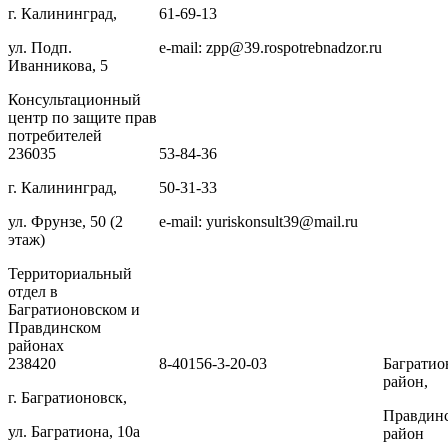
г. Калининград,
61-69-13
ул. Подп.
e-mail: zpp@39.rospotrebnadzor.ru
Иванникова, 5
Консультационный
центр по защите прав
потребителей
236035
53-84-36
г. Калининград,
50-31-33
ул. Фрунзе, 50 (2
e-mail: yuriskonsult39@mail.ru
этаж)
Территориальный
отдел в
Багратионовском и
Правдинском
районах
238420
8-40156-3-20-03
Багратио
район,
г. Багратионовск,
Правдин
ул. Багратиона, 10а
район