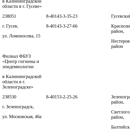
в Калининградской
области в г. Гусеве»
238051
8-40143-3-35-23
Гусевски
г. Гусев,
8-40143-3-27-66
Красноз
район,
ул. Ломоносова, 15
Нестеров
район
Филиал ФБУЗ
«Центр гигиены и
эпидемиологии
в Калининградской
области в г.
Зеленоградске»
238530
8-40153-2-25-26
Зеленогр
район,
г. Зеленоградск,
Светлого
ул. Московская, 46а
район,
Балтийск