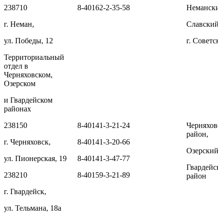
238710
8-40162-2-35-58
Немански
г. Неман,
Славский
ул. Победы, 12
г. Советс
Территориальный
отдел в
Черняховском,
Озерском
и Гвардейском
районах
238150
8-40141-3-21-24
Черняхов
район,
г. Черняховск,
8-40141-3-20-66
Озерский
ул. Пионерская, 19
8-40141-3-47-77
Гвардейс
238210
8-40159-3-21-89
район
г. Гвардейск,
ул. Тельмана, 18а