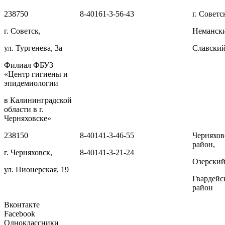
238750
8-40161-3-56-43
г. Советс
г. Советск,
Немански
ул. Тургенева, 3а
Славский
Филиал ФБУЗ
«Центр гигиены и
эпидемиологии
в Калининградской
области в г.
Черняховске»
238150
8-40141-3-46-55
Черняхов
район,
г. Черняховск,
8-40141-3-21-24
Озерский
ул. Пионерская, 19
Гвардейс
район
Вконтакте
Facebook
Одноклассники