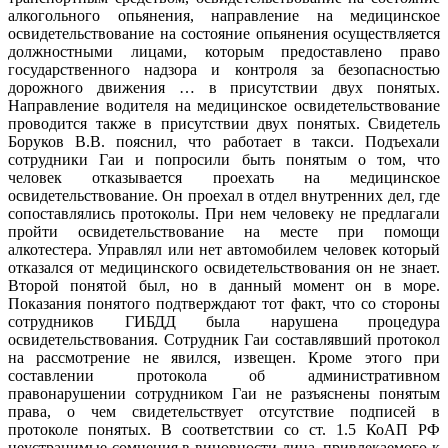
алкогольного опьянения, направление на медицинское
освидетельствование на состояние опьянения осуществляется
должностными лицами, которым предоставлено право
государственного надзора и контроля за безопасностью
дорожного движения … в присутствии двух понятых.
Направление водителя на медицинское освидетельствование
проводится также в присутствии двух понятых. Свидетель
Боруков В.В. пояснил, что работает в такси. Подъехали
сотрудники Гаи и попросили быть понятым о том, что
человек отказывается проехать на медицинское
освидетельствование. Он проехал в отдел внутренних дел, где
сопоставлялись протоколы. При нем человеку не предлагали
пройти освидетельствование на месте при помощи
алкотестера. Управлял или нет автомобилем человек который
отказался от медицинского освидетельствования он не знает.
Второй понятой был, но в данный момент он в море.
Показания понятого подтверждают тот факт, что со стороны
сотрудников ГИБДД была нарушена процедура
освидетельствования. Сотрудник Гаи составлявший протокол
на рассмотрение не явился, извещен. Кроме этого при
составлении протокола об административном
правонарушении сотрудником Гаи не разъяснены понятым
права, о чем свидетельствует отсутствие подписей в
протоколе понятых. В соответствии со ст. 1.5 КоАП РФ
неустранимые сомнения в виновности лица, привлекаемого к