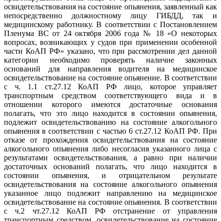
освидетельствования на состояние опьянения, заявленный как
непосредственно должностному лицу ГИБДД, так и
медицинскому работнику. В соответствии с Постановлением
Пленума ВС от 24 октября 2006 года № 18 «О некоторых
вопросах, возникающих у судов при применении особенной
части КоАП РФ» указано, что при рассмотрении дел данной
категории необходимо проверять наличие законных
оснований для направления водителя на медицинское
освидетельствование на состояние опьянение. В соответствии
с ч. 1.1 ст.27.12 КоАП РФ лицо, которое управляет
транспортным средством соответствующего вида и в
отношении которого имеются достаточные основания
полагать, что это лицо находится в состоянии опьянения,
подлежит освидетельствованию на состояние алкогольного
опьянения в соответствии с частью 6 ст.27.12 КоАП РФ. При
отказе от прохождения освидетельствования на состояние
алкогольного опьянения либо несогласия указанного лица с
результатами освидетельствования, а равно при наличии
достаточных оснований полагать, что лицо находится в
состоянии опьянения, и отрицательном результате
освидетельствования на состояние алкогольного опьянения
указанное лицо подлежит направлению на медицинское
освидетельствование на состояние опьянения. В соответствии
с ч.2 чт.27.12 КоАП РФ отстранение от управления
транспортным средством, освидетельствование на состояние