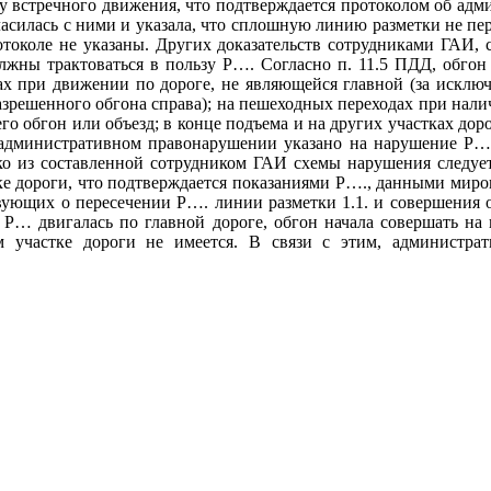
осу встречного движения, что подтверждается протоколом об ад
асилась с ними и указала, что сплошную линию разметки не пере
токоле не указаны. Других доказательств сотрудниками ГАИ, с
лжны трактоваться в пользу Р…. Согласно п. 11.5 ПДД, обгон
ах при движении по дороге, не являющейся главной (за исклю
азрешенного обгона справа); на пешеходных переходах при нал
его обгон или объезд; в конце подъема и на других участках до
 административном правонарушении указано на нарушение Р… т
о из составленной сотрудником ГАИ схемы нарушения следует,
тке дороги, что подтверждается показаниями Р…., данными мир
ствующих о пересечении Р…. линии разметки 1.1. и совершения 
 Р… двигалась по главной дороге, обгон начала совершать на 
 участке дороги не имеется. В связи с этим, администрат