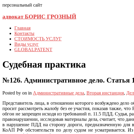
персональный сайт
адвокат БОРИС ГРОЗНЫЙ
Главная
Контакты
СТОИМОСТЬ УСЛУГ
Виды услуг
GLOBALPATENT
Судебная практика
№126. Административное дело. Статья 1
Posted
by
on
in
Административные дела
,
Вторая инстанция
,
Дел
Представитель лица, в отношении которого возбуждено дело 
просит рассмотреть жалобу без ее участия, показав также, что
обгон не запрещен исходя из требований п. 11.5 ПДД. Судья, 
правонарушении, исследовав материалы дела, считает, что да
в нарушение ПДД на сторону дороги, предназначенную для вс
КоАП РФ обстоятельств по делу судом не усматривается. Из