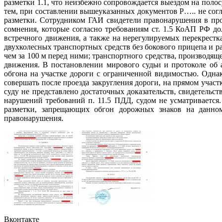
разметки 1.1, что неизбежно сопровождается выездом на пол
тем, при составлении вышеуказанных документов Р….. не согл
разметки. Сотрудником ГАИ свидетели правонарушения в про
сомнения, которые согласно требованиям ст. 1.5 КоАП РФ до
встречного движения, а также на нерегулируемых перекрестк
двухколесных транспортных средств без бокового прицепа и р
чем за 100 м перед ними; транспортного средства, производящ
движения. В постановлении мирового судьи и протоколе об
обгона на участке дороги с ограниченной видимостью. Однак
совершать после проезда закругления дороги, на прямом учас
суду не представлено достаточных доказательств, свидетель
нарушений требований п. 11.5 ПДД, судом не усматривается.
разметки, запрещающих обгон дорожных знаков на данном
правонарушения.
Вконтакте