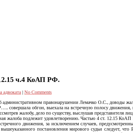
2.15 ч.4 КоАП РФ.
а адвоката
|
No Comments
об административном правонарушении Лемачко О.С., доводы жал
 Р….. совершала обгон, выехала на встречную полосу движения, 
рассмотрев жалобу, дело по существу, выслушав представителя л
нная жалоба подлежит удовлетворению. Частью 4 ст. 12.15 КоАП
тречного движения, за исключением случаев, предусмотренных
 вышеуказанного постановления мирового судьи следует, что 