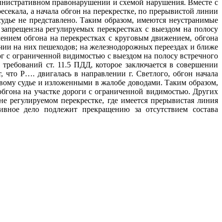
министративном правонарушении и схемой нарушения. Вместе с
секала, а начала обгон на перекрестке, по прерывистой линии
удье не представлено. Таким образом, имеются неустранимые
 запрещен:на регулируемых перекрестках с выездом на полосу
чением обгона на перекрестках с круговым движением, обгона
ичии на них пешеходов; на железнодорожных переездах и ближе
рог с ограниченной видимостью с выездом на полосу встречного
ребований ст. 11.5 ПДД, которое заключается в совершении
 что Р…. двигалась в направлении г. Светлого, обгон начала
овому судье и изложенными в жалобе доводами. Таким образом,
обгона на участке дороги с ограниченной видимостью. Других
не регулируемом перекрестке, где имеется прерывистая линия
ивное дело подлежит прекращению за отсутствием состава