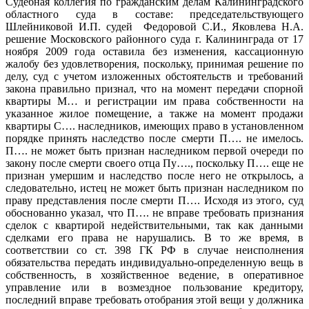
Судебная коллегия по гражданским делам Калининградского
областного суда в составе: председательствующего
Шлейниковой И.П. судей Федоровой С.И., Яковлева Н.А.
решение Московского районного суда г. Калининграда от 17
ноября 2009 года оставила без изменения, кассационную
жалобу без удовлетворения, поскольку, принимая решение по
делу, суд с учетом изложенных обстоятельств и требований
закона правильно признал, что на момент передачи спорной
квартиры М… и регистрации им права собственности на
указанное жилое помещение, а также на момент продажи
квартиры С…. наследников, имеющих право в установленном
порядке принять наследство после смерти П…. не имелось.
П…. не может быть признан наследником первой очереди по
закону после смерти своего отца Пу…., поскольку П…. еще не
признан умершим и наследство после него не открылось, а
следовательно, истец не может быть признан наследником по
праву представления после смерти П…. Исходя из этого, суд
обоснованно указал, что П…. не вправе требовать признания
сделок с квартирой недействительными, так как данными
сделками его права не нарушались. В то же время, в
соответствии со ст. 398 ГК РФ в случае неисполнения
обязательства передать индивидуально-определенную вещь в
собственность, в хозяйственное ведение, в оперативное
управление или в возмездное пользование кредитору,
последний вправе требовать отобрания этой вещи у должника