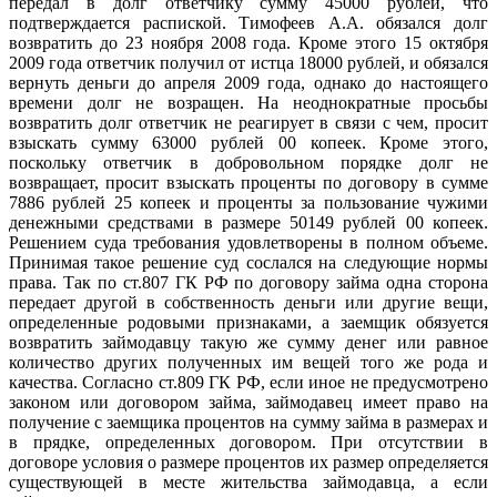
передал в долг ответчику сумму 45000 рублей, что
подтверждается распиской. Тимофеев А.А. обязался долг
возвратить до 23 ноября 2008 года. Кроме этого 15 октября
2009 года ответчик получил от истца 18000 рублей, и обязался
вернуть деньги до апреля 2009 года, однако до настоящего
времени долг не возращен. На неоднократные просьбы
возвратить долг ответчик не реагирует в связи с чем, просит
взыскать сумму 63000 рублей 00 копеек. Кроме этого,
поскольку ответчик в добровольном порядке долг не
возвращает, просит взыскать проценты по договору в сумме
7886 рублей 25 копеек и проценты за пользование чужими
денежными средствами в размере 50149 рублей 00 копеек.
Решением суда требования удовлетворены в полном объеме.
Принимая такое решение суд сослался на следующие нормы
права. Так по ст.807 ГК РФ по договору займа одна сторона
передает другой в собственность деньги или другие вещи,
определенные родовыми признаками, а заемщик обязуется
возвратить займодавцу такую же сумму денег или равное
количество других полученных им вещей того же рода и
качества. Согласно ст.809 ГК РФ, если иное не предусмотрено
законом или договором займа, займодавец имеет право на
получение с заемщика процентов на сумму займа в размерах и
в прядке, определенных договором. При отсутствии в
договоре условия о размере процентов их размер определяется
существующей в месте жительства займодавца, а если