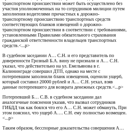
транспортном происшествии может быть осуществлено без
участия уполномоченных на то сотрудников милиции путем
заполнения водителями причастных к дорожно-
транспортному происшествию транспортных средств
соответствующих бланков извещений о дорожно-
транспортном происшествии в соответствии с требованиями,
установленными Правилами обязательного страхования
гражданской ответственности владельцев транспортных
средств.<...p>
В судебном заседании А… С.Н. и его представитель по
доверенности Грозный Б.А. вину не признали и А… С.Н.
указал, что действительно на ул. Емельянова в г.
Калининграде совершил ДТП, однако на месте с
потерпевшим заполнили бланк извещения, оценили ущерб,
который составил 20000 рублей и А… С.Н. уехал, взяв
данные потерпевшего для возврата денежных средств.<...p>
Потерпевший Б… С.В. в судебном заседании дал
аналогичные пояснения указав, что вызвал сотрудников
ГИБДД так как боялся что его А… С.Н. может обмануть, При
этом пояснил, что ущерб А…. С.Н. ему полностью возмещен.
<...p>
Таким образом, бесспорные доказательства совершения А…