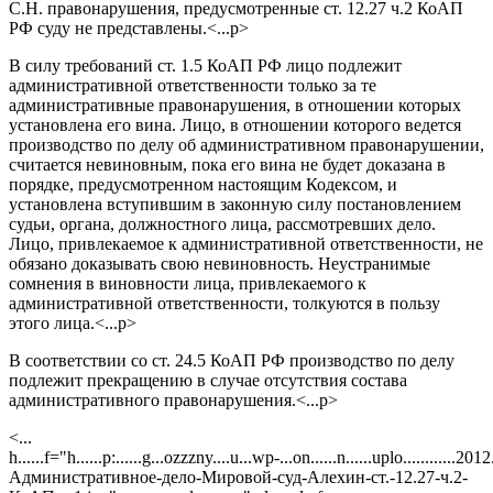
С.Н. правонарушения, предусмотренные ст. 12.27 ч.2 КоАП
РФ суду не представлены.<...p>
В силу требований ст. 1.5 КоАП РФ лицо подлежит
административной ответственности только за те
административные правонарушения, в отношении которых
установлена его вина. Лицо, в отношении которого ведется
производство по делу об административном правонарушении,
считается невиновным, пока его вина не будет доказана в
порядке, предусмотренном настоящим Кодексом, и
установлена вступившим в законную силу постановлением
судьи, органа, должностного лица, рассмотревших дело.
Лицо, привлекаемое к административной ответственности, не
обязано доказывать свою невиновность. Неустранимые
сомнения в виновности лица, привлекаемого к
административной ответственности, толкуются в пользу
этого лица.<...p>
В соответствии со ст. 24.5 КоАП РФ производство по делу
подлежит прекращению в случае отсутствия состава
административного правонарушения.<...p>
<...
h......f="h......p:......g...ozzzny....u...wp-...on......n......uplo............20
Административное-дело-Мировой-суд-Алехин-ст.-12.27-ч.2-