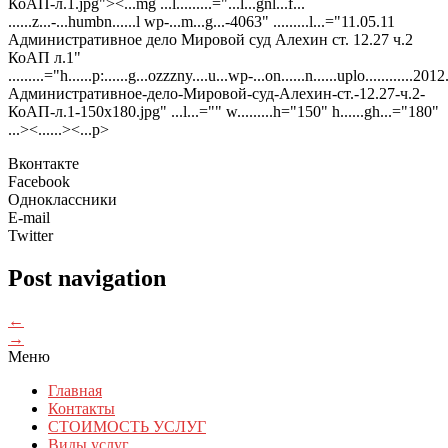
КоАП-л.1.jpg"><...mg ...l.........="...l...gnl...f...
......z...-...humbn......l wp-...m...g...-4063" .........l...="11.05.11
Административное дело Мировой суд Алехин ст. 12.27 ч.2
КоАП л.1"
.........="h......p:......g...ozzzny....u...wp-...on......n......uplo............20
Административное-дело-Мировой-суд-Алехин-ст.-12.27-ч.2-
КоАП-л.1-150x180.jpg" ...l...="" w.........h="150" h......gh...="180"
...><......><...p>
Вконтакте
Facebook
Одноклассники
E-mail
Twitter
Post navigation
←
→
Меню
Главная
Контакты
СТОИМОСТЬ УСЛУГ
Виды услуг