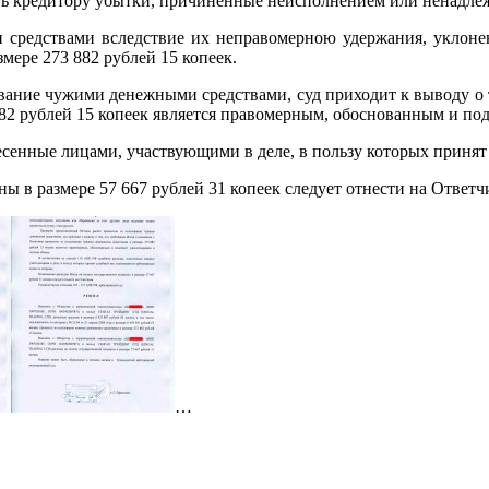
ить кредитору убытки, причиненные неисполнением или ненадле
средствами вследствие их неправомерною удержания, уклонени
мере 273 882 рублей 15 копеек.
вание чужими денежными средствами, суд приходит к выводу о т
82 рублей 15 копеек является правомерным, обоснованным и по
есенные лицами, участвующими в деле, в пользу которых принят
 в размере 57 667 рублей 31 копеек следует отнести на Ответч
…