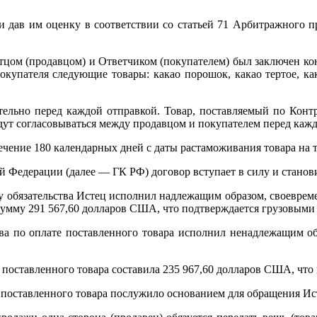
 и дав им оценку в соответствии со статьей 71 Арбитражного
стцом (продавцом) и Ответчиком (покупателем) был заключен ко
 покупателя следующие товары: какао порошок, какао тертое, 
ительно перед каждой отправкой. Товар, поставляемый по Конт
ут согласовываться между продавцом и покупателем перед кажд
 течение 180 календарных дней с даты растаможивания товара на
ой Федерации (далее — ГК РФ) договор вступает в силу и станов
кту обязательства Истец исполнил надлежащим образом, своеврем
ую сумму 291 567,60 долларов США, что подтверждается грузовы
ва по оплате поставленного товара исполнил ненадлежащим об
 поставленного товара составила 235 967,60 долларов США, что п
поставленного товара послужило основанием для обращения Истц