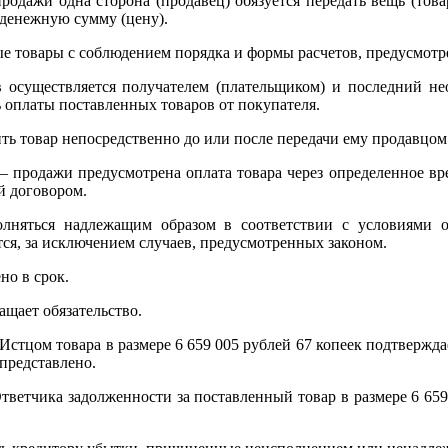
одажи одна сторона (продавец) обязуется передать вещь (товар
 денежную сумму (цену).
ые товары с соблюдением порядка и формы расчетов, предусмот
в осуществляется получателем (плательщиком) и последний нео
 оплаты поставленных товаров от покупателя.
ить товар непосредственно до или после передачи ему продавцом
— продажи предусмотрена оплата товара через определенное вре
й договором.
лняться надлежащим образом в соответствии с условиями об
тся, за исключением случаев, предусмотренных законом.
но в срок.
ащает обязательство.
Истцом товара в размере 6 659 005 рублей 67 копеек подтвержда
представлено.
Ответчика задолженности за поставленный товар в размере 6 65