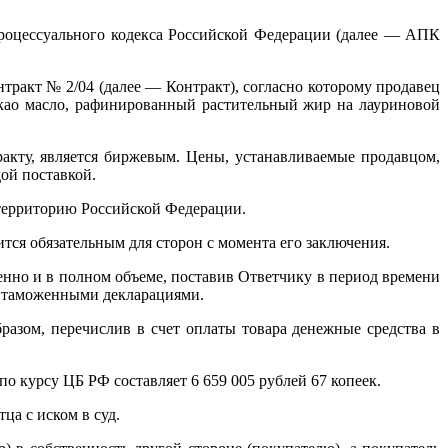
 процессуального кодекса Российской Федерации (далее — АПК
нтракт № 2/04 (далее — Контракт), согласно которому продавец
какао масло, рафинированный растительный жир на лауриновой
ракту, является биржевым. Цены, устанавливаемые продавцом,
ой поставкой.
 территорию Российской Федерации.
ится обязательным для сторон с момента его заключения.
енно и в полном объеме, поставив Ответчику в период времени
ми таможенными декларациями.
разом, перечислив в счет оплаты товара денежные средства в
о курсу ЦБ РФ составляет 6 659 005 рублей 67 копеек.
а с иском в суд.