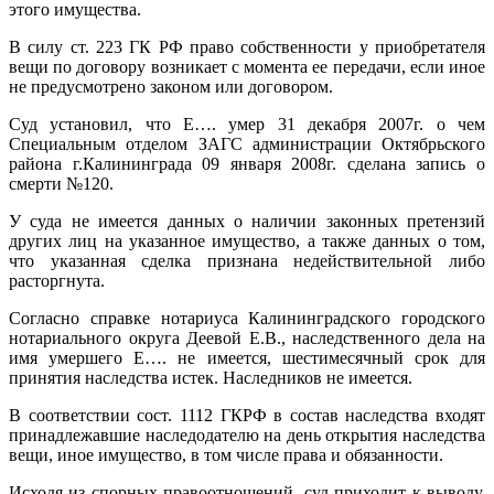
этого имущества.
В силу ст. 223 ГК РФ право собственности у приобретателя
вещи по договору возникает с момента ее передачи, если иное
не предусмотрено законом или договором.
Суд установил, что Е…. умер 31 декабря 2007г. о чем
Специальным отделом ЗАГС администрации Октябрьского
района г.Калининграда 09 января 2008г. сделана запись о
смерти №120.
У суда не имеется данных о наличии законных претензий
других лиц на указанное имущество, а также данных о том,
что указанная сделка признана недействительной либо
расторгнута.
Согласно справке нотариуса Калининградского городского
нотариального округа Деевой Е.В., наследственного дела на
имя умершего Е…. не имеется, шестимесячный срок для
принятия наследства истек. Наследников не имеется.
В соответствии сост. 1112 ГКРФ в состав наследства входят
принадлежавшие наследодателю на день открытия наследства
вещи, иное имущество, в том числе права и обязанности.
Исходя из спорных правоотношений, суд приходит к выводу,