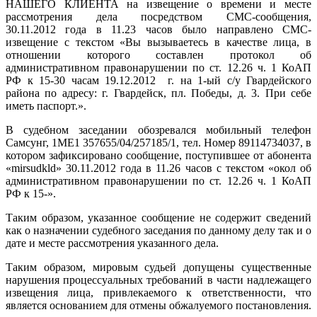
НАШЕГО КЛИЕНТА на извещение о времени и месте
рассмотрения дела посредством СМС-сообщения,
30.11.2012 года в 11.23 часов было направлено СМС-
извещение с текстом «Вы вызываетесь в качестве лица, в
отношении которого составлен протокол об
административном правонарушении по ст. 12.26 ч. 1 КоАП
РФ к 15-30 часам 19.12.2012 г. на 1-ый с/у Гвардейского
района по адресу: г. Гвардейск, пл. Победы, д. 3. При себе
иметь паспорт.».
В судебном заседании обозревался мобильный телефон
Самсунг, 1МЕ1 357655/04/257185/1, тел. Номер 89114734037, в
котором зафиксировано сообщение, поступившее от абонента
«mirsudkld» 30.11.2012 года в 11.26 часов с текстом «окол об
административном правонарушении по ст. 12.26 ч. 1 КоАП
РФ к 15-».
Таким образом, указанное сообщение не содержит сведений
как о назначении судебного заседания по данному делу так и о
дате и месте рассмотрения указанного дела.
Таким образом, мировым судьей допущены существенные
нарушения процессуальных требований в части надлежащего
извещения лица, привлекаемого к ответственности, что
является основанием для отмены обжалуемого постановления.