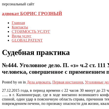
персональный сайт
адвокат БОРИС ГРОЗНЫЙ
Главная
Контакты
СТОИМОСТЬ УСЛУГ
Виды услуг
GLOBALPATENT
Судебная практика
№444. Уголовное дело. П. «з» ч.2 ст. 
человека, совершенное с применение
Posted
by
on
in
Дела адвоката
,
Первая инстанция
,
Уголовные де
27.12.2015 года, в период времени с 22 часов 30 минут до
….. в г. Калининграде, где в ходе внезапно возникшего 
спиной, один удар в поясничную область справа, причинив т
повреждением печени, по признаку опасности для жизни, к