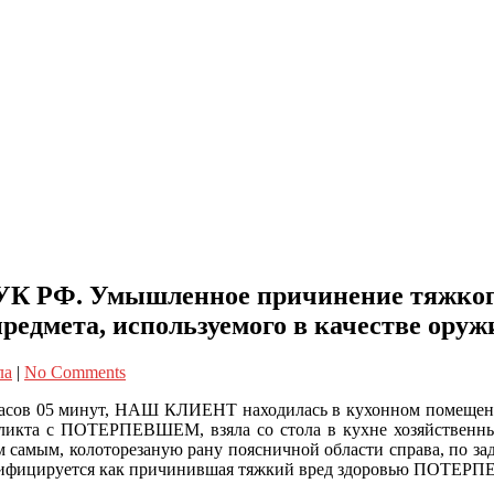
111 УК РФ. Умышленное причинение тяжког
м предмета, используемого в качестве
ла
|
No Comments
 23 часов 05 минут, НАШ КЛИЕНТ находилась в кухонном помеще
конфликта с ПОТЕРПЕВШЕМ, взяла со стола в кухне хозяйств
ем самым, колоторезаную рану поясничной области справа, по
валифицируется как причинившая тяжкий вред здоровью ПОТЕ