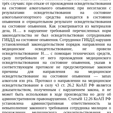
трёх случаях: при отказе от прохождения освидетельствования
на состояние алкогольного опьянения; при несогласии с
результатами освидетельствования на состояние
алкогольногопортного средства находится в состоянии
опьянения и отрицательном результате освидетельствования
на состояние опьянения. Как усматривается из материалов
дела, Н…. в нарушение требований перечисленных норм
законодательства не был освидетельствован сотрудниками
ГИБДД на состояние опьянения. Сотрудники ГИБДД нарушив
установленный законодательством порядок направления на
медицинское освидетельствование, не провели
освидетельствование Н…. с помощью технических средств,
сразу потребовали от него прохождения медицинского
освидетельствования на состояние опьянения, указав в
соответствующем протоколе не предусмотренные законом
причины для направления на медицинское
освидетельствование на состояние опьянения — запах
алкоголя изо рта. Протокол о направлении на медицинское
освидетельствование в силу ч3 ст. 26.2 КоАП РФ является
доказательством, полученным с нарушением закона, и не
может быть использован в ходе производства но делу об
административном правонарушении. Статьёй 12.26 КоАП РФ
установлена административная ответственность за
невыполнение законного требования сотрудника милиции о
прохождении медицинского освидетельствования на