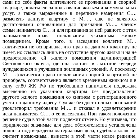
сами по себе факты длительного ее проживания в спорной
квартире, оплаты ею за пользование жильем и коммунальных
услуг, а также выраженные в переписке намерения С….
разменять данную квартиру с М…., еще не являются
достаточными основаниями для признания М….. членом
семьи нанимателя С… и для признания за ней равного с этим
нанимателем права пользования указанным жилым
помещением. Кроме того, в заседании коллегии М…
фактически не оспаривала, что прав на данную квартиру не
имеет, но ссылалась лишь на отсутствие другою жилья и на не
предоставление ей жилого помещения администрацией
Светловского округа, где она состоит в льготной очереди
нуждающихся в улучшении жилищных условий. А поскольку
М…. фактически права пользования спорной квартирой не
приобрела, соответственно является временным жильцом и в
силу ст.80 ЖК РФ по требованию нанимателя подлежала
выселению из указанной квартиры без предоставления
другого жилого помещения со снятием с регистрационного
учета по данному адресу. Суд же без достаточных оснований
удовлетворил требования М…. и отказал в удовлетворении
иска нанимателя С…. о ее выселении. При таком положении
решение суда в этой части подлежит отмене. Но учитывая, что
юридически значимые для дела обстоятельства установлены
полно и подтверждены материалами дела, судебная коллегия
считает возможным.. вынести в этой части новое решение,