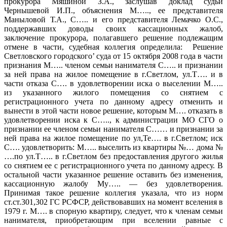
прокурора Мяшиной З.А., заслушав доклад судьи
Чернышевой И.П., объяснения М….., ее представителя
Маныловой Т.А., С….. и его представителя Лемачко О.С.,
поддержавших доводы своих кассационных жалоб,
заключение прокурора, полагавшего решение подлежащим
отмене в части, судебная коллегия определила: Решение
Светловского городского’ суда от 15 октября 2008 года в части
признания М….. членом семьи нанимателя С….. и признании
за ней права на жилое помещение в г.Светлом, ул.Т…. и в
части отказа С…. в удовлетворении иска о выселении М…..
из указанного жилого помещения со снятием с
регистрационного учета по данному адресу отменить и
вынести в этой части новое решение, которым М…. отказать в
удовлетворении иска к С….., к администрации МО СГО о
признании ее членом семьи нанимателя С…… и признании за
ней права на жилое помещение по ул,Те…. в г.Светлом; иск
С…. удовлетворить: М….. выселить из квартиры №… дома №
….по ул.Т….. в г.Светлом без предоставления другого жилья
со снятием ее с регистрационного учета по данному адресу. В
остальной части указанное решение оставить без изменения,
кассационную жалобу Му….. — без удовлетворения.
Принимая такое решение коллегия указала, что из норм
ст.ст.301,302 ГС РСФСР, действовавших на момент вселения в
1979 г. М…. в спорную квартиру, следует, что к членам семьи
нанимателя, приобретающим при вселении равные с