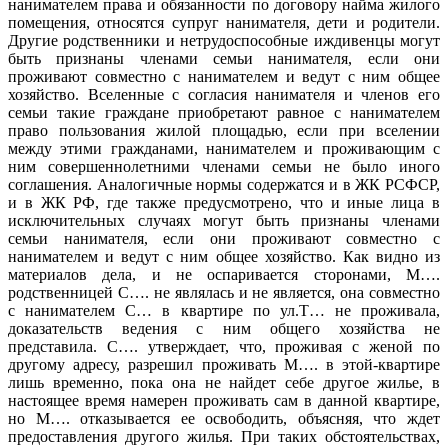
нанимателем права и обязанности по договору найма жилого
помещения, относятся супруг нанимателя, дети и родители.
Другие родственники и нетрудоспособные иждивенцы могут
быть признаны членами семьи нанимателя, если они
проживают совместно с нанимателем и ведут с ним общее
хозяйство. Вселенные с согласия нанимателя и членов его
семьи такие граждане приобретают равное с нанимателем
право пользования жилой площадью, если при вселении
между этими гражданами, нанимателем и проживающим с
ним совершеннолетними членами семьи не было иного
соглашения. Аналогичные нормы содержатся и в ЖК РСФСР,
и в ЖК РФ, где также предусмотрено, что и иные лица в
исключительных случаях могут быть признаны членами
семьи нанимателя, если они проживают совместно с
нанимателем и ведут с ним общее хозяйство. Как видно из
материалов дела, и не оспаривается сторонами, М….
родственницей С…. не являлась и не является, она совместно
с нанимателем С… в квартире по ул.Т… не проживала,
доказательств ведения с ним общего хозяйства не
представила. С…. утверждает, что, проживая с женой по
другому адресу, разрешил проживать М…. в этой-квартире
лишь временно, пока она не найдет себе другое жилье, в
настоящее время намерен проживать сам в данной квартире,
но М…. отказывается ее освободить, объясняя, что ждет
предоставления другого жилья. При таких обстоятельствах,