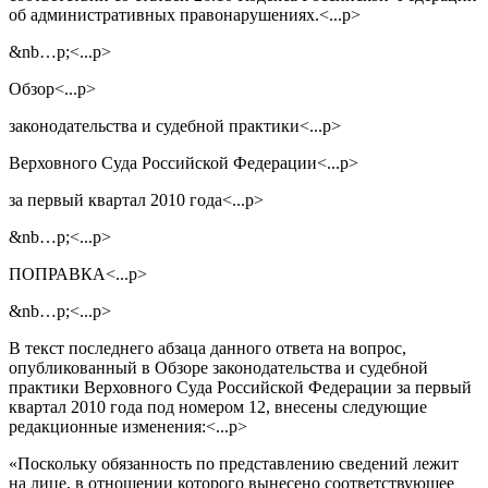
об административных правонарушениях.<...p>
&nb…p;<...p>
Обзор<...p>
законодательства и судебной практики<...p>
Верховного Суда Российской Федерации<...p>
за первый квартал 2010 года<...p>
&nb…p;<...p>
ПОПРАВКА<...p>
&nb…p;<...p>
В текст последнего абзаца данного ответа на вопрос,
опубликованный в Обзоре законодательства и судебной
практики Верховного Суда Российской Федерации за первый
квартал 2010 года под номером 12, внесены следующие
редакционные изменения:<...p>
«Поскольку обязанность по представлению сведений лежит
на лице, в отношении которого вынесено соответствующее