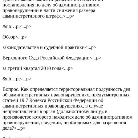
постановления по делу об административном
правонарушении в части снижения размера
административного штрафа.<...p>
&nb…p;<...p>
Обзор<...p>
законодательства и судебной практики<...p>
Верховного Суда Российской Федерации<...p>
за третий квартал 2010 года<...p>
&nb…p;<...p>
Вопрос. Как определяется территориальная подсудность дел
об административных правонарушениях, предусмотренных
статьей 19.7 Кодекса Российской Федерации об
административных правонарушениях, в случае
непредставления в орган (должностному лицу), в
производстве которого находится дело об административном
правонарушении, сведений, необходимых для разрешения
дела?<...p>