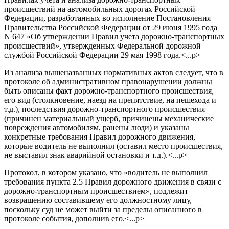
происшествий на автомобильных дорогах Российской
Федерации, разработанных во исполнение Постановления
Правительства Российской Федерации от 29 июня 1995 года
N 647 «Об утверждении Правил учета дорожно-транспортных
происшествий», утвержденных Федеральной дорожной
службой Российской Федерации 29 мая 1998 года.<...p>
Из анализа вышеназванных нормативных актов следует, что в
протоколе об административном правонарушении должны
быть описаны факт дорожно-транспортного происшествия,
его вид (столкновение, наезд на препятствие, на пешехода и
т.д.), последствия дорожно-транспортного происшествия
(причинен материальный ущерб, причинены механические
повреждения автомобилям, ранены люди) и указаны
конкретные требования Правил дорожного движения,
которые водитель не выполнил (оставил место происшествия,
не выставил знак аварийной остановки и т.д.).<...p>
Протокол, в котором указано, что «водитель не выполнил
требования пункта 2.5 Правил дорожного движения в связи с
дорожно-транспортным происшествием», подлежит
возвращению составившему его должностному лицу,
поскольку суд не может выйти за пределы описанного в
протоколе события, дополнив его.<...p>