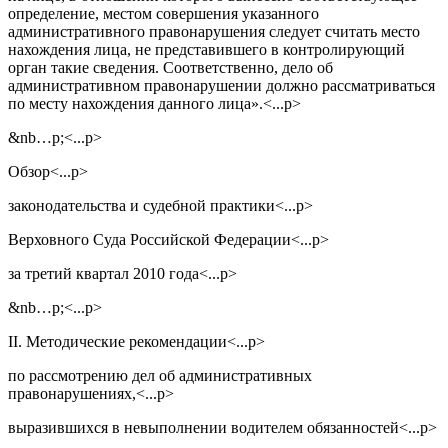
определение, местом совершения указанного
административного правонарушения следует считать место
нахождения лица, не представившего в контролирующий
орган такие сведения. Соответственно, дело об
административном правонарушении должно рассматриваться
по месту нахождения данного лица».<...p>
&nb…p;<...p>
Обзор<...p>
законодательства и судебной практики<...p>
Верховного Суда Российской Федерации<...p>
за третий квартал 2010 года<...p>
&nb…p;<...p>
II. Методические рекомендации<...p>
по рассмотрению дел об административных
правонарушениях,<...p>
выразившихся в невыполнении водителем обязанностей<...p>