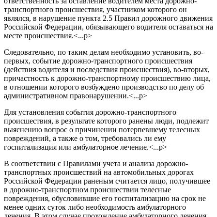
ответственность за оставление водителем места дорожно-
транспортного происшествия, участником которого он
являлся, в нарушение пункта 2.5 Правил дорожного движения
Российской Федерации, обязывающего водителя оставаться на
месте происшествия.<...p>
Следовательно, по таким делам необходимо установить, во-
первых, событие дорожно-транспортного происшествия
(действия водителя и последствия происшествия), во-вторых,
причастность к дорожно-транспортному происшествию лица,
в отношении которого возбуждено производство по делу об
административном правонарушении.<...p>
Для установления события дорожно-транспортного
происшествия, в результате которого ранены люди, подлежит
выяснению вопрос о причинении потерпевшему телесных
повреждений, а также о том, требовались ли ему
госпитализация или амбулаторное лечение.<...p>
В соответствии с Правилами учета и анализа дорожно-
транспортных происшествий на автомобильных дорогах
Российской Федерации раненым считается лицо, получившее
в дорожно-транспортном происшествии телесные
повреждения, обусловившие его госпитализацию на срок не
менее одних суток либо необходимость амбулаторного
лечения. В этом случае прохождение амбулаторного лечения