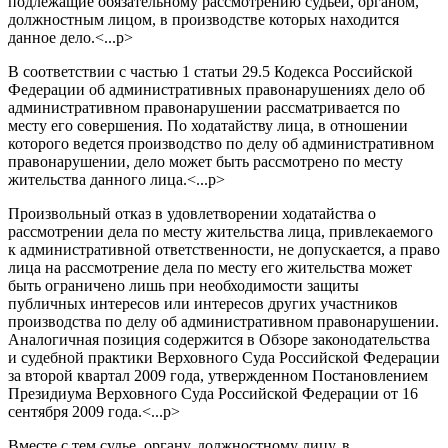
подлежащие обязательному рассмотрению судьей, органом,
должностным лицом, в производстве которых находится
данное дело.<...p>
В соответствии с частью 1 статьи 29.5 Кодекса Российской
Федерации об административных правонарушениях дело об
административном правонарушении рассматривается по
месту его совершения. По ходатайству лица, в отношении
которого ведется производство по делу об административном
правонарушении, дело может быть рассмотрено по месту
жительства данного лица.<...p>
Произвольный отказ в удовлетворении ходатайства о
рассмотрении дела по месту жительства лица, привлекаемого
к административной ответственности, не допускается, а право
лица на рассмотрение дела по месту его жительства может
быть ограничено лишь при необходимости защиты
публичных интересов или интересов других участников
производства по делу об административном правонарушении.
Аналогичная позиция содержится в Обзоре законодательства
и судебной практики Верховного Суда Российской Федерации
за второй квартал 2009 года, утвержденном Постановлением
Президиума Верховного Суда Российской Федерации от 16
сентября 2009 года.<...p>
Вместе с тем судье, органу, должностному лицу, в