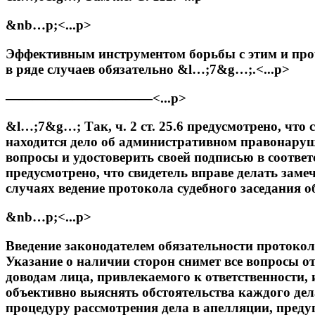
&nb…p;<...p>
Эффективным инструментом борьбы с этим и прочи
в ряде случаев обязательно &l…;7&g…;.<...p>
———————————<...p>
&l…;7&g…; Так, ч. 2 ст. 25.6 предусмотрено, что 
находится дело об административном правонаруше
вопросы и удостоверить своей подписью в соответ
предусмотрено, что свидетель вправе делать заме
случаях ведение протокола судебного заседания об
&nb…p;<...p>
Введение законодателем обязательности протокол
Указание о наличии сторон снимет все вопросы о
доводам лица, привлекаемого к ответственности,
объективно выяснять обстоятельства каждого де
процедуру рассмотрения дела в апелляции, преду