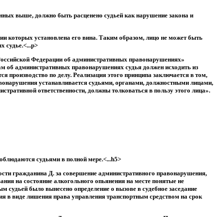
занных выше, должно быть расценено судьей как нарушение закона и
ии которых установлена его вина. Таким образом, лицо не может быть
 судье.<...p>
а Российской Федерации об административных правонарушениях»
ам об административных правонарушениях судья должен исходить из
я производство по делу. Реализация этого принципа заключается в том,
равонарушения устанавливается судьями, органами, должностными лицами,
тративной ответственности, должны толковаться в пользу этого лица».
облюдаются судьями в полной мере.<...h5>
ности гражданина Д. за совершение административного правонарушения,
ования на состояние алкогольного опьянения на месте понятые не
ым судьей было вынесено определение о вызове в судебное заседание
ания в виде лишения права управления транспортным средством на срок