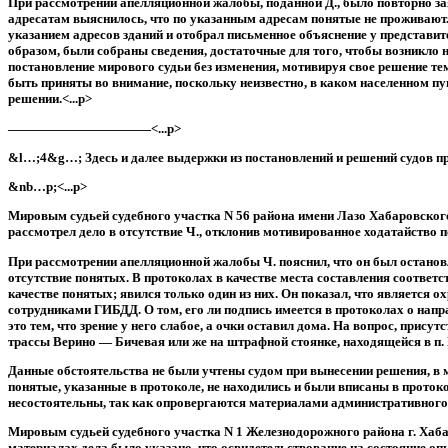
При рассмотрении апелляционной жалобы, поданной Д., было повторно зая
адресатам выяснилось, что по указанным адресам понятые не проживают. К
указанием адресов зданий и отобрал письменное объяснение у представите
образом, были собраны сведения, достаточные для того, чтобы возникло 
постановление мирового судьи без изменения, мотивируя свое решение тем
быть приняты во внимание, поскольку неизвестно, в каком населенном п
решении.<...p>
———————————<...p>
&l…;4&g…; Здесь и далее выдержки из постановлений и решений судов прив
&nb…p;<...p>
Мировым судьей судебного участка N 56 района имени Лазо Хабаровского
рассмотрел дело в отсутствие Ч., отклонив мотивированное ходатайство п
При рассмотрении апелляционной жалобы Ч. пояснил, что он был останов
отсутствие понятых. В протоколах в качестве места составления соответ
качестве понятых; явился только один из них. Он показал, что является
сотрудниками ГИБДД. О том, его ли подпись имеется в протоколах о напр
это тем, что зрение у него слабое, а очки оставил дома. На вопрос, прис
трассы Верино — Бичевая или же на штрафной стоянке, находящейся в п. П
Данные обстоятельства не были учтены судом при вынесении решения, в м
понятые, указанные в протоколе, не находились и были вписаны в прото
несостоятельны, так как опровергаются материалами административного д
Мировым судьей судебного участка N 1 Железнодорожного района г. Хабар
материалах дела было указано, что освидетельствование на состояние оп