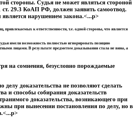
этой стороны. Судья не может являться стороной
1 ст. 29.3 КоАП РФ, должен заявить самоотвод.
 является нарушением закона.<...p>
, привлекаемых к ответственности, т.е. одной стороны, что является
я судьи имели возможность полностью игнорировать позицию
ными лицами. В результате предметом доказывания стала не вина, а
тря на сомнения, безусловно порождаемые
о делу доказательства не позволяют сделать
ва и способы собирания доказательств
транимого доказательства, возникающего при
ажны при вынесении постановления по делу, но в
.<...p>