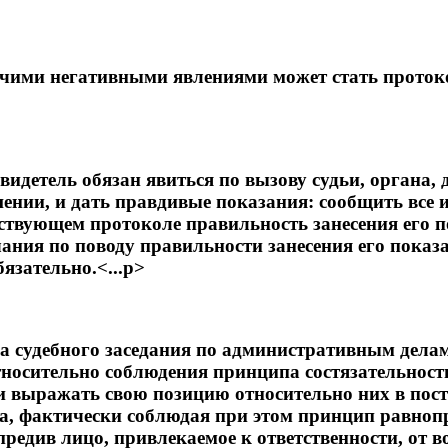
ми негативными явлениями может стать протокол 
свидетель обязан явиться по вызову судьи, органа
нии, и дать правдивые показания: сообщить все из
ствующем протоколе правильность занесения его по
чания по поводу правильности занесения его пока
язательно.<...p>
а судебного заседания по административным делам
тносительно соблюдения принципа состязательност
 и выражать свою позицию относительно них в пост
ла, фактически соблюдая при этом принцип равноп
предив лицо, привлекаемое к ответственности, от 