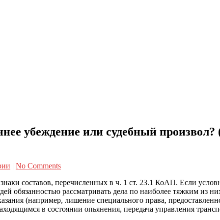
еннее убеждение или судебный произвол?
рии
|
No Comments
наки составов, перечисленных в ч. 1 ст. 23.1 КоАП. Если усло
ей обязанностью рассматривать дела по наиболее тяжким из них.
зания (например, лишение специального права, предоставленног
ходящимся в состоянии опьянения, передача управления трансп