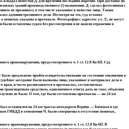
о и выдал повестки Д. для вручения последним нарочно. При доставке их
ежилых зданий производственного (!) назначения. Д. сделал фотоснимки с
икто не проживает, в том числе указанное в повестке лицо. Таким
алах административного дела. Несмотря на это, суд оставил
о понятых указаны в протоколе. Фотографии с адресом: ул. Л., не могут
и были оставлены судом без рассмотрения и не нашли отражения в
ого правонарушения, предусмотренного ч. 1 ст. 12.8 КоАП. Суд
 было предложено пройти освидетельствование на состояние опьянения в
судебное заседание были вызваны лица, указанные в материалах дела в
го края, и часто расписывается в протоколах, составляемых
ия транспортным средством, однозначного ответа дать не смог, объясняя
 получено не было. О том, где были составлены протоколы — на 24 км
 был остановлен на 24 км трассы автодороги Верино — Бичевая и где
ников ГИБДД в отношении Ч. были совершены в отсутствие понятых,
ного правонарушения, предусмотренного ч. 1 ст. 12.8 КоАП. В
едены в присутствии одного понятого (в протоколах был указан один