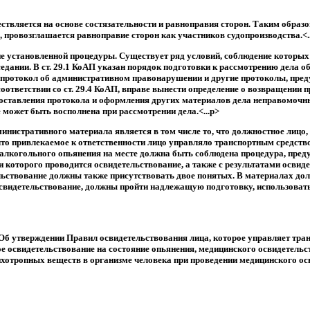
ествляется на основе состязательности и равноправия сторон. Таким образ
х, провозглашается равноправие сторон как участников судопроизводства.<.
е установленной процедуры. Существует ряд условий, соблюдение которых
дании. В ст. 29.1 КоАП указан порядок подготовки к рассмотрению дела о
ы протокол об административном правонарушении и другие протоколы, пр
в соответствии со ст. 29.4 КоАП, вправе вынести определение о возвращен
е составления протокола и оформления других материалов дела неправомоч
может быть восполнена при рассмотрении дела.<...p>
министративного материала является в том числе то, что должностное лиц
что привлекаемое к ответственности лицо управляло транспортным средст
 алкогольного опьянения на месте должна быть соблюдена процедура, пре
 которого проводится освидетельствование, а также с результатами освиде
ельствование должны также присутствовать двое понятых. В материалах до
идетельствование, должны пройти надлежащую подготовку, использовать о
б утверждении Правил освидетельствования лица, которое управляет тран
е освидетельствование на состояние опьянения, медицинского освидетельс
ихотропных веществ в организме человека при проведении медицинского ос