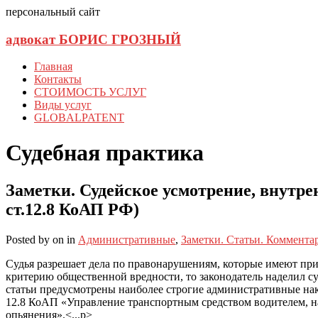
персональный сайт
адвокат БОРИС ГРОЗНЫЙ
Главная
Контакты
СТОИМОСТЬ УСЛУГ
Виды услуг
GLOBALPATENT
Судебная практика
Заметки. Судейское усмотрение, внутр
ст.12.8 КоАП РФ)
Posted
by
on
in
Административные
,
Заметки. Статьи. Коммента
Судья разрешает дела по правонарушениям, которые имеют приз
критерию общественной вредности, то законодатель наделил суд
статьи предусмотрены наиболее строгие административные нака
12.8 КоАП «Управление транспортным средством водителем, на
опьянения».<...p>