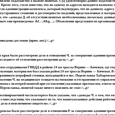
влено ходатайство о вызове понятых. Суд удовлетворил данное ходатайств
роме того, стало известно, что по одному из адресов находится комплекс н
ля администрации комплекса, который подтвердил, что по данному адресу н
неустранимое сомнение в достоверности сведений, представленных в матери
, что «доводы Д. об отсутствии понятых необоснованны, поскольку данные 
ункте они произведены» &l…;4&g…;. Объяснения представителя организаци
едены дословно (прим. авт.).<...p>
 края было рассмотрено дело в отношении Ч. за совершение административн
оследнего об отложении рассмотрении дела.<...p>
лен сотрудниками ГИБДД в районе 24 км трассы Верино — Бичевая, где ему
ствующих материалов был указан район 24 км трассы Верино — Бичевая. В 
 охранником штрафной стоянки, находящейся в пос. Переяславка Хабаровско
авлении Ч. на медицинское освидетельствование и отстранении от управлен
утствовал ли второй понятой при составлении указанных протоколов, ответа
ереяславка, понятой также ничего пояснить не смог.<...p>
отивировочной части которого было указано, что «доводы Ч. о том, что он
кол впоследствии, что указывает на то, что вышеуказанные действия работ
ела и пояснениями свидетеля».<...p>
овска было рассмотрено дело в отношении Р. за совершение административ
ьянения и отстранение от управления транспортным средством были произв