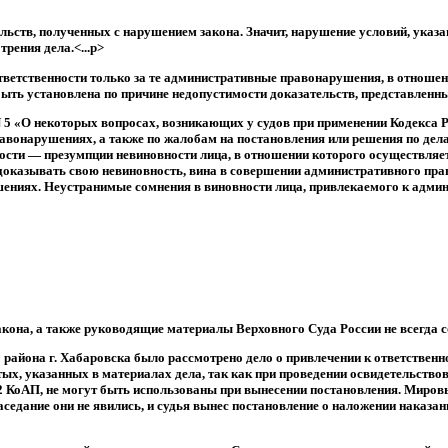
ательств, полученных с нарушением закона. Значит, нарушение условий, ука
рения дела.<...p>
тветственности только за те административные правонарушения, в отношен
быть установлена по причине недопустимости доказательств, представленных
. N 5 «О некоторых вопросах, возникающих у судов при применении Кодекс
авонарушениях, а также по жалобам на постановления или решения по дел
ости — презумпции невиновности лица, в отношении которого осуществляетс
о доказывать свою невиновность, вина в совершении административного п
иях. Неустранимые сомнения в виновности лица, привлекаемого к админис
закона, а также руководящие материалы Верховного Суда России не всегда с
о района г. Хабаровска было рассмотрено дело о привлечении к ответствен
нятых, указанных в материалах дела, так как при проведении освидетельств
26.2 КоАП, не могут быть использованы при вынесении постановления. Миров
заседание они не явились, и судья вынес постановление о наложении наказ