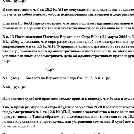
&nb…p;<...p>
В соответствии с ч. 3 ст. 26.2 КоАП не допускается использование доказ
повлечь за собой невозможность использования материалов в ходе рассмот
Статьей 1.5 КоАП предусмотрено, что лицо подлежит административной о
привлечено к административной ответственности, если его вина не могла 
В п. 13 Постановления Пленума Верховного Суда РФ от 24 марта 2005 г
&l…;3&g…; сказано, что «при рассмотрении дел об административных пр
закрепленного в ст. 1.5 КоАП РФ принципа административной ответственн
что лицо, привлекаемое к административной ответственности, не обязан
уполномоченными рассматривать дела об административных правонарушен
<...p>
———————————<...p>
&l…;3&g…; Бюллетень Верховного Суда РФ. 2005. N 6.<...p>
&nb…p;<...p>
При анализе судебной практики можно прийти к выводу, что буква и дух 
Так, к примеру, мировым судьей судебного участка N 20 Краснофлотског
предусмотренного ч. 1 ст. 12.8 КоАП. Д. заявил ходатайство о вызове по
присутствовали. Таким образом, доказательства, в соответствии со ст. 
понятых, указанных в протоколах, для устранения сомнения. В судебное 
полтора года.<...p>