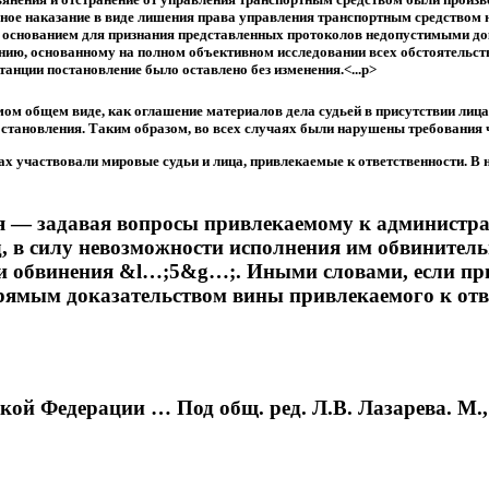
ное наказание в виде лишения права управления транспортным средством н
ся основанием для признания представленных протоколов недопустимыми до
ию, основанному на полном объективном исследовании всех обстоятельств 
анции постановление было оставлено без изменения.<...p>
мом общем виде, как оглашение материалов дела судьей в присутствии лица
ановления. Таким образом, во всех случаях были нарушены требования ч. 3 ст
ах участвовали мировые судьи и лица, привлекаемые к ответственности. В 
 — задавая вопросы привлекаемому к администрат
суд, в силу невозможности исполнения им обвинител
и обвинения &l…;5&g…;. Иными словами, если при
рямым доказательством вины привлекаемого к ответ
 Федерации … Под общ. ред. Л.В. Лазарева. М., 20