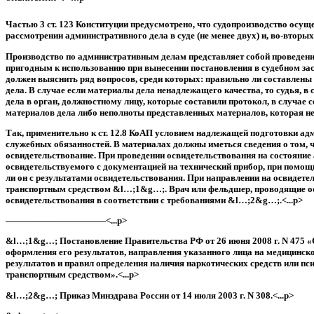
Частью 3 ст. 123 Конституции предусмотрено, что судопроизводство осущ
рассмотрении административного дела в суде (не менее двух) и, во-вторы
Производство по административным делам представляет собой проведени
пригодным к использованию при вынесении постановления в судебном засе
должен выяснить ряд вопросов, среди которых: правильно ли составлен
дела. В случае если материалы дела ненадлежащего качества, то судья, 
дела в орган, должностному лицу, которые составили протокол, в случа
материалов дела либо неполноты представленных материалов, которая не 
Так, применительно к ст. 12.8 КоАП условием надлежащей подготовки ад
служебных обязанностей. В материалах должны иметься сведения о том, 
освидетельствование. При проведении освидетельствования на состояние
освидетельствуемого с документацией на технический прибор, при помощи
ли он с результатами освидетельствования. При направлении на освидет
транспортным средством &l…;1&g…;. Врач или фельдшер, проводящие осв
освидетельствования в соответствии с требованиями &l…;2&g…;.<...p>
———————————<...p>
&l…;1&g…; Постановление Правительства РФ от 26 июня 2008 г. N 475 «О
оформления его результатов, направления указанного лица на медицинско
результатов и правил определения наличия наркотических средств или пс
транспортным средством».<...p>
&l…;2&g…; Приказ Минздрава России от 14 июля 2003 г. N 308.<...p>