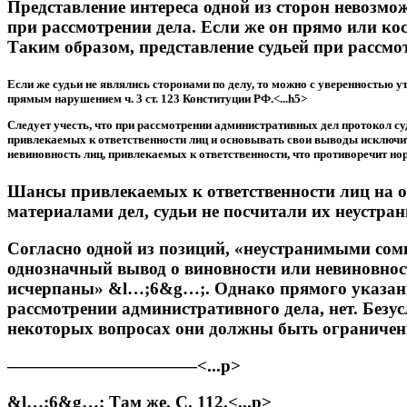
Представление интереса одной из сторон невозмож
при рассмотрении дела. Если же он прямо или косв
Таким образом, представление судьей при рассмо
Если же судьи не являлись сторонами по делу, то можно с уверенностью у
прямым нарушением ч. 3 ст. 123 Конституции РФ.<...h5>
Следует учесть, что при рассмотрении административных дел протокол с
привлекаемых к ответственности лиц и основывать свои выводы исключит
невиновность лиц, привлекаемых к ответственности, что противоречит норм
Шансы привлекаемых к ответственности лиц на о
материалами дел, судьи не посчитали их неустра
Согласно одной из позиций, «неустранимыми сомн
однозначный вывод о виновности или невиновност
исчерпаны» &l…;6&g…;. Однако прямого указания
рассмотрении административного дела, нет. Безус
некоторых вопросах они должны быть ограничены.
———————————<...p>
&l…;6&g…; Там же. С. 112.<...p>