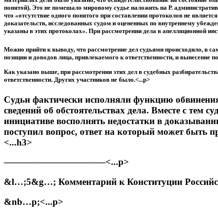
понятой). Это не помешало мировому судье наложить на Р. административ
что «отсутствие одного понятого при составлении протоколов не являет
доказательств, исследованных судом и оцененных по внутреннему убежден
указаны в этих протоколах». При рассмотрении дела в апелляционной инст
Можно прийти к выводу, что рассмотрение дел судьями происходило, в са
позиции и доводов лица, привлекаемого к ответственности, и вынесение пост
Как указано выше, при рассмотрении этих дел в судебных разбирательств
ответственности. Других участников не было.<...p>
Судьи фактически исполняли функцию обвинения
сведений об обстоятельствах дела. Вместе с тем 
инициативе восполнять недостатки в доказывани
поступил вопрос, ответ на который может быть п
<...h3>
———————————<...p>
&l…;5&g…; Комментарий к Конституции Российской
&nb…p;<...p>