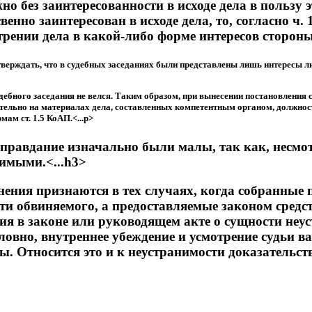
но без заинтересованности в исходе дела в пользу 
енно заинтересован в исходе дела, то, согласно ч. 
трении дела в какой-либо форме интересов стороны
тверждать, что в судебных заседаниях были представлены лишь интересы лиц
удебного заседания не велся. Таким образом, при вынесении постановлени
ельно на материалах дела, составленных компетентным органом, должност
ам ст. 1.5 КоАП.<...p>
правдание изначально были малы, так как, несмо
нимыми.<...h3>
ения признаются в тех случаях, когда собранные п
и обвиняемого, а предоставляемые законом средст
 в законе или руководящем акте о сущности неус
ловно, внутреннее убеждение и усмотрение судьи в
 Относится это и к неустранимости доказательств