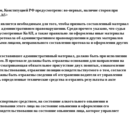
ом, Конституцией РФ предусмотрено: во-первых, наличие сторон при
..h5>
 является необходимым для того, чтобы признать составленный материал
б административном правонарушении. Среди прочего указано, что судья
едусмотренные КоАП, а также правильно ли оформлены иные материалы
ии протокола об административном правонарушении и других материалов
ными лицами, неправильного составления протокола и оформления других
о, составившее административный материал, должно быть при исполнении
вом. В протоколе должны быть отражены основания для направления на
дусматривающая обязательное присутствие двух понятых, ознакомление
тельствования, отражение позиции освидетельствуемого о том, согласен
лжны быть отражены сведения об отстранении водителя от управления
пределенные технические средства и отразить результаты в акте
спортным средством, на состояние алкогольного опьянения и
твования этого лица на состояние опьянения и оформления его
видетельствования на состояние опьянения лица, которое управляет