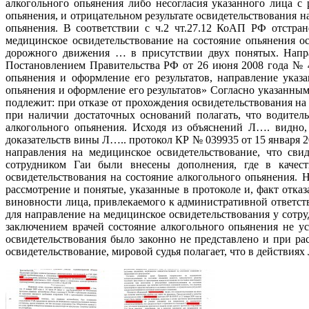
алкогольного опьянения либо несогласия указанного лица с 
опьянения, и отрицательном результате освидетельствования 
опьянения. В соответствии с ч.2 чт.27.12 КоАП РФ отстран
медицинское освидетельствование на состояние опьянения о
дорожного движения … в присутствии двух понятых. Направ
Постановлением Правительства РФ от 26 июня 2008 года № 4
опьянения и оформление его результатов, направление указ
опьянения и оформление его результатов» Согласно указанны
подлежит: при отказе от прохождения освидетельствования на 
при наличии достаточных оснований полагать, что водитель
алкогольного опьянения. Исходя из объяснений Л…. видно,
доказательств вины Л….. протокол КР № 039935 от 15 января 
направления на медицинское освидетельствование, что сви
сотрудником Гаи были внесены дополнения, где в качеств
освидетельствования на состояние алкогольного опьянения. 
рассмотрение и понятые, указанные в протоколе и, факт отка
виновности лица, привлекаемого к административной ответств
для направление на медицинское освидетельствования у сотру
заключением врачей состояние алкогольного опьянения не у
освидетельствования было законно не представлено и при р
освидетельствование, мировой судья полагает, что в действия