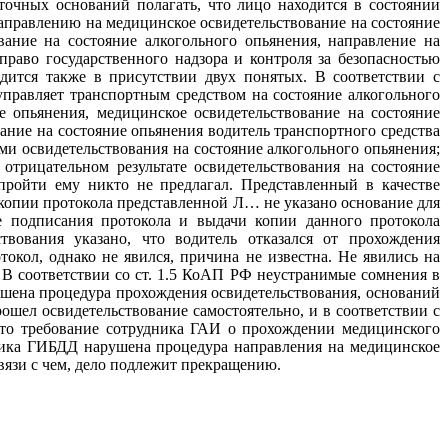
аточных оснований полагать, что лицо находится в состоянии
направлению на медицинское освидетельствование на состояние
вание на состояние алкогольного опьянения, направление на
раво государственного надзора и контроля за безопасностью
ится также в присутствии двух понятых. В соответствии с
правляет транспортным средством на состояние алкогольного
е опьянения, медицинское освидетельствование на состояние
ние на состояние опьянения водитель транспортного средства
ами освидетельствования на состояние алкогольного опьянения;
отрицательном результате освидетельствования на состояние
пройти ему никто не предлагал. Представленный в качестве
 копии протокола представленной Л… не указано основание для
ле подписания протокола и выдачи копии данного протокола
твования указано, что водитель отказался от прохождения
окол, однако не явился, причина не известна. Не явились на
. В соответствии со ст. 1.5 КоАП РФ неустранимые сомнения в
рушена процедура прохождения освидетельствования, оснований
ошел освидетельствование самостоятельно, и в соответствии с
 что требование сотрудника ГАИ о прохождении медицинского
дника ГИБДД нарушена процедура направления на медицинское
вязи с чем, дело подлежит прекращению.