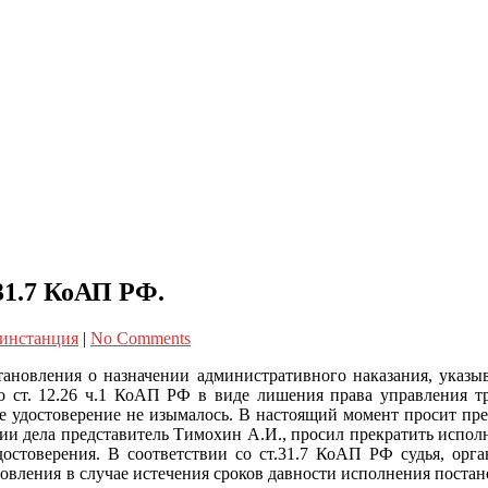
31.7 КоАП РФ.
 инстанция
|
No Comments
ановления о назначении административного наказания, указыва
по ст. 12.26 ч.1 КоАП РФ в виде лишения права управления т
е удостоверение не изымалось. В настоящий момент просит пре
нии дела представитель Тимохин А.И., просил прекратить испол
удостоверения. В соответствии со ст.31.7 КоАП РФ судья, орг
вления в случае истечения сроков давности исполнения постано