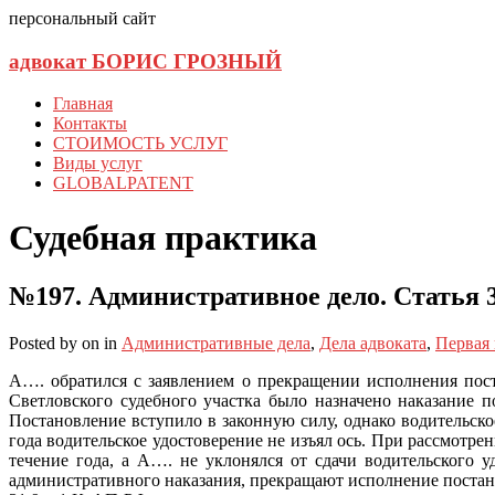
персональный сайт
адвокат БОРИС ГРОЗНЫЙ
Главная
Контакты
СТОИМОСТЬ УСЛУГ
Виды услуг
GLOBALPATENT
Судебная практика
№197. Административное дело. Статья 
Posted
by
on
in
Административные дела
,
Дела адвоката
,
Первая
А…. обратился с заявлением о прекращении исполнения пост
Светловского судебного участка было назначено наказание 
Постановление вступило в законную силу, однако водительско
года водительское удостоверение не изъял ось. При рассмотре
течение года, а А…. не уклонялся от сдачи водительского 
административного наказания, прекращают исполнение постано