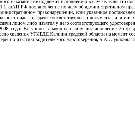
ого наказания не подлежит исполнению в случае, если это пос
т.31.1 коАП РФ постановление по делу об административном пра
дминистративном правонарушении, если указанное постановлен
ального права от сдачи соответствующего документа, или иных
 сдачи лицом либо изъятия у него соответствующего удостовере
008 года. Вступило в законную силу постановление 26 февр
гласно сведения УГИБДД Калининградской области на момент сос
еры по изъятию водительского удостоверения, а А… уклонялся о