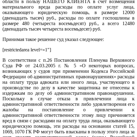
области в пользу НАШЕГО КЛИЕНТА в счет возмещения
материального вреда расходы по оплате услуг лица,
оказывающего юридическую помощь, в размере 12000
(двенадцать тысяч) руб., расходы по оплате госпошлины в
размере 480 (четыреста восемьдесят) руб., а всего 12480
(двенадцать тысяч четыреста восемьдесят) руб.
Принимая такое решение суд указал следующее:
[restrictedarea level=»1″]
В соответствии с п.26 Постановления Пленума Верховного
Суда РФ от 24.03.2005 г. № 5 «О некоторых вопросах,
возникающих у судов при применении Кодекса Российской
Федерации об административных правонарушениях» расходы
на оплату труда адвоката или иного лица, участвующего в
производстве по делу в качестве защитника не отнесены к
издержкам по делу об административном правонарушении.
Поскольку в случае отказа в привлечении лица к
административной ответственности либо удовлетворения его
жалобы на постановление о привлечении к
административной ответственности этому лицу причиняется
вред в связи с расходами на оплату труда лица, оказывающего
юридическую помощь, эти расходы на основании статей 15,
1069, 1070 ГК РФ могут быть взысканы в пользу этого лица за