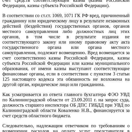
счет средств соответствующей казны (казны Российской
Федерации, казны субъекта Российской Федерации).
В соответствии со ст.ст. 1069, 1071 ГК РФ вред, причиненный
гражданину или юридическому лицу в результате незаконных
действий (бездействия) государственных органов, органов
местного самоуправления либо должностных лиц этих
органов, в том числе в результате издания не
соответствующего закону или иному правовому акту акта
государственного органа или органа местного
самоуправления, подлежит возмещению. Вред возмещается за
счет соответственно казны Российской Федерации, казны
субъекта Российской Федерации или казны муниципального
образования, от имени казны выступают соответствующие
финансовые органы, если в соответствии с пунктом 3 статьи
125 настоящего кодекса эта обязанность не возложена на
другой орган, юридическое лицо или гражданина.
Как усматривается из ответа главного бухгалтера ФЭО УВД
по Калининградской области от 23.09.2011 г. на запрос суда,
должность старшего инспектора ОБ ДПС ГИБДД при УВД по
Калининградской области Коваленко Н.В., финансируется за
счет средств областного бюджета.
Следовательно, надлежащим ответчиком по требованиям о
возмещении расходов на оплату услуг представителя в