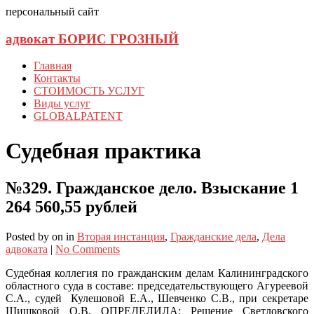
персональный сайт
адвокат БОРИС ГРОЗНЫЙ
Главная
Контакты
СТОИМОСТЬ УСЛУГ
Виды услуг
GLOBALPATENT
Судебная практика
№329. Гражданское дело. Взыскание 1
264 560,55 рублей
Posted
by
on
in
Вторая инстанция
,
Гражданские дела
,
Дела
адвоката
|
No Comments
Судебная коллегия по гражданским делам Калининградского
областного суда в составе: председательствующего Агуреевой
С.А., судей Кулешовой Е.А., Шевченко С.В., при секретаре
Шишковой О.В. ОПРЕДЕЛИЛА: Решение Светловского