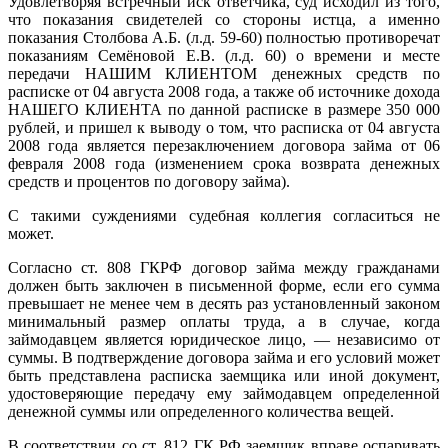
Удовлетворяя встречный иск ответчика, суд исходил из того,
что показания свидетелей со стороны истца, а именно
показания Столбова А.Б. (л.д. 59-60) полностью противоречат
показаниям Семёновой Е.В. (л.д. 60) о времени и месте
передачи НАШИМ КЛИЕНТОМ денежных средств по
расписке от 04 августа 2008 года, а также об источнике дохода
НАШЕГО КЛИЕНТА по данной расписке в размере 350 000
рублей, и пришел к выводу о том, что расписка от 04 августа
2008 года является перезаключением договора займа от 06
февраля 2008 года (изменением срока возврата денежных
средств и процентов по договору займа).
С такими суждениями судебная коллегия согласиться не
может.
Согласно ст. 808 ГКРФ договор займа между гражданами
должен быть заключен в письменной форме, если его сумма
превышает не менее чем в десять раз установленный законом
минимальный размер оплаты труда, а в случае, когда
займодавцем является юридическое лицо, — независимо от
суммы. В подтверждение договора займа и его условий может
быть представлена расписка заемщика или иной документ,
удостоверяющие передачу ему займодавцем определенной
денежной суммы или определенного количества вещей.
В соответствии со ст. 812 ГК РФ заемщик вправе оспаривать