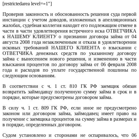
[restrictedarea level=»1″]
Проверив законность и обоснованность решения суда первой
инстанции с учетом доводов, изложенных в апелляционных
жалобах, судебная коллегия находит его подлежащим отмене в
части в части удовлетворения встречного иска ОТВЕТЧИКА
к НАШЕМУ КЛИЕНТУ о признании договора займа от 04
августа 2008 года незаключенным и отказа в удовлетворении
исковых требований НАШЕГО КЛИЕНТА о взыскании с
ОТВЕТЧИКА денежных средств по указанному договору
займа с вынесением нового решения, и изменению в части
взыскания процентов по договору займа от 06 февраля 2008
года и расходов по уплате государственной пошлины по
следующим основаниям.
В соответствии с ч. 1 ст. 810 ГК РФ заемщик обязан
возвратить займодавцу полученную сумму займа в срок и в
порядке, которые предусмотрены договором займа.
В силу ч. 1 ст. 809 ГК РФ, если иное не предусмотрено
законом или договором займа, займодавец имеет право на
получение с заемщика процентов на сумму займа в размерах и
в порядке, определенных договором.
Судом установлено и сторонами не оспаривалось, что 06