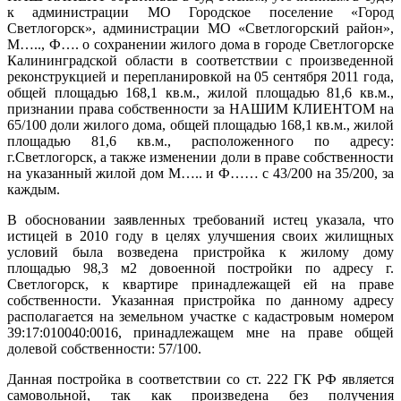
к администрации МО Городское поселение «Город
Светлогорск», администрации МО «Светлогорский район»,
М….., Ф…. о сохранении жилого дома в городе Светлогорске
Калининградской области в соответствии с произведенной
реконструкцией и перепланировкой на 05 сентября 2011 года,
общей площадью 168,1 кв.м., жилой площадью 81,6 кв.м.,
признании права собственности за НАШИМ КЛИЕНТОМ на
65/100 доли жилого дома, общей площадью 168,1 кв.м., жилой
площадью 81,6 кв.м., расположенного по адресу:
г.Светлогорск, а также изменении доли в праве собственности
на указанный жилой дом М….. и Ф…… с 43/200 на 35/200, за
каждым.
В обосновании заявленных требований истец указала, что
истицей в 2010 году в целях улучшения своих жилищных
условий была возведена пристройка к жилому дому
площадью 98,3 м2 довоенной постройки по адресу г.
Светлогорск, к квартире принадлежащей ей на праве
собственности. Указанная пристройка по данному адресу
располагается на земельном участке с кадастровым номером
39:17:010040:0016, принадлежащем мне на праве общей
долевой собственности: 57/100.
Данная постройка в соответствии со ст. 222 ГК РФ является
самовольной, так как произведена без получения