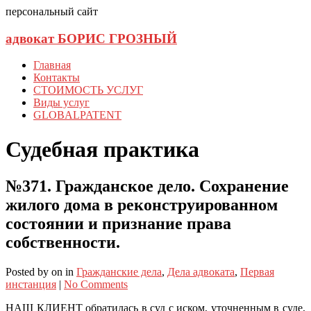
персональный сайт
адвокат БОРИС ГРОЗНЫЙ
Главная
Контакты
СТОИМОСТЬ УСЛУГ
Виды услуг
GLOBALPATENT
Судебная практика
№371. Гражданское дело. Сохранение
жилого дома в реконструированном
состоянии и признание права
собственности.
Posted
by
on
in
Гражданские дела
,
Дела адвоката
,
Первая
инстанция
|
No Comments
НАШ КЛИЕНТ обратилась в суд с иском, уточненным в суде,