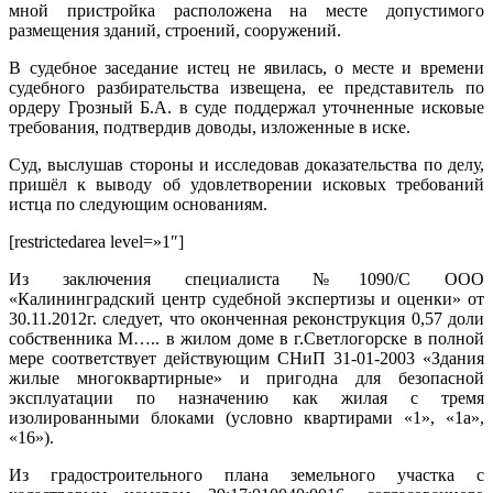
мной пристройка расположена на месте допустимого
размещения зданий, строений, сооружений.
В судебное заседание истец не явилась, о месте и времени
судебного разбирательства извещена, ее представитель по
ордеру Грозный Б.А. в суде поддержал уточненные исковые
требования, подтвердив доводы, изложенные в иске.
Суд, выслушав стороны и исследовав доказательства по делу,
пришёл к выводу об удовлетворении исковых требований
истца по следующим основаниям.
[restrictedarea level=»1″]
Из заключения специалиста №1090/С ООО
«Калининградский центр судебной экспертизы и оценки» от
30.11.2012г. следует, что оконченная реконструкция 0,57 доли
собственника М….. в жилом доме в г.Светлогорске в полной
мере соответствует действующим СНиП 31-01-2003 «Здания
жилые многоквартирные» и пригодна для безопасной
эксплуатации по назначению как жилая с тремя
изолированными блоками (условно квартирами «1», «1а»,
«16»).
Из градостроительного плана земельного участка с