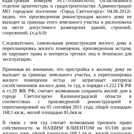
кадастровым номером 39:17:010040:0016, согласованного
отделом архитектуры и градостроительства Администрации
МО городское поселение «Город Светлогорск» 04.06.2012г.
видно, что произведенная реконструкция жилого дома не
выходит за границы этого земельного участка и расположена
на месте допустимого размещения зданий, строений,
сооружений, (л.д.6-9)
Следовательно, самовольная реконструкция жилого дома и
перепланировка жилого помещения, произведенная истцом,
не нарушает права и интересы третьих лиц и безопасно для
эксплуатации.
Принимая во внимание, что пристройка к жилому дому не
выходит за границы земельного участка, а перепланировка
жилого помещения истца не затрагивает интересы
сособственников жилого дома, то суд, в порядке ст.222 ГК РФ
и ст.29 ЖК РФ, считает возможным сохранить жилой дом в
городе Светлогорске Калининградской области в
соответствии с произведенной реконструкцией и
перепланировкой на 05 сентября 2011 года, общей площадью
168,1 кв.м., жилой площадью 81,6кв.м.
В связи с чем суд считает возможным признать право
собственности за НАШИМ КЛИЕНТОМ на 65/100 доли
жилого дома, общей площадью 168,1 кв.м., жилой площадью