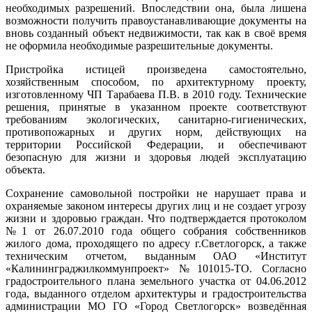
необходимых разрешений. Впоследствии она, была лишена
возможности получить правоустанавливающие документы на
вновь созданный объект недвижимости, так как в своё время
не оформила необходимые разрешительные документы.
Пристройка истицей произведена самостоятельно,
хозяйственным способом, по архитектурному проекту,
изготовленному ЧП Тарабаева П.В. в 2010 году. Технические
решения, принятые в указанном проекте соответствуют
требованиям экологических, санитарно-гигиенических,
противопожарных и других норм, действующих на
территории Российской Федерации, и обеспечивают
безопасную для жизни и здоровья людей эксплуатацию
объекта.
Сохранение самовольной постройки не нарушает права и
охраняемые законом интересы других лиц и не создает угрозу
жизни и здоровью граждан. Что подтверждается протоколом
№1 от 26.07.2010 года общего собрания собственников
жилого дома, проходящего по адресу г.Светлогорск, а также
техническим отчетом, выданным ОАО «Институт
«Калининграджилкоммунпроект» №101015-ТО. Согласно
градостроительного плана земельного участка от 04.06.2012
года, выданного отделом архитектуры и градостроительства
администрации МО ГО «Город Светлогорск» возведённая