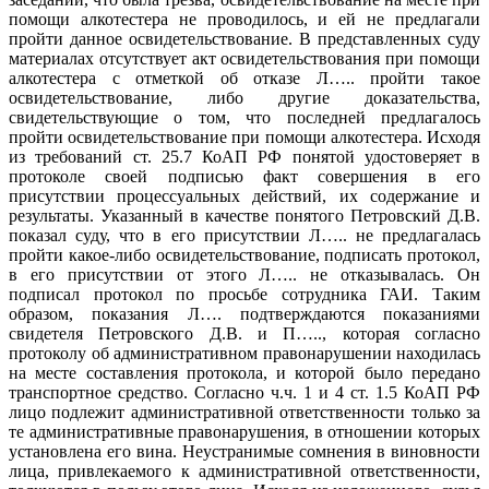
помощи алкотестера не проводилось, и ей не предлагали
пройти данное освидетельствование. В представленных суду
материалах отсутствует акт освидетельствования при помощи
алкотестера с отметкой об отказе Л….. пройти такое
освидетельствование, либо другие доказательства,
свидетельствующие о том, что последней предлагалось
пройти освидетельствование при помощи алкотестера. Исходя
из требований ст. 25.7 КоАП РФ понятой удостоверяет в
протоколе своей подписью факт совершения в его
присутствии процессуальных действий, их содержание и
результаты. Указанный в качестве понятого Петровский Д.В.
показал суду, что в его присутствии Л….. не предлагалась
пройти какое-либо освидетельствование, подписать протокол,
в его присутствии от этого Л….. не отказывалась. Он
подписал протокол по просьбе сотрудника ГАИ. Таким
образом, показания Л…. подтверждаются показаниями
свидетеля Петровского Д.В. и П….., которая согласно
протоколу об административном правонарушении находилась
на месте составления протокола, и которой было передано
транспортное средство. Согласно ч.ч. 1 и 4 ст. 1.5 КоАП РФ
лицо подлежит административной ответственности только за
те административные правонарушения, в отношении которых
установлена его вина. Неустранимые сомнения в виновности
лица, привлекаемого к административной ответственности,