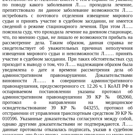
по поводу какого заболевания Л….. проходила лечение,
препятствовало ли данное заболевание возможности Л…..
истребовать с почтового отделения извещение мирового
судьи и принять участие в судебном заседании, не имеется
сведений о режиме стационарного лечения. При этом Л…..
пояснила суду, что проходила лечение на дневном стационаре,
что, по мнению судьи, не лишало ее возможности прибыть на
рассмотрение дела. Таким образом, данная справка не
свидетельствует об уважительных причинах неполучения
извещения мирового судьи и невозможности Л…… принять
участие в судебном заседании. При таких обстоятельствах суд
приходит к выводу о том, что Л….. надлежащим образом была
уведомлена о дате и времени рассмотрения дела об
административном правонарушении. Доказательствами
виновности Л…… в совершении административного
правонарушения, предусмотренного ст. 12.26 ч. 1 КоАП РФ в
оспариваемом постановлении указаны протокол об
административном правонарушении 39 КР № 082060,
протокол о направлении на медицинское
освидетельствование 39 КР № 043255, протокол об
отстранении от управления транспортным средством 39 КР №
010596. Указанные доказательства согласуются между собой,
однако другими доказательствами не подтверждаются. Л…..
данные протоколы отказалась подписать, указав в судебном
заседании, что была трезва, освидетельствование на месте при