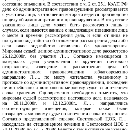
состояние опьянения. В соответствии с ч. 2 ст. 25.1 КоАП РФ
дело об административном правонарушении рассматривается
с участием лица, в отношении которого ведется производство
по делу об административном правонарушении. В отсутствие
указанного лица дело может быть рассмотрено лишь в
случаях, если имеются данные о надлежащем извещении лица
о месте и времени рассмотрения дела, и если от лица не
поступило ходатайство об отложении рассмотрения дела либо
если такое ходатайство оставлено без удовлетворения.
Мировым судьей данное административное дело рассмотрено
26.12.2008г. без участия Л…. Согласно имеющегося в
материалах дела уведомления о вручении почтового
отправления, извещение о рассмотрении дела об
административном правонарушении заблаговременно
направлено Л….. по месту жительства, указанному в
протоколе об административном правонарушении, последней
не истребовано и возвращено мировому судье за истечением
срока хранения. Одновременно необходимо отметить, что
мировым судьей рассмотрение настоящего дела назначалось
на 28.11.2008г. и 12.12.2008г., Л….. направлялись
соответствующие извещения, которые также были
возвращены мировому судье по истечении срока их хранения.
Согласно представленной справке Светловской ЦОБ, Л….
находилась на стационарном лечении в Светловской ЦОБ с
24.11.2008г. по 27.12.2008г. Вместе с тем в справке не указано,