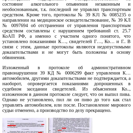
состояние алкогольного опьянения незаконным и
необоснованным, т.к. последний не управлял транспортным
средством. Кроме того, протоколы № 39 KJ1 № 0085235 о
направлении на медицинское освидетельствование, № 39 КЛ
№ 0097694 об отстранении от управления транспортным
средством составлены с нарушением требований ст. 25.7
КоАП РФ, а именно с участием одного понятого, что
установлено показаниями К…, свидетелей Г…, Ко… и Г.. В
связи с этим, данные протоколы являются недопустимыми
доказательствами и не могут быть положены в основу
обвинения.
Изложенный в протоколе об административном
правонарушении 39 КД № 0006299 факт управления К…
автомобилем, другими доказательствами не подтверждается, а
наоборот, опровергается показаниями допрошенных в
судебном заседании свидетелей. Из объяснения Ко..,
изложенном в данном протоколе следует, что он выпил пива.
Однако не установлено, пил ли он пиво до того как стал
управлять автомобилем, или после. Постановление мирового
судьи отменено, а производство по делу прекращено.