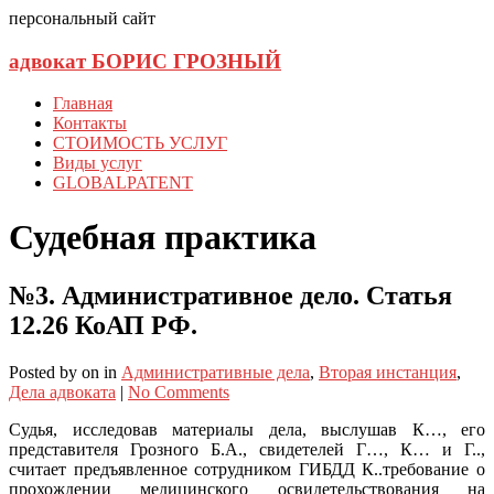
персональный сайт
адвокат БОРИС ГРОЗНЫЙ
Главная
Контакты
СТОИМОСТЬ УСЛУГ
Виды услуг
GLOBALPATENT
Судебная практика
№3. Административное дело. Статья
12.26 КоАП РФ.
Posted
by
on
in
Административные дела
,
Вторая инстанция
,
Дела адвоката
|
No Comments
Судья, исследовав материалы дела, выслушав К…, его
представителя Грозного Б.А., свидетелей Г…, К… и Г..,
считает предъявленное сотрудником ГИБДД К..требование о
прохождении медицинского освидетельствования на