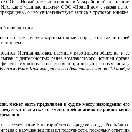
ъяты> ООО «Новый дом» иного лица, к Межрайонной инспекции
И.А. как о <данные изъяты> ООО «Новый дом», указав на то,
прекращены, о чем свидетельствует запись в трудовой книжке,
бщей юрисдикции.
осятся в том числе и корпоративные споры, которые по своей
тием в нем.
носится. Истица являлась наемным работником общества, и ее
вязан с деятельностью ранее возглавляемого истицей органа
 физическим лицом, соответственно, и по субъектному составу
данским делам Калининградского областного суда от 10 ноября
ции, может быть предъявлен в суд по месту нахождения его
 следует учитывать, что «место пребывания» не равнозначно
временно.
 на рассмотрение Евпаторийского городского суда Республики
инграда с нарушением правил подсудности, поскольку ответчик