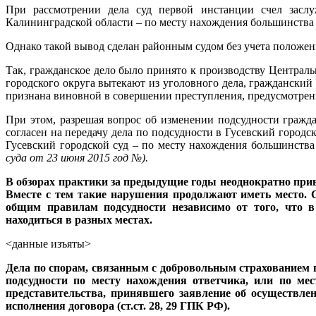
При рассмотрении дела суд первой инстанции счел засл
Калининградской области – по месту нахождения большинства д
Однако такой вывод сделан районным судом без учета положений ч
Так, гражданское дело было принято к производству Централ
городского округа вытекают из уголовного дела, гражданский 
признана виновной в совершении преступления, предусмотренно
При этом, разрешая вопрос об изменении подсудности граждан
согласен на передачу дела по подсудности в Гусевский городс
Гусевский городской суд – по месту нахождения большинства
суда от 23 июня 2015 год
№
).
В обзорах практики за предыдущие годы неоднократно при
Вместе с тем такие нарушения продолжают иметь место. С
общим правилам подсудности независимо от того, что 
находиться в разных местах.
<данные изъяты>
Дела по спорам, связанным с добровольным страхованием 
подсудности по месту нахождения ответчика, или по ме
представительства, принявшего заявление об осуществле
исполнения договора (ст.ст. 28, 29 ГПК РФ).