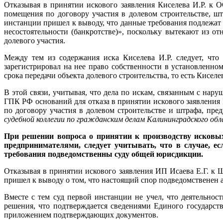
Отказывая в принятии искового заявления Киселева И.Р. к
помещения по договору участия в долевом строительстве, ш
инстанции пришел к выводу, что данные требования подлежат р
несостоятельности (банкротстве)», поскольку вытекают из о
долевого участия.
Между тем из содержания иска Киселева И.Р. следует, что 
зарегистрировал на нее право собственности в установленн
срока передачи объекта долевого строительства, то есть Кисе
В этой связи, учитывая, что дела по искам, связанным с на
ГПК РФ оснований для отказа в принятии искового заявления
по договору участия в долевом строительстве и штрафа, пр
судебной коллегии по гражданским делам Калининградского обл
При решении вопроса о принятии к производству исковы
предпринимателями, следует учитывать, что в случае, ес
требования подведомственны суду общей юрисдикции.
Отказывая в принятии искового заявления ИП Исаева Е.Г. к 
пришел к выводу о том, что настоящий спор подведомственен
Вместе с тем суд первой инстанции не учел, что деятельнос
решения, что подтверждается сведениями Единого государст
приложением подтверждающих документов.