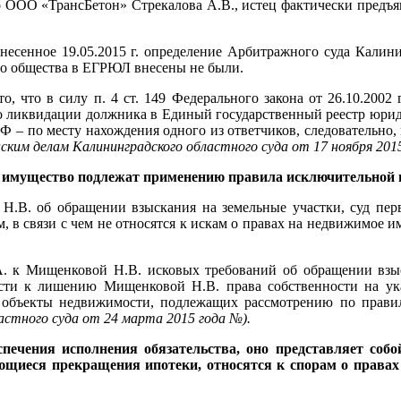
о ООО «ТрансБетон» Стрекалова А.В., истец фактически предъя
вынесенное 19.05.2015 г. определение Арбитражного суда Калин
о общества в ЕГРЮЛ внесены не были.
, что в силу п. 4 ст. 149 Федерального закона от 26.10.2002
 о ликвидации должника в Единый государственный реестр юрид
РФ – по месту нахождения одного из ответчиков, следовательн
нским делам Калининградского областного суда от 17 ноября 201
 имущество подлежат применению правила исключительной п
.В. об обращении взыскания на земельные участки, суд перв
 в связи с чем не относятся к искам о правах на недвижимое и
 к Мищенковой Н.В. исковых требований об обращении взыск
ти к лишению Мищенковой Н.В. права собственности на указ
а объекты недвижимости, подлежащих рассмотрению по прав
ластного суда от 24 марта 2015 года
№
).
спечения исполнения обязательства, оно представляет со
асающиеся прекращения ипотеки, относятся к спорам о прав