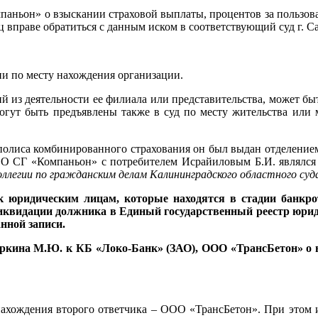
паньон» о взыскании страховой выплаты, процентов за пользов
ц вправе обратиться с данным иском в соответствующий суд г. 
ции по месту нахождения организации.
й из деятельности ее филиала или представительства, может быт
 могут быть предъявлены также в суд по месту жительства или
полиса комбинированного страхования он был выдан отделение
ООО СГ «Компаньон» с потребителем Исрайиловым Б.И. являлся
коллегии по гражданским делам Калининградского областного суд
 юридическим лицам, которые находятся в стадии банкротс
иквидации должника в Единый государственный реестр юриди
нной записи.
аркина М.Ю. к КБ «Локо-Банк» (ЗАО), ООО «ТрансБетон» о
хождения второго ответчика – ООО «ТрансБетон». При этом из и