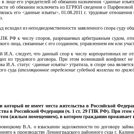
» в лице его учредителей об обязании назначения <данные из
сти об обязании исключить из ЕГРЮЛ сведения о Парфеновой 
лась его <данные изъяты>, 01.08.2011 г. трудовые отношения 
о.
уд исходил из неподведомственности заявленного спора суду о
.1 АПК РФ к числу споров, разрешаемых арбитражным судом, отн
ого лица, связанные с его созданием, управлением им или учас
й И.А. следует, что данный спор к числу корпоративных не от
х из трудового договора. При этом возникший конфликт не с
а И.А. статус <данные изъяты> утратила, в споре она является
ого суда
(апелляционное определение судебной коллегии по граж
ли который не имеет места жительства в Российской Федера
тва в Российской Федерации (ч. 1 ст. 29 ГПК РФ). При этом
стом (жилым помещением), в котором гражданин проживает 
ровицкому В.А. о взыскании задолженности по договору займа
ринято к производству Ленинградского районного суда г. Калин