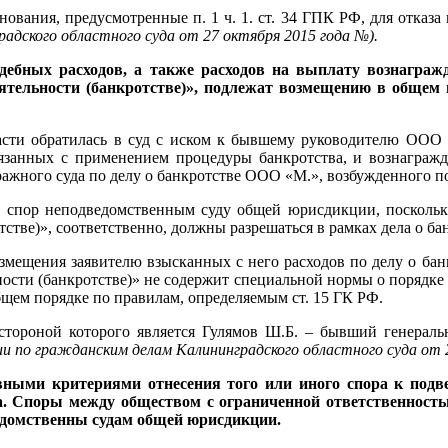
нования, предусмотренные п. 1 ч. 1. ст. 34 ГПК РФ, для отказа
радского областного суда от 27 октября 2015 года
№
).
дебных расходов, а также расходов на выплату вознагра
тоятельности (банкротстве)», подлежат возмещению в общем
ти обратилась в суд с иском к бывшему руководителю ООО «
вязанных с применением процедуры банкротства, и вознагражд
тражного суда по делу о банкротстве ООО «М.», возбужденного 
ел спор неподведомственным суду общей юрисдикции, посколь
отстве)», соответственно, должны разрешаться в рамках дела о б
озмещения заявителю взысканных с него расходов по делу о бан
ности (банкротстве)» не содержит специальной нормы о порядке и
щем порядке по правилам, определяемым ст. 15 ГК РФ.
стороной которого является Гулямов Ш.Б. – бывший генерал
гии по гражданским делам Калининградского областного суда от 
новными критериями отнесения того или иного спора к под
а. Споры между обществом с ограниченной ответственность
ведомственны судам общей юрисдикции.