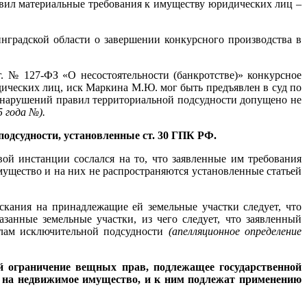
вил материальные требования к имуществу юридических лиц –
инградской области о завершении конкурсного производства в
 г. № 127-ФЗ «О несостоятельности (банкротстве)» конкурсное
ических лиц, иск Маркина М.Ю. мог быть предъявлен в суд по
о, нарушений правил территориальной подсудности допущено не
5 года
№
).
одсудности, установленные ст. 30 ГПК РФ.
ой инстанции сослался на то, что заявленные им требования
мущество и на них не распространяются установленные статьей
ания на принадлежащие ей земельные участки следует, что
анные земельные участки, из чего следует, что заявленный
илам исключительной подсудности
(апелляционное определение
бой ограничение вещных прав, подлежащее государственной
ах на недвижимое имущество, и к ним подлежат применению