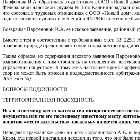
Парфенова И.А. обратилась в суд с иском к ООО «Новый дом
Федеральной налоговой службы № 1 по Калининградской обла
что состояла в трудовых отношениях с ООО «Новый дом», явля
однако соответствующих изменений в ЮГРЮЛ внесено не был
Возвращая Парфеновой И.А. ее исковое заявление, районный с
Вместе с тем в соответствии с требованиями ст.ст. 33, 225
правовой природе представляют собой споры внутри юридическ
Таким образом, из содержания искового заявления Парфеново
взаимоотношения с ним строились на отношениях, вытекающи
управления обществом. К тому же в настоящее время Парфенов
спор не может быть отнесен к подведомственности арбитражн
2015 года
№
).
ВОПРОСЫ ПОДСУДНОСТИ
ТЕРРИТОРИТАЛЬНАЯ ПОДСУДНОСТЬ
Иск к ответчику, место жительства которого неизвестно и
имущества или по его последнему известному месту жительс
понятию «место жительства», поскольку является лишь ме
Передавая гражданское дело по иску Сорочинского А.В. к Бо
Крым, суд первой инстанции исходил из того, что оно было п