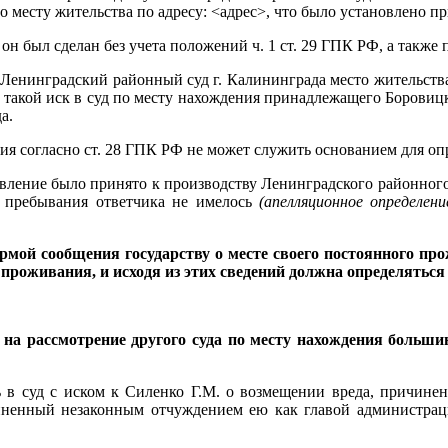
 месту жительства по адресу: <адрес>, что было установлено пр
он был сделан без учета положений ч. 1 ст. 29 ГПК РФ, а также п.
Ленинградский районный суд г. Калининграда место жительства
ть такой иск в суд по месту нахождения принадлежащего Боров
а.
ния согласно ст. 28 ГПК РФ не может служить основанием для оп
явление было принято к производству Ленинградского районного
у пребывания ответчика не имелось
(апелляционное определен
мой сообщения государству о месте своего постоянного про
 проживания, и исходя из этих сведений должна определяться 
ло на рассмотрение другого суда по месту нахождения больши
в суд с иском к Силенко Г.М. о возмещении вреда, причинен
чиненный незаконным отчуждением ею как главой администр