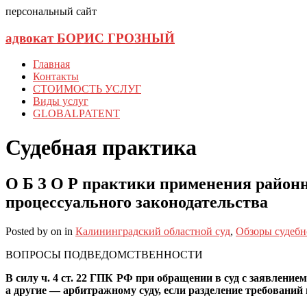
персональный сайт
адвокат БОРИС ГРОЗНЫЙ
Главная
Контакты
СТОИМОСТЬ УСЛУГ
Виды услуг
GLOBALPATENT
Судебная практика
О Б З О Р практики применения районн
процессуального законодательства
Posted
by
on
in
Калининградский областной суд
,
Обзоры судебн
ВОПРОСЫ ПОДВЕДОМСТВЕННОСТИ
В силу ч. 4 ст. 22 ГПК РФ при обращении в суд с заявлен
а другие — арбитражному суду, если разделение требовани