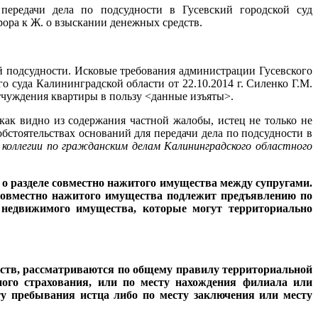
ередачи дела по подсудности в Гусевский городской суд
рора к Ж. о взыскании денежных средств.
й подсудности. Исковые требования администрации Гусевского
о суда Калининградской области от 22.10.2014 г. Силенко Г.М.
отчуждения квартиры в пользу <данные изъяты>.
 как видно из содержания частной жалобы, истец не только не
обстоятельствах оснований для передачи дела по подсудности в
й коллегии по гражданским делам Калининградского областного
о разделе совместно нажитого имущества между супругами.
и совместно нажитого имущества подлежит предъявлению по
 недвижимого имущества, которые могут территориально
дств, рассматриваются по общему правилу территориальной
ного страхования, или по месту нахождения филиала или
ту пребывания истца либо по месту заключения или месту