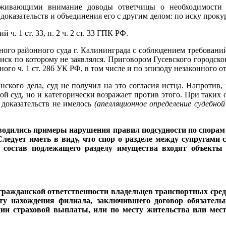
уживающими внимание доводы ответчицы о необходимости п
оказательств и объединения его с другим делом: по иску проку
. 1 ст. 33, п. 2 ч. 2 ст. 33 ГПК РФ.
ьного районного суда г. Калининграда с соблюдением требовани
иск по которому не заявлялся. Приговором Гусевского городског
го ч. 1 ст. 286 УК РФ, в том числе и по эпизоду незаконного 
ского дела, суд не получил на это согласия истца. Напротив,
кой суд, но и категорически возражает против этого. При таких 
 доказательств не имелось
(апелляционное определение судебно
водились примеры нарушения правил подсудности по спорам 
ледует иметь в виду, что спор о разделе между супругам
в состав подлежащего разделу имущества входят объекты
гражданской ответственности владельцев транспортных сре
сту нахождения филиала, заключившего договор обязатель
нии страховой выплаты, или по месту жительства или мес