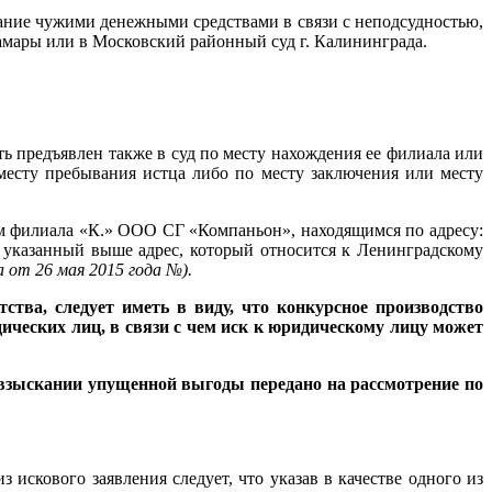
ание чужими денежными средствами в связи с неподсудностью,
Самары или в Московский районный суд г. Калининграда.
ь предъявлен также в суд по месту нахождения ее филиала или
 месту пребывания истца либо по месту заключения или месту
м филиала «К.» ООО СГ «Компаньон», находящимся по адресу:
 указанный выше адрес, который относится к Ленинградскому
а от 26 мая 2015 года
№
).
тва, следует иметь в виду, что конкурсное производство
ческих лиц, в связи с чем иск к юридическому лицу может
 взыскании упущенной выгоды передано на рассмотрение по
скового заявления следует, что указав в качестве одного из