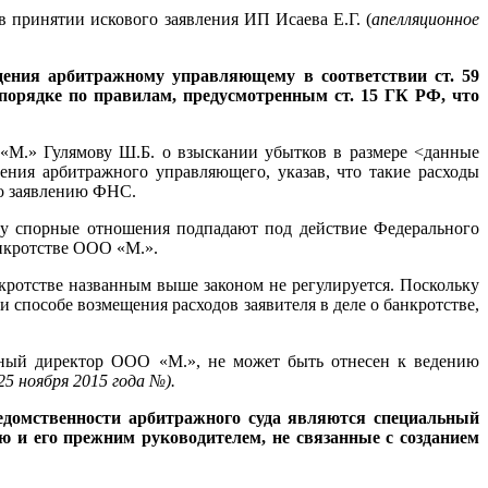
 в принятии искового заявления ИП Исаева Е.Г. (
апелляционное
ждения арбитражному управляющему в соответствии ст. 59
 порядке по правилам, предусмотренным ст. 15 ГК РФ, что
М.» Гулямову Ш.Б. о взыскании убытков в размере <данные
ения арбитражного управляющего, указав, что такие расходы
по заявлению ФНС.
ку спорные отношения подпадают под действие Федерального
анкротстве ООО «М.».
кротстве названным выше законом не регулируется. Поскольку
 способе возмещения расходов заявителя в деле о банкротстве,
ьный директор ООО «М.», не может быть отнесен к ведению
25 ноября 2015 года
№
).
ведомственности арбитражного суда являются специальный
ю и его прежним руководителем, не связанные с созданием