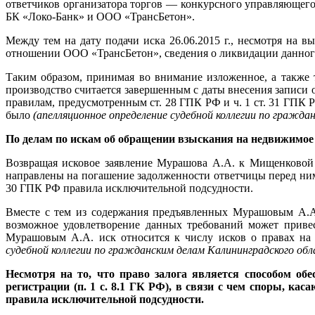
ответчиков организатора торгов — конкурсного управляющег
БК «Локо-Банк» и ООО «ТрансБетон».
Между тем на дату подачи иска 26.06.2015 г., несмотря на 
отношении ООО «ТрансБетон», сведения о ликвидации данног
Таким образом, принимая во внимание изложенное, а также то
производство считается завершенным с даты внесения записи
правилам, предусмотренным ст. 28 ГПК РФ и ч. 1 ст. 31 ГПК 
было
(апелляционное определение судебной коллегии по гражда
По делам по искам об обращении взыскания на недвижимое
Возвращая исковое заявление Мурашова А.А. к Мищенковой Н
направлены на погашение задолженности ответчицы перед ним,
30 ГПК РФ правила исключительной подсудности.
Вместе с тем из содержания предъявленных Мурашовым А.А.
возможное удовлетворение данных требований может привес
Мурашовым А.А. иск относится к числу исков о правах н
судебной коллегии по гражданским делам Калининградского об
Несмотря на то, что право залога является способом обе
регистрации (п. 1 с. 8.1 ГК РФ), в связи с чем споры, к
правила исключительной подсудности.