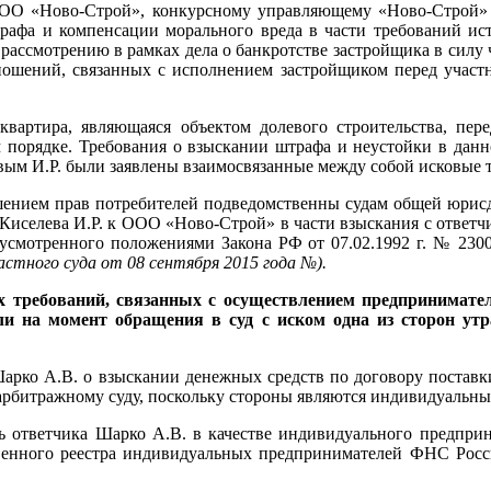
 ООО «Ново-Строй», конкурсному управляющему «Ново-Строй» 
трафа и компенсации морального вреда в части требований ист
ассмотрению в рамках дела о банкротстве застройщика в силу ч. 
тношений, связанных с исполнением застройщиком перед участн
квартира, являющаяся объектом долевого строительства, пер
ом порядке. Требования о взыскании штрафа и неустойки в да
левым И.Р. были заявлены взаимосвязанные между собой исковые 
рушением прав потребителей подведомственны судам общей юрисд
 Киселева И.Р. к ООО «Ново-Строй» в части взыскания с ответч
едусмотренного положениями Закона РФ от 07.02.1992 г. № 230
астного суда от 08 сентября 2015 года
№
).
х требований, связанных с осуществлением предпринимате
ли на момент обращения в суд с иском одна из сторон ут
Шарко А.В. о взыскании денежных средств по договору поставк
 арбитражному суду, поскольку стороны являются индивидуальн
ть ответчика Шарко А.В. в качестве индивидуального предприн
венного реестра индивидуальных предпринимателей ФНС Росси