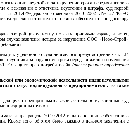
о взыскании неустойки за нарушение срока передачи жилого
ца о взыскании с ответчика неустойки и штрафа, суд первой
1 ст. 201.4 Федерального закона от 26.10.2002 г. № 127-ФЗ «О
иком долевого строительства своих обязательств по договору
едана застройщиком истцу по акту приема-передачи, и истец
нном случае заявлены истцом за нарушение ООО «Ново-Строй»
требования.
икции, у районного суда не имелось предусмотренных ст. 134
ика неустойки за нарушение срока передачи жилого помещения
0-1 «О защите прав потребителей»
(апелляционное определение
льской или экономической деятельности индивидуальными
ратила статус индивидуального предпринимателя, то такие
и для целей предпринимательской деятельности, районный суд
ыми предпринимателями.
имателя прекращена 30.10.2012 г. на основании собственного
и. Кроме того, об этом было указано в исковом заявлении с