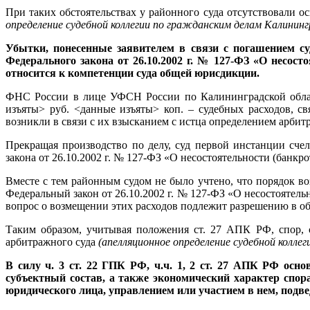
При таких обстоятельствах у районного суда отсутствовали ос
определение судебной коллегии по гражданским делам Калининг
Убытки, понесенные заявителем в связи с погашением су
Федерального закона от 26.10.2002 г. № 127-ФЗ «О несос
относится к компетенции суда общей юрисдикции.
ФНС России в лице УФСН России по Калининградской облас
изъяты> руб. <данные изъяты> коп. – судебных расходов, с
возникли в связи с их взысканием с истца определением арби
Прекращая производство по делу, суд первой инстанции сч
закона от 26.10.2002 г. № 127-ФЗ «О несостоятельности (банкр
Вместе с тем районным судом не было учтено, что порядок в
Федеральный закон от 26.10.2002 г. № 127-ФЗ «О несостоятель
вопрос о возмещении этих расходов подлежит разрешению в об
Таким образом, учитывая положения ст. 27 АПК РФ, спор, 
арбитражного суда
(апелляционное определение судебной колле
В силу ч. 3 ст. 22 ГПК РФ, ч.ч. 1, 2 ст. 27 АПК РФ ос
субъектный состав, а также экономический характер спор
юридического лица, управлением или участием в нем, под