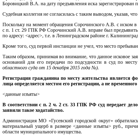
Боровицкий В.А. на дату предъявления иска зарегистрирован по
Судебная коллегия не согласилась с таким выводом, указав, что 
Поскольку на момент обращения Сорочинского А.В. с иском в 
с п. 1 ст. 29 ГПК РФ Сорочинский А.В. вправе был предъяви
по адресу: <адрес>, т.е. в Ленинградском районе г. Калининград
Кроме того, суд первой инстанции не учел, что место пребыва
Таким образом, принимая во внимание, что данное исковое за
оснований для его передачи по подсудности в суд по мест
областного суда от 15 декабря 2015 года
№
).
Регистрация гражданина по месту жительства является фор
лица определяется местом его регистрации, а не временного
<данные изъяты>
В соответствии с п. 2 ч. 2 ст. 33 ГПК РФ суд передает де
заявили такое ходатайство.
Администрация МО «Гусевский городской округ» обратилась 
материальный ущерб в размере <данные изъяты> руб., при
области муниципального имущества.