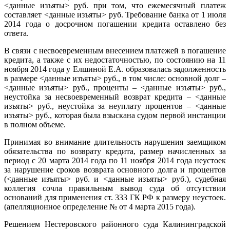
<данные изъяты> руб. при том, что ежемесячный платеж
составляет <данные изъяты> руб. Требование банка от 1 июля
2014 года о досрочном погашении кредита оставлено без
ответа.
В связи с несвоевременным внесением платежей в погашение
кредита, а также с их недостаточностью, по состоянию на 11
ноября 2014 года у Елшиной Е.А. образовалась задолженность
в размере <данные изъяты> руб., в том числе: основной долг –
<данные изъяты> руб., проценты – <данные изъяты> руб.,
неустойка за несвоевременный возврат кредита – <данные
изъяты> руб., неустойка за неуплату процентов – <данные
изъяты> руб., которая была взыскана судом первой инстанции
в полном объеме.
Принимая во внимание длительность нарушения заемщиком
обязательства по возврату кредита, размер начисленных за
период с 20 марта 2014 года по 11 ноября 2014 года неустоек
за нарушение сроков возврата основного долга и процентов
(<данные изъяты> руб. и <данные изъяты> руб.), судебная
коллегия сочла правильным вывод суда об отсутствии
оснований для применения ст. 333 ГК РФ к размеру неустоек.
(апелляционное определение № от 4 марта 2015 года).
Решением Нестеровского районного суда Калининградской