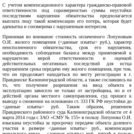
С учетом компенсационного характера гражданско-правовой
ответственности под соразмерностью суммы неустойки
последствиям нарушения обязательства предполагается
выплата лицу такой компенсации его потерь, которая будет
адекватна и соизмерима с нарушенным интересом.
Принимая во внимание стоимость оплаченного Лопуновым
О.И. жилого помещения (<данные изъяты> руб.), характер
неисполненного обязательства, срок его нарушения,
необходимость соблюдения баланса между применяемой к
нарушителю мерой ответственности и оценкой
действительных негативных последствий для истца
нарушением срока передачи ему жилого помещения, при том,
что он продолжает находиться по месту регистрации в г.
Правдинске Калининградской области, а также сославшись на
то, что получение разрешения на ввод объекта в
эксплуатацию зависело не только от застройщика, но и от
действий органа местного самоуправления, суд пришел к
выводу о снижении на основании ст. 333 ГК РФ неустойки до
<данные изъяты> руб. Таким образом, решением
Правдинского районного суда Калининградской области от 4
марта 2014 года с ЗАО «СМУ № 155» в пользу Лопунова О.И.
взыскана неустойка за просрочку передачи объекта долевого
участия в размере <данные изъяты> руб., компенсация
морального вреда – <данные изъяты> руб., штраф в пользу