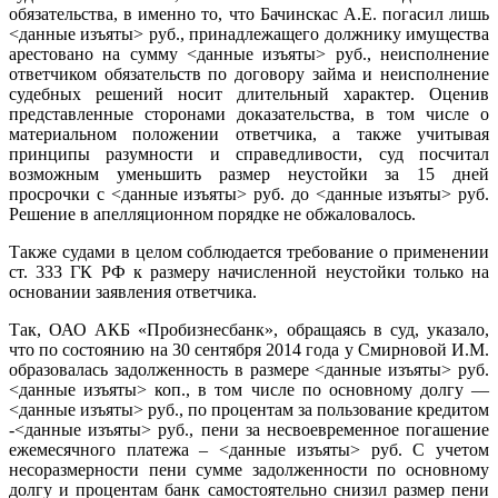
обязательства, в именно то, что Бачинскас А.Е. погасил лишь
<данные изъяты> руб., принадлежащего должнику имущества
арестовано на сумму <данные изъяты> руб., неисполнение
ответчиком обязательств по договору займа и неисполнение
судебных решений носит длительный характер. Оценив
представленные сторонами доказательства, в том числе о
материальном положении ответчика, а также учитывая
принципы разумности и справедливости, суд посчитал
возможным уменьшить размер неустойки за 15 дней
просрочки с <данные изъяты> руб. до <данные изъяты> руб.
Решение в апелляционном порядке не обжаловалось.
Также судами в целом соблюдается требование о применении
ст. 333 ГК РФ к размеру начисленной неустойки только на
основании заявления ответчика.
Так, ОАО АКБ «Пробизнесбанк», обращаясь в суд, указало,
что по состоянию на 30 сентября 2014 года у Смирновой И.М.
образовалась задолженность в размере <данные изъяты> руб.
<данные изъяты> коп., в том числе по основному долгу —
<данные изъяты> руб., по процентам за пользование кредитом
-<данные изъяты> руб., пени за несвоевременное погашение
ежемесячного платежа – <данные изъяты> руб. С учетом
несоразмерности пени сумме задолженности по основному
долгу и процентам банк самостоятельно снизил размер пени