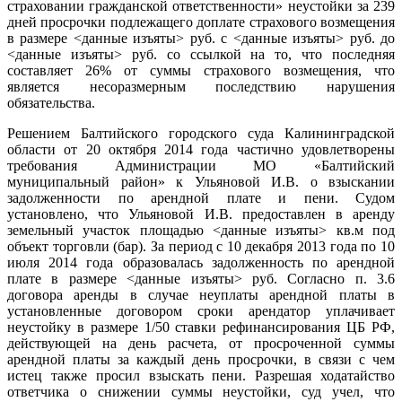
страховании гражданской ответственности» неустойки за 239
дней просрочки подлежащего доплате страхового возмещения
в размере <данные изъяты> руб. с <данные изъяты> руб. до
<данные изъяты> руб. со ссылкой на то, что последняя
составляет 26% от суммы страхового возмещения, что
является несоразмерным последствию нарушения
обязательства.
Решением Балтийского городского суда Калининградской
области от 20 октября 2014 года частично удовлетворены
требования Администрации МО «Балтийский
муниципальный район» к Ульяновой И.В. о взыскании
задолженности по арендной плате и пени. Судом
установлено, что Ульяновой И.В. предоставлен в аренду
земельный участок площадью <данные изъяты> кв.м под
объект торговли (бар). За период с 10 декабря 2013 года по 10
июля 2014 года образовалась задолженность по арендной
плате в размере <данные изъяты> руб. Согласно п. 3.6
договора аренды в случае неуплаты арендной платы в
установленные договором сроки арендатор уплачивает
неустойку в размере 1/50 ставки рефинансирования ЦБ РФ,
действующей на день расчета, от просроченной суммы
арендной платы за каждый день просрочки, в связи с чем
истец также просил взыскать пени. Разрешая ходатайство
ответчика о снижении суммы неустойки, суд учел, что