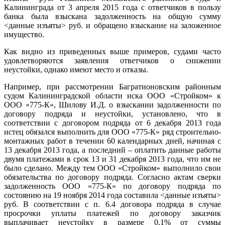
Калининграда от 3 апреля 2015 года с ответчиков в пользу
банка была взыскана задолженность на общую сумму
<данные изъяты> руб. и обращено взыскание на заложенное
имущество.
Как видно из приведенных выше примеров, судами часто
удовлетворяются заявления ответчиков о снижении
неустойки, однако имеют место и отказы.
Например, при рассмотрении Багратионовским районным
судом Калининградской области иска ООО «Стройком» к
ООО «775-К», Шилову И.Д. о взыскании задолженности по
договору подряда и неустойки, установлено, что в
соответствии с договором подряда от 6 декабря 2013 года
истец обязался выполнить для ООО «775-К» ряд строительно-
монтажных работ в течении 60 календарных дней, начиная с
13 декабря 2013 года, а последний – оплатить данные работы
двумя платежами в срок 13 и 31 декабря 2013 года, что им не
было сделано. Между тем ООО «Стройком» выполнило свои
обязательства по договору подряда. Согласно актам сверки
задолженность ООО «775-К» по договору подряда по
состоянию на 19 ноября 2014 года составила <данные изъяты>
руб. В соответствии с п. 6.4 договора подряда в случае
просрочки уплаты платежей по договору заказчик
выплачивает неустойку в размере 0,1% от суммы