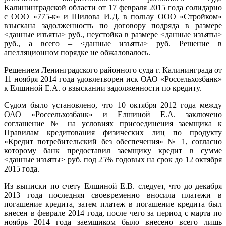
Калининградской области от 17 февраля 2015 года солидарно
с ООО «775-к» и Шилова И.Д. в пользу ООО «Стройком»
взыскана задолженность по договору подряда в размере
<данные изъяты> руб., неустойка в размере <данные изъяты>
руб., а всего – <данные изъяты> руб. Решение в
апелляционном порядке не обжаловалось.
Решением Ленинградского районного суда г. Калининграда от
11 ноября 2014 года удовлетворен иск ОАО «Россельхозбанк»
к Елшиной Е.А. о взыскании задолженности по кредиту.
Судом было установлено, что 10 октября 2012 года между
ОАО «Россельхозбанк» и Елшиной Е.А. заключено
соглашение № на условиях присоединения заемщика к
Правилам кредитования физических лиц по продукту
«Кредит потребительский без обеспечения» № 1, согласно
которому банк предоставил заемщику кредит в сумме
<данные изъяты> руб. под 25% годовых на срок до 12 октября
2015 года.
Из выписки по счету Елшиной Е.В. следует, что до декабря
2013 года последняя своевременно вносила платежи в
погашение кредита, затем платеж в погашение кредита был
внесен в феврале 2014 года, после чего за период с марта по
ноябрь 2014 года заемщиком было внесено всего лишь