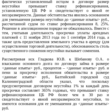
фактически установленный истцом в договоре размер
неустойки превышает ставку рефинансирования,
установленную ЦБ РФ и свидетельствует о явной ее
несоразмерности. Данные обстоятельства явились основанием
для уменьшения размера неустойки до <данные изъяты> руб.,
рассчитанной судом по ставке рефинансирования 8, 25%.
Решение в апелляционном порядке не обжаловалось. Вместе с
тем, учитывая длительность просрочки уплаты арендных
платежей с 11 ноября 2013 года по 1 сентября 2014 года, а
также цель предоставления земельного участка в аренду (для
осуществления торговой деятельности), обоснованность столь
существенного снижения неустойки вызывает сомнения.
Рассматривая иск Гладкова Ю.В. к Шебанову О.А. о
взыскании основного долга по договору займа в размере
<данные изъяты> руб., процентов – <данные изъяты> руб. и
пени за просрочку исполнения обязательства в размере
<данные изъяты> руб., Балтийский городской суд
Калининградской области указал, что поскольку
предусмотренная договором неустойка 1% за каждый день
просрочки составляет 365% годовых, что превышает ставку
рефинансирования ЦБ РФ более чем в 30 раз и
свидетельствует о явной несоразмерности неустойки, то
имеются основания для ее уменьшения до <данные изъяты>
руб.