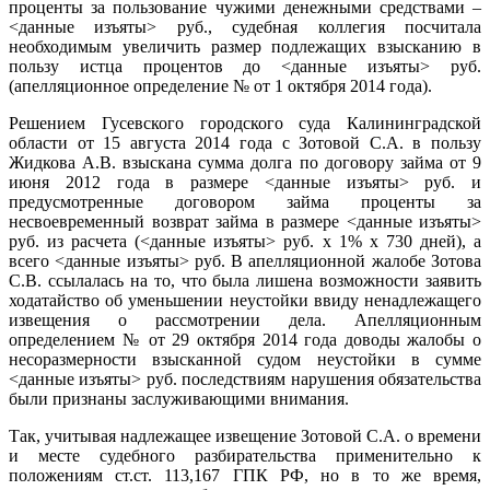
проценты за пользование чужими денежными средствами –
<данные изъяты> руб., судебная коллегия посчитала
необходимым увеличить размер подлежащих взысканию в
пользу истца процентов до <данные изъяты> руб.
(апелляционное определение № от 1 октября 2014 года).
Решением Гусевского городского суда Калининградской
области от 15 августа 2014 года с Зотовой С.А. в пользу
Жидкова А.В. взыскана сумма долга по договору займа от 9
июня 2012 года в размере <данные изъяты> руб. и
предусмотренные договором займа проценты за
несвоевременный возврат займа в размере <данные изъяты>
руб. из расчета (<данные изъяты> руб. х 1% х 730 дней), а
всего <данные изъяты> руб. В апелляционной жалобе Зотова
С.В. ссылалась на то, что была лишена возможности заявить
ходатайство об уменьшении неустойки ввиду ненадлежащего
извещения о рассмотрении дела. Апелляционным
определением № от 29 октября 2014 года доводы жалобы о
несоразмерности взысканной судом неустойки в сумме
<данные изъяты> руб. последствиям нарушения обязательства
были признаны заслуживающими внимания.
Так, учитывая надлежащее извещение Зотовой С.А. о времени
и месте судебного разбирательства применительно к
положениям ст.ст. 113,167 ГПК РФ, но в то же время,