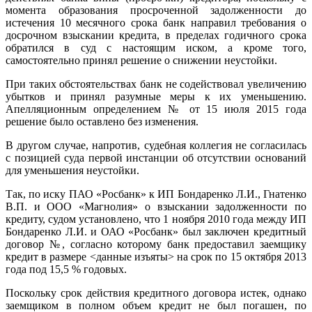
момента образования просроченной задолженности до
истечения 10 месячного срока банк направил требования о
досрочном взыскании кредита, в пределах годичного срока
обратился в суд с настоящим иском, а кроме того,
самостоятельно принял решение о снижении неустойки.
При таких обстоятельствах банк не содействовал увеличению
убытков и принял разумные меры к их уменьшению.
Апелляционным определением № от 15 июля 2015 года
решение было оставлено без изменения.
В другом случае, напротив, судебная коллегия не согласилась
с позицией суда первой инстанции об отсутствии оснований
для уменьшения неустойки.
Так, по иску ПАО «Росбанк» к ИП Бондаренко Л.И., Гнатенко
В.П. и ООО «Магнолия» о взыскании задолженности по
кредиту, судом установлено, что 1 ноября 2010 года между ИП
Бондаренко Л.И. и ОАО «Росбанк» был заключен кредитный
договор №, согласно которому банк предоставил заемщику
кредит в размере <данные изъяты> на срок по 15 октября 2013
года под 15,5 % годовых.
Поскольку срок действия кредитного договора истек, однако
заемщиком в полном объем кредит не был погашен, по