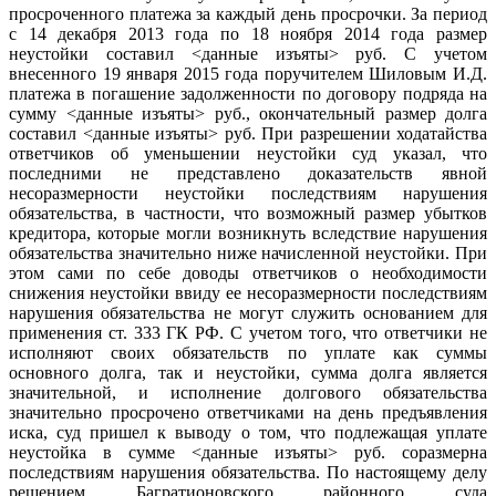
просроченного платежа за каждый день просрочки. За период
с 14 декабря 2013 года по 18 ноября 2014 года размер
неустойки составил <данные изъяты> руб. С учетом
внесенного 19 января 2015 года поручителем Шиловым И.Д.
платежа в погашение задолженности по договору подряда на
сумму <данные изъяты> руб., окончательный размер долга
составил <данные изъяты> руб. При разрешении ходатайства
ответчиков об уменьшении неустойки суд указал, что
последними не представлено доказательств явной
несоразмерности неустойки последствиям нарушения
обязательства, в частности, что возможный размер убытков
кредитора, которые могли возникнуть вследствие нарушения
обязательства значительно ниже начисленной неустойки. При
этом сами по себе доводы ответчиков о необходимости
снижения неустойки ввиду ее несоразмерности последствиям
нарушения обязательства не могут служить основанием для
применения ст. 333 ГК РФ. С учетом того, что ответчики не
исполняют своих обязательств по уплате как суммы
основного долга, так и неустойки, сумма долга является
значительной, и исполнение долгового обязательства
значительно просрочено ответчиками на день предъявления
иска, суд пришел к выводу о том, что подлежащая уплате
неустойка в сумме <данные изъяты> руб. соразмерна
последствиям нарушения обязательства. По настоящему делу
решением Багратионовского районного суда