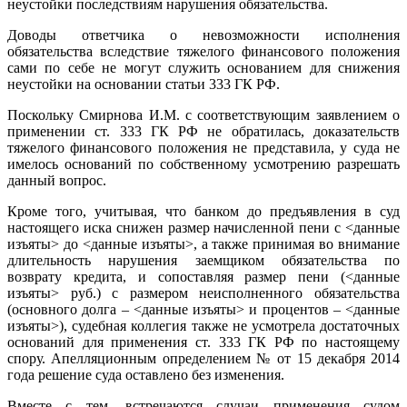
неустойки последствиям нарушения обязательства.
Доводы ответчика о невозможности исполнения
обязательства вследствие тяжелого финансового положения
сами по себе не могут служить основанием для снижения
неустойки на основании статьи 333 ГК РФ.
Поскольку Смирнова И.М. с соответствующим заявлением о
применении ст. 333 ГК РФ не обратилась, доказательств
тяжелого финансового положения не представила, у суда не
имелось оснований по собственному усмотрению разрешать
данный вопрос.
Кроме того, учитывая, что банком до предъявления в суд
настоящего иска снижен размер начисленной пени с <данные
изъяты> до <данные изъяты>, а также принимая во внимание
длительность нарушения заемщиком обязательства по
возврату кредита, и сопоставляя размер пени (<данные
изъяты> руб.) с размером неисполненного обязательства
(основного долга – <данные изъяты> и процентов – <данные
изъяты>), судебная коллегия также не усмотрела достаточных
оснований для применения ст. 333 ГК РФ по настоящему
спору. Апелляционным определением № от 15 декабря 2014
года решение суда оставлено без изменения.
Вместе с тем, встречаются случаи применения судом