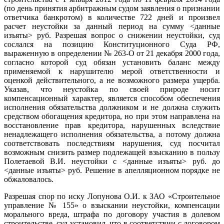
(по день принятия арбитражным судом заявления о признании
ответчика банкротом) в количестве 722 дней и произвел
расчет неустойки за данный период на сумму <данные
изъяты> руб. Разрешая вопрос о снижении неустойки, суд
сослался на позицию Конституционного Суда РФ,
выраженную в определении № 263-О от 21 декабря 2000 года,
согласно которой суд обязан установить баланс между
применяемой к нарушителю мерой ответственности и
оценкой действительного, а не возможного размера ущерба.
Указав, что неустойка по своей природе носит
компенсационный характер, является способом обеспечения
исполнения обязательства должником и не должна служить
средством обогащения кредитора, но при этом направлена на
восстановление прав кредитора, нарушенных вследствие
ненадлежащего исполнения обязательства, а потому должна
соответствовать последствиям нарушения, суд посчитал
возможным снизить размер подлежащей взысканию в пользу
Полетаевой В.И. неустойки с <данные изъяты> руб. до
<данные изъяты> руб. Решение в апелляционном порядке не
обжаловалось.
Разрешая спор по иску Лопунова О.И. к ЗАО «Строительное
управление № 155» о взыскании неустойки, компенсации
морального вреда, штрафа по договору участия в долевом
строительстве, суд установил, что в соответствии с договором