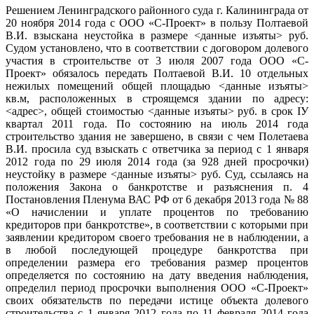
Решением Ленинградского районного суда г. Калининграда от
20 ноября 2014 года с ООО «С-Проект» в пользу Полтаевой
В.И. взыскана неустойка в размере <данные изъяты> руб.
Судом установлено, что в соответствии с договором долевого
участия в строительстве от 3 июля 2007 года ООО «С-
Проект» обязалось передать Полтаевой В.И. 10 отдельных
нежилых помещений общей площадью <данные изъяты>
кв.м, расположенных в строящемся здании по адресу:
<адрес>, общей стоимостью <данные изъяты> руб. в срок IУ
квартал 2011 года. По состоянию на июль 2014 года
строительство здания не завершено, в связи с чем Полетаева
В.И. просила суд взыскать с ответчика за период с 1 января
2012 года по 29 июля 2014 года (за 928 дней просрочки)
неустойку в размере <данные изъяты> руб. Суд, ссылаясь на
положения Закона о банкротстве и разъяснения п. 4
Постановления Пленума ВАС РФ от 6 декабря 2013 года № 88
«О начислении и уплате процентов по требованию
кредиторов при банкротстве», в соответствии с которыми при
заявлении кредитором своего требования не в наблюдении, а
в любой последующей процедуре банкротства при
определении размера его требования размер процентов
определяется по состоянию на дату введения наблюдения,
определил период просрочки выполнения ООО «С-Проект»
своих обязательств по передачи истице объекта долевого
строительства с 1 января 2012 года по 11 февраля 2014 года