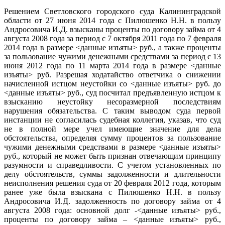
Решением Светловского городского суда Калининградской
области от 27 июня 2014 года с Пилюшенко Н.Н. в пользу
Андросовича И.Д. взысканы проценты по договору займа от 4
августа 2008 года за период с 7 октября 2011 года по 7 февраля
2014 года в размере <данные изъяты> руб., а также проценты
за пользование чужими денежными средствами за период с 13
июня 2012 года по 11 марта 2014 года в размере <данные
изъяты> руб. Разрешая ходатайство ответчика о снижении
начисленной истцом неустойки со <данные изъяты> руб. до
<данные изъяты> руб., суд посчитал предъявленную истцом к
взысканию неустойку несоразмерной последствиям
нарушения обязательства. С таким выводом суда первой
инстанции не согласилась судебная коллегия, указав, что суд
не в полной мере учел имеющие значение для дела
обстоятельства, определяя сумму процентов за пользование
чужими денежными средствами в размере <данные изъяты>
руб., который не может быть признан отвечающим принципу
разумности и справедливости. С учетом установленных по
делу обстоятельств, суммы задолженности и длительности
неисполнения решения суда от 20 февраля 2012 года, которым
ранее уже была взыскана с Пилюшенко Н.Н. в пользу
Андросовича И.Д. задолженность по договору займа от 4
августа 2008 года: основной долг -<данные изъяты> руб.,
проценты по договору займа – <данные изъяты> руб.,