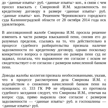
до <данные изъяты> руб. <данные изъяты> коп., в связи с чем
просил взыскать с Смирновой И.М. задолженность по
кредитному договору в размере <данные изъяты> руб.
<данные изъяты> коп. Решением Черняховского городского
суда Калининградской области от 28 октября 2014 года иск
удовлетворен.
В апелляционной жалобе Смирнова И.М. просила решение
изменить в части размера взысканной пени, снизив его до
разумных пределов, ссылаясь на то, что действительно в
процессе судебного разбирательства признала наличие
задолженности по кредитному договору, однако поскольку
конкретного вопроса о признании ею размера пени суд не
задавал, полагала, что выраженное ею согласие с иском не
свидетельствует о ее согласии с размером начисленной банком
пени.
Доводы жалобы коллегия признала необоснованными, указав,
что в процессе рассмотрения дела Смирнова И.М. с
ходатайством о снижении начисленной банком пени на
основании ст. 333 ГК РФ не обращалась; из протокола
судебного заседания следует, что Смирнова И.М., отвечая на
вопрос суда, прямо выразила свое согласие с размером
задолженности — <данные изъяты> руб. и госпошлины —
<данные изъяты> руб.