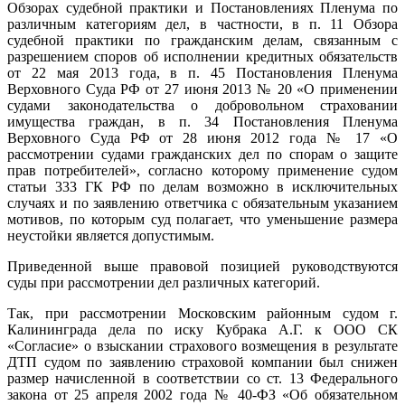
Обзорах судебной практики и Постановлениях Пленума по
различным категориям дел, в частности, в п. 11 Обзора
судебной практики по гражданским делам, связанным с
разрешением споров об исполнении кредитных обязательств
от 22 мая 2013 года, в п. 45 Постановления Пленума
Верховного Суда РФ от 27 июня 2013 № 20 «О применении
судами законодательства о добровольном страховании
имущества граждан, в п. 34 Постановления Пленума
Верховного Суда РФ от 28 июня 2012 года № 17 «О
рассмотрении судами гражданских дел по спорам о защите
прав потребителей», согласно которому применение судом
статьи 333 ГК РФ по делам возможно в исключительных
случаях и по заявлению ответчика с обязательным указанием
мотивов, по которым суд полагает, что уменьшение размера
неустойки является допустимым.
Приведенной выше правовой позицией руководствуются
суды при рассмотрении дел различных категорий.
Так, при рассмотрении Московским районным судом г.
Калининграда дела по иску Кубрака А.Г. к ООО СК
«Согласие» о взыскании страхового возмещения в результате
ДТП судом по заявлению страховой компании был снижен
размер начисленной в соответствии со ст. 13 Федерального
закона от 25 апреля 2002 года № 40-ФЗ «Об обязательном