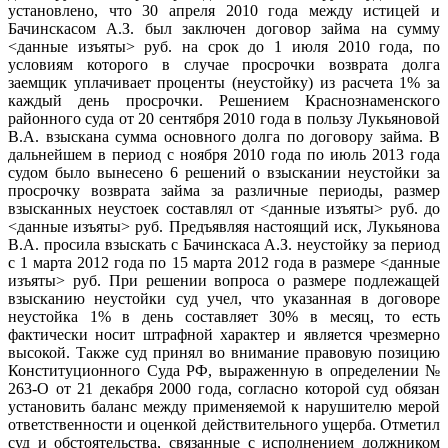
установлено, что 30 апреля 2010 года между истицей и
Бачинскасом А.З. был заключен договор займа на сумму
<данные изъяты> руб. на срок до 1 июля 2010 года, по
условиям которого в случае просрочки возврата долга
заемщик уплачивает проценты (неустойку) из расчета 1% за
каждый день просрочки. Решением Краснознаменского
районного суда от 20 сентября 2010 года в пользу Лукьяновой
В.А. взыскана сумма основного долга по договору займа. В
дальнейшем в период с ноября 2010 года по июль 2013 года
судом было вынесено 6 решений о взыскании неустойки за
просрочку возврата займа за различные периоды, размер
взысканных неустоек составлял от <данные изъяты> руб. до
<данные изъяты> руб. Предъявляя настоящий иск, Лукьянова
В.А. просила взыскать с Бачинскаса А.З. неустойку за период
с 1 марта 2012 года по 15 марта 2012 года в размере <данные
изъяты> руб. При решении вопроса о размере подлежащей
взысканию неустойки суд учел, что указанная в договоре
неустойка 1% в день составляет 30% в месяц, то есть
фактически носит штрафной характер и является чрезмерно
высокой. Также суд принял во внимание правовую позицию
Конституционного Суда РФ, выраженную в определении №
263-О от 21 декабря 2000 года, согласно которой суд обязан
установить баланс между применяемой к нарушителю мерой
ответственности и оценкой действительного ущерба. Отметил
суд и обстоятельства, связанные с исполнением должником