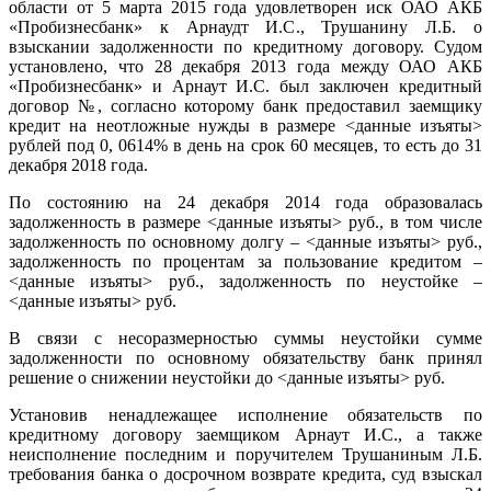
области от 5 марта 2015 года удовлетворен иск ОАО АКБ
«Пробизнесбанк» к Арнаудт И.С., Трушанину Л.Б. о
взыскании задолженности по кредитному договору. Судом
установлено, что 28 декабря 2013 года между ОАО АКБ
«Пробизнесбанк» и Арнаут И.С. был заключен кредитный
договор №, согласно которому банк предоставил заемщику
кредит на неотложные нужды в размере <данные изъяты>
рублей под 0, 0614% в день на срок 60 месяцев, то есть до 31
декабря 2018 года.
По состоянию на 24 декабря 2014 года образовалась
задолженность в размере <данные изъяты> руб., в том числе
задолженность по основному долгу – <данные изъяты> руб.,
задолженность по процентам за пользование кредитом –
<данные изъяты> руб., задолженность по неустойке –
<данные изъяты> руб.
В связи с несоразмерностью суммы неустойки сумме
задолженности по основному обязательству банк принял
решение о снижении неустойки до <данные изъяты> руб.
Установив ненадлежащее исполнение обязательств по
кредитному договору заемщиком Арнаут И.С., а также
неисполнение последним и поручителем Трушаниным Л.Б.
требования банка о досрочном возврате кредита, суд взыскал