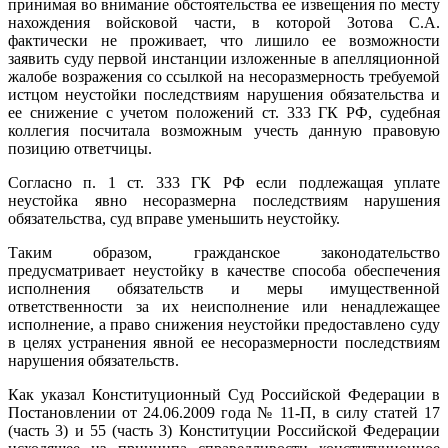
принимая во внимание обстоятельства ее извещения по месту
нахождения войсковой части, в которой Зотова С.А.
фактически не проживает, что лишило ее возможности
заявить суду первой инстанции изложенные в апелляционной
жалобе возражения со ссылкой на несоразмерность требуемой
истцом неустойки последствиям нарушения обязательства и
ее снижение с учетом положений ст. 333 ГК РФ, судебная
коллегия посчитала возможным учесть данную правовую
позицию ответчицы.
Согласно п. 1 ст. 333 ГК РФ если подлежащая уплате
неустойка явно несоразмерна последствиям нарушения
обязательства, суд вправе уменьшить неустойку.
Таким образом, гражданское законодательство
предусматривает неустойку в качестве способа обеспечения
исполнения обязательств и меры имущественной
ответственности за их неисполнение или ненадлежащее
исполнение, а право снижения неустойки предоставлено суду
в целях устранения явной ее несоразмерности последствиям
нарушения обязательств.
Как указал Конституционный Суд Российской Федерации в
Постановлении от 24.06.2009 года № 11-П, в силу статей 17
(часть 3) и 55 (часть 3) Конституции Российской Федерации