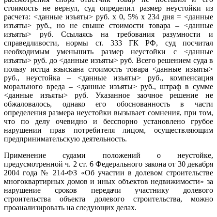
стоимость не вернул, суд определил размер неустойки из
расчета: <данные изъяты> руб. х 0, 5% х 234 дня = <данные
изъяты> руб., но не свыше стоимости товара – <данные
изъяты> руб. Ссылаясь на требования разумности и
справедливости, нормы ст. 333 ГК РФ, суд посчитал
необходимым уменьшить размер неустойки с <данные
изъяты> руб. до <данные изъяты> руб. Всего решением суда в
пользу истца взыскана стоимость товара <данные изъяты>
руб., неустойка – <данные изъяты> руб., компенсация
морального вреда – <данные изъяты> руб., штраф в сумме
<данные изъяты> руб. Указанное заочное решение не
обжаловалось, однако его обоснованность в части
определения размера неустойки вызывает сомнения, при том,
что по делу очевидно и бесспорно установлено грубое
нарушении прав потребителя лицом, осуществляющим
предпринимательскую деятельность.
Применение судами положений о неустойке,
предусмотренной ч. 2 ст. 6 Федерального закона от 30 декабря
2004 года № 214-ФЗ «Об участии в долевом строительстве
многоквартирных домов и иных объектов недвижимости» за
нарушение сроков передачи участнику долевого
строительства объекта долевого строительства, можно
проанализировать на следующих делах.