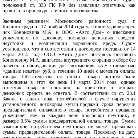
положений ст. 333 ГК РФ без заявления ответчика, как
правило, в процедуре заочного производства.
Заочным решением Московского районного суда г.
Калининграда от 17 ноября 2014 года частично удовлетворен
иск Кононовича М.А. к ООО «Авто Дом» о взыскании
уплаченных по договору поставки денежных средств,
неустойки и компенсации морального вреда. Судом
установлено, что в соответствии с договором поставки от 14
марта 2014 года ООО «Авто Дом» обязалось поставить
Кононовичу М.А. двигатель внутреннего сгорания в сборе без
навесного оборудования для автомобиля «А.» стоимостью
<данные изъяты> руб. в течении 10 дней с момента оплаты
товара. Обязательства по оплате товара истцом были
выполнены в этот же день 14 марта 2014 года, однако
ответчик товар не поставил, на претензии о возврате
денежных средств не ответил. В соответствии со ст. 23.1
Закона о защите прав потребителей в случае нарушения
установленного договором купли-продажи срока передачи
предварительно оплаченного товара потребителю продавец
уплачивает ему за каждый день просрочки неустойку в
размере 0,5% суммы предварительной оплаты товара. Сумма
взысканной потребителем неустойки не может превышать
суммы предварительной оплаты товара. Поскольку на дату
рассмотрения спора ответчик товар не поставил и его