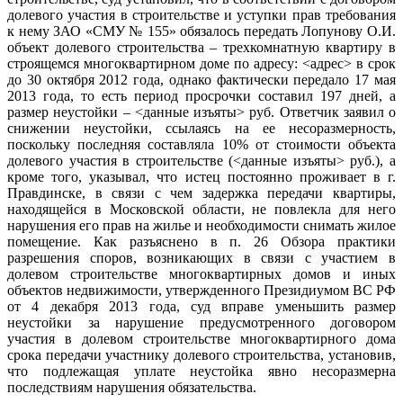
долевого участия в строительстве и уступки прав требования
к нему ЗАО «СМУ № 155» обязалось передать Лопунову О.И.
объект долевого строительства – трехкомнатную квартиру в
строящемся многоквартирном доме по адресу: <адрес> в срок
до 30 октября 2012 года, однако фактически передало 17 мая
2013 года, то есть период просрочки составил 197 дней, а
размер неустойки – <данные изъяты> руб. Ответчик заявил о
снижении неустойки, ссылаясь на ее несоразмерность,
поскольку последняя составляла 10% от стоимости объекта
долевого участия в строительстве (<данные изъяты> руб.), а
кроме того, указывал, что истец постоянно проживает в г.
Правдинске, в связи с чем задержка передачи квартиры,
находящейся в Московской области, не повлекла для него
нарушения его прав на жилье и необходимости снимать жилое
помещение. Как разъяснено в п. 26 Обзора практики
разрешения споров, возникающих в связи с участием в
долевом строительстве многоквартирных домов и иных
объектов недвижимости, утвержденного Президиумом ВС РФ
от 4 декабря 2013 года, суд вправе уменьшить размер
неустойки за нарушение предусмотренного договором
участия в долевом строительстве многоквартирного дома
срока передачи участнику долевого строительства, установив,
что подлежащая уплате неустойка явно несоразмерна
последствиям нарушения обязательства.