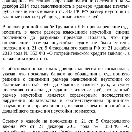
солидарно с ответчиков образовавшуюся по состоянию на 24
декабря 2014 года задолженность в размере <данные изъяты>
руб., снизив на основании ст. 333 ГК РФ размер неустойки с
<данные изъяты> руб. до <данные изъяты> руб.
В апелляционной жалобе Трушанин Л.Б. просил решение суда
изменить в части размера взысканной неустойки, снизив
последнюю до разумных пределов. Полагал, что при
определении размера неустойки судом не были учтены
положения п. 21 ст. 5 Федерального закона РФ от 21 декабря
2013 года № 353-ФЗ «О потребительском кредите (займе)», а
также вина кредитора.
С обоснованностью таких доводов коллегия не согласилась,
указав, что поскольку банком до обращения в суд принято
решение о снижении размера начисленной неустойки со
<данные изъяты> руб. до <данные изъяты> руб., а судом
последняя снижена до <данные изъяты> руб., то данный
размер неустойки является соразмерным последствиям
нарушения обязательства и соответствующим принципам
разумности и справедливости, в связи с чем оснований для
дальнейшего снижения неустойки не имеется.
Ссылку в жалобе на положения п. 21 ст. 5 Федерального
закона РФ от 21 декабря 2013 года № 353-ФЗ «О
потребительском кредите (займе)», в соответствии с которыми