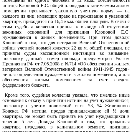
помещения на одного человека в 12 кв.м., обеспеченность
истицы Клоповой Е.С. общей площадью в занимаемом жилом
помещении превышает указанную учетную норму — на
каждого из лиц, имеющих право на проживание в указанной
квартире, приходится по 16,4 кв.м. обшей площади. В связи с
этим судебная коллегия пришла к выводу об отсутствии
законных оснований для признания Клоповой Е.С.
нуждающейся в жилых помещениях. При этом доводы
Клоповой о том, что для ветеранов Великой Отечественной
войны учетной нормой является 22 кв.м. общей площади, не
приняты судом кассационной инстанции во внимание,
поскольку данный размер площади предусмотрен Указом
Президента РФ от 7.05.2008 г. №714 «Об обеспечении жильем
ветеранов Великой Отечественной войны 1941-1945 годов»
не для определения нуждаемости в жилом помещении, а для
обеспечения жилым помещением за счет средств
федерального бюджета.
Кроме того, судебная коллегия указала, что имелись иные
основания к отказу в принятии истицы на учет нуждающихся,
поскольку с учетом положений ст.ст. 53, 54 Жилищного
Кодекса РФ истица, продав принадлежащие ей ½ доли
квартиры, не может быть принята на учет нуждающихся в
течение 5 лет. Доводы Клоповой о том, что проданная
квартира нуждалась в капитальном ремонте, признаны