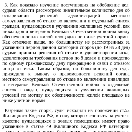
3. Как показало изучение поступивших на обобщение дел,
судами области рассмотрено значительное количество дел об
оспаривании решений администраций местного
самоуправления об отказе во включении в отдельный список
граждан, нуждающихся в улучшении жилищных условий, как
инвалидов и ветеранов Великой Отечественной войны ввиду
обеспеченностью жилой площадью не ниже учетной нормы.
Как отмечено выше, по большинству из рассмотренных за
указанный период данной категории споров (по 19 из 28 дел)
судами приняты решения об отказе в удовлетворении иска,
удовлетворены требования истцов по 8 делам и производство
по одному гражданскому делу прекращено в связи с отказом
истца от иска. Таким образом, по большинству дел суды
приходили к выводу о правомерности решений органа
местного самоуправления об отказе во включении инвалидов
и ветеранов Великой Отечественной войны в отдельный
список граждан, нуждающихся в улучшении жилищных
условий по мотиву их обеспеченности жилой площадью не
ниже учетной нормы.
Разрешая такие споры, суды исходили из положений ст.52
Жилищного Кодекса РФ, в силу которых состоять на учете в
качестве нуждающихся в жилых помещениях имеют право
указанные в статье 49 Жилищного Кодекса РФ категории
граждан, которые могут быть признаны нуждающимися в