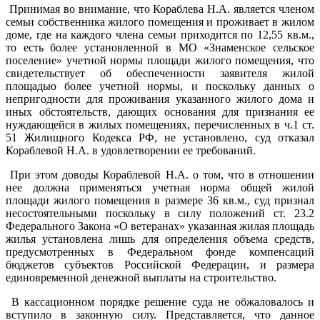
Принимая во внимание, что Кораблева Н.А. является членом
семьи собственника жилого помещения и проживает в жилом
доме, где на каждого члена семьи приходится по 12,55 кв.м.,
то есть более установленной в МО «Знаменское сельское
поселение» учетной нормы площади жилого помещения, что
свидетельствует об обеспеченности заявителя жилой
площадью более учетной нормы, и поскольку данных о
непригодности для проживания указанного жилого дома и
иных обстоятельств, дающих основания для признания ее
нуждающейся в жилых помещениях, перечисленных в ч.1 ст.
51 Жилищного Кодекса РФ, не установлено, суд отказал
Кораблевой Н.А. в удовлетворении ее требований.
При этом доводы Кораблевой Н.А. о том, что в отношении
нее должна применяться учетная норма общей жилой
площади жилого помещения в размере 36 кв.м., суд признал
несостоятельными поскольку в силу положений ст. 23.2
Федерального Закона «О ветеранах» указанная жилая площадь
жилья установлена лишь для определения объема средств,
предусмотренных в Федеральном фонде компенсаций
бюджетов субъектов Российской Федерации, и размера
единовременной денежной выплаты на строительство.
В кассационном порядке решение суда не обжаловалось и
вступило в законную силу. Представляется, что данное