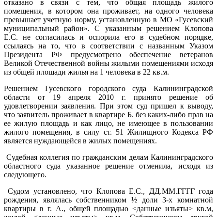
отказано в связи с тем, что общая площадь жилого
помещения, в котором она проживает, на одного человека
превышает учетную норму, установленную в МО «Гусевский
муниципальный район». С указанным решением Клопова
Е.С. не согласилась и оспорила его в судебном порядке,
ссылаясь на то, что в соответствии с названным Указом
Президента РФ предусмотрено обеспечение ветеранов
Великой Отечественной войны жилыми помещениями исходя
из общей площади жилья на 1 человека в 22 кв.м.
Решением Гусевского городского суда Калининградской
области от 19 апреля 2010 г. принято решение об
удовлетворении заявления. При этом суд пришел к выводу,
что заявитель проживает в квартире Б. без каких-либо прав на
ее жилую площадь и как лицо, не имеющее в пользовании
жилого помещения, в силу ст. 51 Жилищного Кодекса РФ
является нуждающейся в жилых помещениях.
Судебная коллегия по гражданским делам Калининградского
областного суда указанное решение отменила, исходя из
следующего.
Судом установлено, что Клопова Е.С., ДД.ММ.ГГГГ года
рождения, являлась собственником ½ доли 3-х комнатной
квартиры в г. А., общей площадью <данные изъяты> кв.м,