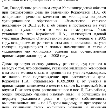
Так, Гвардейским районным судом Калининградской области
при рассмотрении дела по заявлению Кораблевой Н.А. об
оспаривании решения комиссии по жилищным вопросам
муниципального образования «Знаменское сельское
поселение» от 26.11.2010 г. об отказе в постановке на учет
граждан, нуждающихся в жилых помещениях, было
установлено, что Кораблевой Н.А., являющейся вдовой
участника Великой Отечественной войны, умершего в 2005
году, оспариваемым решением отказано в постановке на учет
граждан, нуждающихся в жилых помещениях, в связи с
ухудшением ею жилищных условий при осуществлении
приватизации жилого дома в 2008 году.
Давая правовую оценку данному решению, суд пришел к
выводу о том, что основание, указанное жилищной комиссией
в качестве мотива отказа в принятии на учет нуждающихся,
не нашло свое подтверждение при рассмотрении дела.
Кораблева Н.А., отказываясь 16.09.2008 г. от участия в
приватизации занимаемого вместе с сыном Б., невесткой В. и
внуком Г. жилого дома, расположенного в пос. Д. Е-го района,
общей площадью <данные изъяты> кв.м., и соглашаясь на
передачу указанного дома в долевую собственность
вышеуказанных лиц – по 1/3 доли каждому, не преследовала
цель ухудшения своих жилищных условий и данными