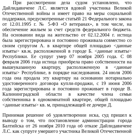
При рассмотрении дела судом установлено, что
Дайлидавичене Л.С. является вдовой участника Великой
Отечественной войны и имеет право на меры социальной
поддержки, предусмотренные статьёй 21 Федерального закона
от 12.01.1995 г. № 5-ФЗ «О ветеранах», в том числе, на
обеспечение жильем за счет средств федерального бюджета.
На основании вида на жительство от 02.12.2004 г. истица
была зарегистрирована и постоянно проживала совместно со
своим супругом А. в квартире общей площадью <данные
изъяты> кв.м, расположенной в городе Б. <данные изъяты>
Республики. Ее супруг умер 07 ноября 2005 года. С 08
февраля 2006 года истица приобрела право собственности на
вышеуказанную квартиру, расположенную в <данные
изъяты> Республике, в порядке наследования. 24 июля 2006
года она продала эту квартиру на основании нотариально
удостоверенного договора купли-продажи, с 19 июня 2006
года зарегистрирована и постоянно проживает в городе В.
Калининградской области в качестве члена семьи
собственника в однокомнатной квартире, общей площадью
<данные изъяты> кв. м, принадлежащей ее дочери Д.
Принимая решение об удовлетворении иска, суд пришел к
выводу о том, что постановление администрации города
Балтийска от 26 ноября 2010 года об отказе Дайлидавичене
Л.С. как супруге умершего участника Великой Отечественной