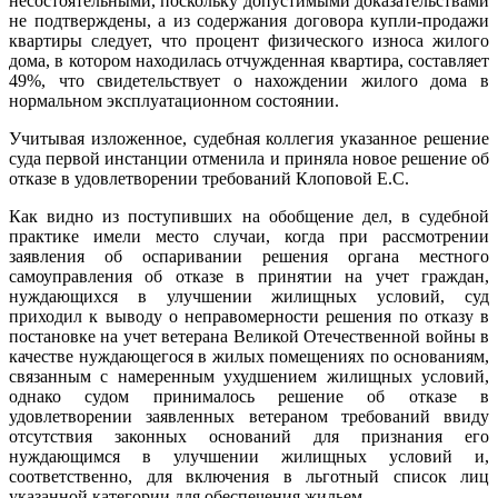
несостоятельными, поскольку допустимыми доказательствами
не подтверждены, а из содержания договора купли-продажи
квартиры следует, что процент физического износа жилого
дома, в котором находилась отчужденная квартира, составляет
49%, что свидетельствует о нахождении жилого дома в
нормальном эксплуатационном состоянии.
Учитывая изложенное, судебная коллегия указанное решение
суда первой инстанции отменила и приняла новое решение об
отказе в удовлетворении требований Клоповой Е.С.
Как видно из поступивших на обобщение дел, в судебной
практике имели место случаи, когда при рассмотрении
заявления об оспаривании решения органа местного
самоуправления об отказе в принятии на учет граждан,
нуждающихся в улучшении жилищных условий, суд
приходил к выводу о неправомерности решения по отказу в
постановке на учет ветерана Великой Отечественной войны в
качестве нуждающегося в жилых помещениях по основаниям,
связанным с намеренным ухудшением жилищных условий,
однако судом принималось решение об отказе в
удовлетворении заявленных ветераном требований ввиду
отсутствия законных оснований для признания его
нуждающимся в улучшении жилищных условий и,
соответственно, для включения в льготный список лиц
указанной категории для обеспечения жильем.