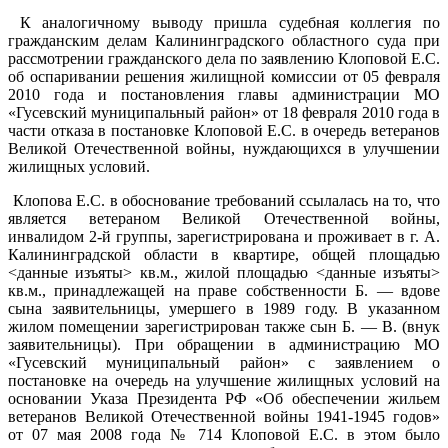
К аналогичному выводу пришла судебная коллегия по
гражданским делам Калининградского областного суда при
рассмотрении гражданского дела по заявлению Клоповой Е.С.
об оспаривании решения жилищной комиссии от 05 февраля
2010 года и постановления главы администрации МО
«Гусевский муниципальный район» от 18 февраля 2010 года в
части отказа в постановке Клоповой Е.С. в очередь ветеранов
Великой Отечественной войны, нуждающихся в улучшении
жилищных условий.
Клопова Е.С. в обоснование требований ссылалась на то, что
является ветераном Великой Отечественной войны,
инвалидом 2-й группы, зарегистрирована и проживает в г. А.
Калининградской области в квартире, общей площадью
<данные изъяты> кв.м., жилой площадью <данные изъяты>
кв.м., принадлежащей на праве собственности Б. — вдове
сына заявительницы, умершего в 1989 году. В указанном
жилом помещении зарегистрирован также сын Б. — В. (внук
заявительницы). При обращении в администрацию МО
«Гусевский муниципальный район» с заявлением о
постановке на очередь на улучшение жилищных условий на
основании Указа Президента РФ «Об обеспечении жильем
ветеранов Великой Отечественной войны 1941-1945 годов»
от 07 мая 2008 года № 714 Клоповой Е.С. в этом было