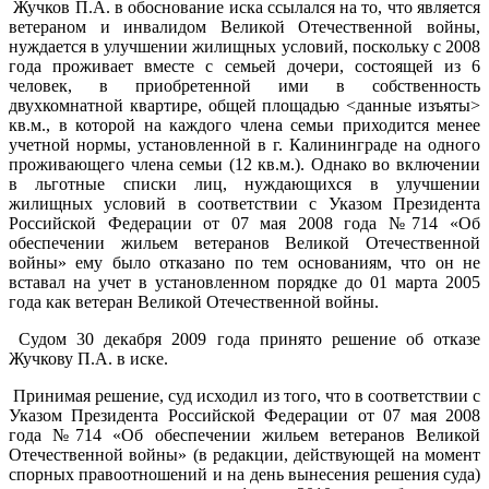
Жучков П.А. в обоснование иска ссылался на то, что является
ветераном и инвалидом Великой Отечественной войны,
нуждается в улучшении жилищных условий, поскольку с 2008
года проживает вместе с семьей дочери, состоящей из 6
человек, в приобретенной ими в собственность
двухкомнатной квартире, общей площадью <данные изъяты>
кв.м., в которой на каждого члена семьи приходится менее
учетной нормы, установленной в г. Калининграде на одного
проживающего члена семьи (12 кв.м.). Однако во включении
в льготные списки лиц, нуждающихся в улучшении
жилищных условий в соответствии с Указом Президента
Российской Федерации от 07 мая 2008 года №714 «Об
обеспечении жильем ветеранов Великой Отечественной
войны» ему было отказано по тем основаниям, что он не
вставал на учет в установленном порядке до 01 марта 2005
года как ветеран Великой Отечественной войны.
Судом 30 декабря 2009 года принято решение об отказе
Жучкову П.А. в иске.
Принимая решение, суд исходил из того, что в соответствии с
Указом Президента Российской Федерации от 07 мая 2008
года №714 «Об обеспечении жильем ветеранов Великой
Отечественной войны» (в редакции, действующей на момент
спорных правоотношений и на день вынесения решения суда)