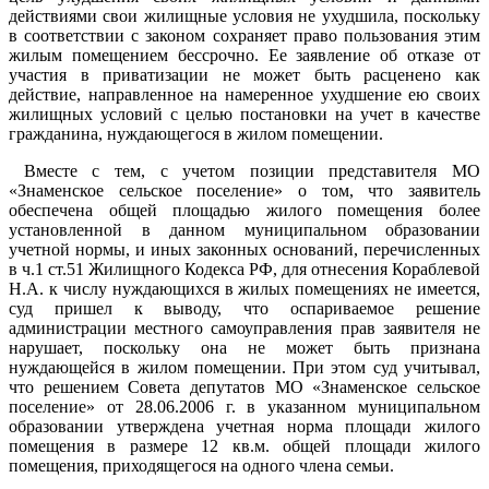
действиями свои жилищные условия не ухудшила, поскольку
в соответствии с законом сохраняет право пользования этим
жилым помещением бессрочно. Ее заявление об отказе от
участия в приватизации не может быть расценено как
действие, направленное на намеренное ухудшение ею своих
жилищных условий с целью постановки на учет в качестве
гражданина, нуждающегося в жилом помещении.
Вместе с тем, с учетом позиции представителя МО
«Знаменское сельское поселение» о том, что заявитель
обеспечена общей площадью жилого помещения более
установленной в данном муниципальном образовании
учетной нормы, и иных законных оснований, перечисленных
в ч.1 ст.51 Жилищного Кодекса РФ, для отнесения Кораблевой
Н.А. к числу нуждающихся в жилых помещениях не имеется,
суд пришел к выводу, что оспариваемое решение
администрации местного самоуправления прав заявителя не
нарушает, поскольку она не может быть признана
нуждающейся в жилом помещении. При этом суд учитывал,
что решением Совета депутатов МО «Знаменское сельское
поселение» от 28.06.2006 г. в указанном муниципальном
образовании утверждена учетная норма площади жилого
помещения в размере 12 кв.м. общей площади жилого
помещения, приходящегося на одного члена семьи.