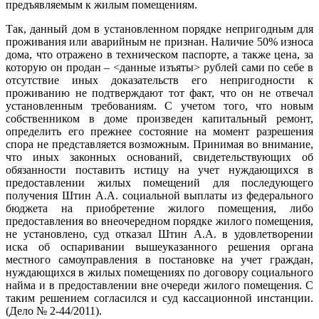
предъявляемым к жилым помещениям.
Так, данный дом в установленном порядке непригодным для
проживания или аварийным не признан. Наличие 50% износа
дома, что отражено в техническом паспорте, а также цена, за
которую он продан – <данные изъяты> рублей сами по себе в
отсутствие иных доказательств его непригодности к
проживанию не подтверждают тот факт, что он не отвечал
установленным требованиям. С учетом того, что новым
собственником в доме произведен капитальный ремонт,
определить его прежнее состояние на момент разрешения
спора не представляется возможным. Принимая во внимание,
что иных законных оснований, свидетельствующих об
обязанности поставить истицу на учет нуждающихся в
предоставлении жилых помещений для последующего
получения Штин А.А. социальной выплаты из федерального
бюджета на приобретение жилого помещения, либо
предоставления во внеочередном порядке жилого помещения,
не установлено, суд отказал Штин А.А. в удовлетворении
иска об оспаривании вышеуказанного решения органа
местного самоуправления в постановке на учет граждан,
нуждающихся в жилых помещениях по договору социального
найма и в предоставлении вне очереди жилого помещения. С
таким решением согласился и суд кассационной инстанции.
(Дело № 2-44/2011).