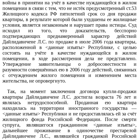
войны в принятии на учёт в качестве нуждающейся в жилом
помещении в связи с тем, что не истёк предусмотренный ст.53
Жилищного кодекса РФ пятилетний срок со дня продажи
квартиры, в результате которой были ухудшены ее жилищные
условия, является незаконным и нарушает права истицы. Суд
исходил из того, что доказательств, бесспорно
подтверждающих преднамеренный характер действий
Дайлидавичене Л.С. по продаже в июле 2006 года квартиры,
расположенной в <данные изъяты> Республике, с целью
состоять на учёте в качестве нуждающейся в жилом
помещении, в ходе рассмотрения дела не представлено.
Утверждение заявительницы о добросовестности и
разумности совершённых ею в 2006 году действий, связанных
с отчуждением жилого помещения и изменением места
жительства, не опровергнуто.
Так, на момент заключения договора купли-продажи
квартиры Дайлидавичене Л.С. достигла возраста 76 лет и
являлась нетрудоспособной. Проданная ею квартира
находилась на территории иностранного государства —
<данные изъяты> Республики и не предоставлялась ей за счёт
жилищного фонда Российской Федерации. После смерти
супруга, являвшегося гражданином <данные изъяты>,
дальнейшее проживание в одиночестве престарелой
Дайлидавичене Л.С., являвшейся гражданкой Российской