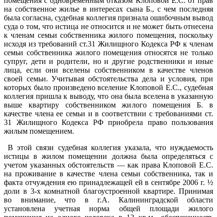
помещения с одновременным отказом Клоповой Е.С. от прав
на собственное жилье в интересах сына Б., с чем последняя
была согласна, судебная коллегия признала ошибочным вывод
суда о том, что истица не относится и не может быть отнесена
к членам семьи собственника жилого помещения, поскольку
исходя из требований ст.31 Жилищного Кодекса РФ к членам
семьи собственника жилого помещения относятся не только
супруг, дети и родители, но и другие родственники и иные
лица, если они вселены собственником в качестве членов
своей семьи. Учитывая обстоятельства дела и условия, при
которых было произведено вселение Клоповой Е.С., судебная
коллегия пришла к выводу, что она была вселена в указанную
выше квартиру собственником жилого помещения Б. в
качестве члена ее семьи и в соответствии с требованиями ст.
31 Жилищного Кодекса РФ приобрела право пользования
жилым помещением.
В этой связи судебная коллегия указала, что нуждаемость
истицы в жилом помещении должна была определяться с
учетом указанных обстоятельств — как права Клоповой Е.С.
на проживание в качестве члена семьи собственника, так и
факта отчуждения ею принадлежащей ей в сентябре 2006 г. ½
доли в 3-х комнатной благоустроенной квартире. Принимая
во внимание, что в г.А. Калининградской области
установлена учетная норма общей площади жилого