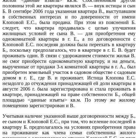
жилой <данные изъяты> кв.м. Собственником другой
половины этой же квартиры являлся В. — внук истицы и сын
Б. В сентябре 2006 года указанная квартира В., выступавшим
в собственных интересах и по доверенности от имени
Клоповой Е.С., была продана. При этом из пояснений Б.
следует, что квартира продавалась с целью улучшения
жилищных условий ее сына В. — для приобретения ему
однокомнатной квартиры в г. Е., а по договоренности с
Клоповой Е.С. последняя должна была переехать в квартиру
Б., поскольку предполагалось, что в квартире в г. Е. В. будет
проживать один. В связи с удорожанием стоимости жилья В.
не смог приобрести однокомнатную квартиру, и на деньги,
вырученные от продажи 3-х комнатной квартиры в г. А., был
приобретен земельный участок в садовом обществе с садовым
домом в г. Е., где В. и проживает. Истица Клопова Е.С.
незадолго до отчуждения принадлежащей ей доли квартиры в
августе 2006 г. была зарегистрирована и стала проживать в
квартире, принадлежащей на праве собственности Б., общей
площадью <данные изъяты> кв.м. По этому же жилому
помещению зарегистрирован и В.
Учитывая наличие указанной выше договоренности между Б.,
ее сыном и Клоповой Е.С., при том, что вселение последней в
квартиру Б. предполагалось на условиях приобретения права
на проживание как члена семьи собственника жилого