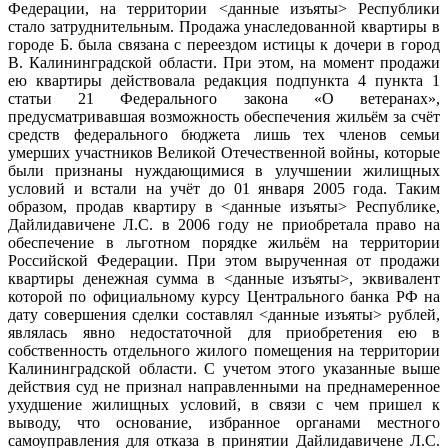
Федерации, на территории <данные изъяты> Республики
стало затруднительным. Продажа унаследованной квартиры в
городе Б. была связана с переездом истицы к дочери в город
В. Калининградской области. При этом, на момент продажи
ею квартиры действовала редакция подпункта 4 пункта 1
статьи 21 Федерального закона «О ветеранах»,
предусматривавшая возможность обеспечения жильём за счёт
средств федерального бюджета лишь тех членов семьи
умерших участников Великой Отечественной войны, которые
были признаны нуждающимися в улучшении жилищных
условий и встали на учёт до 01 января 2005 года. Таким
образом, продав квартиру в <данные изъяты> Республике,
Дайлидавичене Л.С. в 2006 году не приобретала право на
обеспечение в льготном порядке жильём на территории
Российской Федерации. При этом вырученная от продажи
квартиры денежная сумма в <данные изъяты>, эквивалент
которой по официальному курсу Центрального банка РФ на
дату совершения сделки составлял <данные изъяты> рублей,
являлась явно недостаточной для приобретения ею в
собственность отдельного жилого помещения на территории
Калининградской области. С учетом этого указанные выше
действия суд не признал направленными на преднамеренное
ухудшение жилищных условий, в связи с чем пришел к
выводу, что основание, избранное органами местного
самоуправления для отказа в принятии Дайлидавичене Л.С.