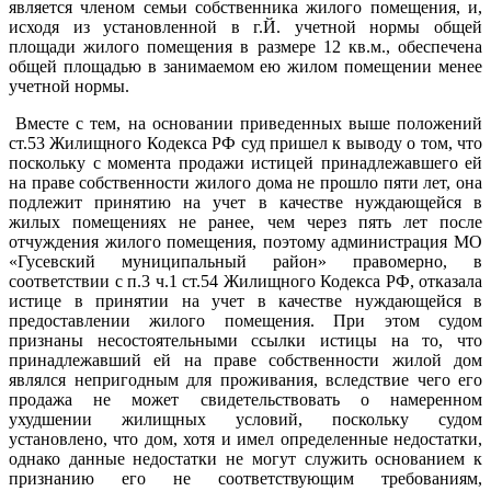
является членом семьи собственника жилого помещения, и,
исходя из установленной в г.Й. учетной нормы общей
площади жилого помещения в размере 12 кв.м., обеспечена
общей площадью в занимаемом ею жилом помещении менее
учетной нормы.
Вместе с тем, на основании приведенных выше положений
ст.53 Жилищного Кодекса РФ суд пришел к выводу о том, что
поскольку с момента продажи истицей принадлежавшего ей
на праве собственности жилого дома не прошло пяти лет, она
подлежит принятию на учет в качестве нуждающейся в
жилых помещениях не ранее, чем через пять лет после
отчуждения жилого помещения, поэтому администрация МО
«Гусевский муниципальный район» правомерно, в
соответствии с п.3 ч.1 ст.54 Жилищного Кодекса РФ, отказала
истице в принятии на учет в качестве нуждающейся в
предоставлении жилого помещения. При этом судом
признаны несостоятельными ссылки истицы на то, что
принадлежавший ей на праве собственности жилой дом
являлся непригодным для проживания, вследствие чего его
продажа не может свидетельствовать о намеренном
ухудшении жилищных условий, поскольку судом
установлено, что дом, хотя и имел определенные недостатки,
однако данные недостатки не могут служить основанием к
признанию его не соответствующим требованиям,