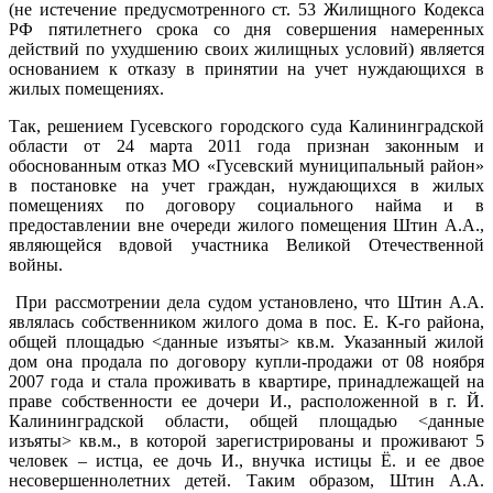
(не истечение предусмотренного ст. 53 Жилищного Кодекса
РФ пятилетнего срока со дня совершения намеренных
действий по ухудшению своих жилищных условий) является
основанием к отказу в принятии на учет нуждающихся в
жилых помещениях.
Так, решением Гусевского городского суда Калининградской
области от 24 марта 2011 года признан законным и
обоснованным отказ МО «Гусевский муниципальный район»
в постановке на учет граждан, нуждающихся в жилых
помещениях по договору социального найма и в
предоставлении вне очереди жилого помещения Штин А.А.,
являющейся вдовой участника Великой Отечественной
войны.
При рассмотрении дела судом установлено, что Штин А.А.
являлась собственником жилого дома в пос. Е. К-го района,
общей площадью <данные изъяты> кв.м. Указанный жилой
дом она продала по договору купли-продажи от 08 ноября
2007 года и стала проживать в квартире, принадлежащей на
праве собственности ее дочери И., расположенной в г. Й.
Калининградской области, общей площадью <данные
изъяты> кв.м., в которой зарегистрированы и проживают 5
человек – истца, ее дочь И., внучка истицы Ё. и ее двое
несовершеннолетних детей. Таким образом, Штин А.А.