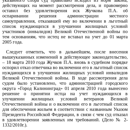
указанного спора суд правильно исходил из норм закона,
действующих на момент рассмотрения дела, и правомерно
оставил без удовлетворения иск Жучкова П.А. об
оспаривании решения администрации местного
самоуправления, отказавшей ему во включении в льготный
список нуждающихся в улучшении жилищных условий
участников (инвалидов) Великой Отечественной войны по
тем основаниям, что истец не вставал на учет до 01 марта
2005 года.
Следует отметить, что в дальнейшем, после внесения
вышеуказанных изменений в действующее законодательство,
– 18 марта 2010 года Жучков П.А. вновь в судебном порядке
оспорил отказ ответчика во включении его в льготный список
нуждающихся в улучшении жилищных условий инвалидов
Великой Отечественной войны. В ходе рассмотрения дела
судом было установлено, что администрацией городского
округа «Город Калининград» 01 апреля 2010 года вынесено
решение о принятии истца на учет нуждающихся в
улучшении жилищных условий ветеранов Великой
Отечественной войны и о включении его в льготный список
для обеспечения жильем в соответствии с названным Указом
Президента Российской Федерации, в связи с чем суд отказал
в удовлетворении заявленных им требований. (Дело № 2-
1332/2010г.).